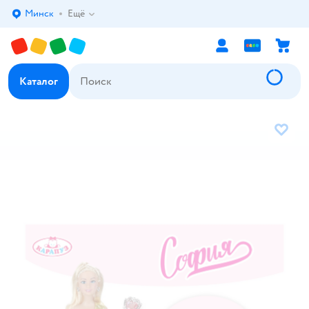
Минск
Ещё
Выбор адреса доставки.
Каталог
В избр