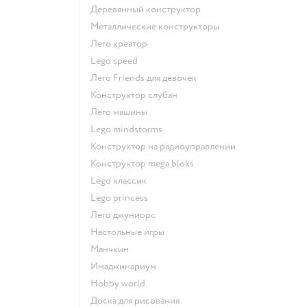
Деревянный конструктор
Металлические конструкторы
Лего креатор
Lego speed
Лего Friends для девочек
Конструктор слубан
Лего машины
Lego mindstorms
Конструктор на радиоуправлении
Конструктор mega bloks
Lego классик
Lego princess
Лего джуниорс
Настольные игры
Манчкин
Имаджинариум
Hobby world
Доска для рисования