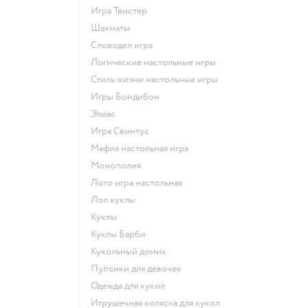
Игра Твистер
Шахматы
Словодел игра
Логические настольные игры
Стиль жизни настольные игры
Игры Бондибон
Элиас
Игра Свинтус
Мафия настольная игра
Монополия
Лото игра настольная
Лол куклы
Куклы
Куклы Барби
Кукольный домик
Пупсики для девочек
Одежда для кукол
Игрушечная коляска для кукол