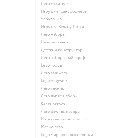
Лего мстители
Игрушки Трансформеры
Чебурашка
Игрушка Хеллоу Китти
Лего наборы
Ниндзяго лего
Детский конструктор
Лего наборы майнкрафт
Lego город
Лего star wars
Lego hogwarts
Лего техник
Лего дупло наборы
Super heroes
Лего френдс наборы
Магнитный конструктор
Марио лего
Lego мир юрского периода