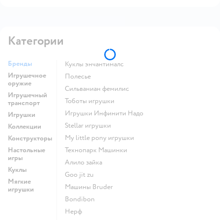
Категории
Бренды
Куклы энчантималс
Игрушечное
Полесье
оружие
Сильваниан фемилис
Игрушечный
Тоботы игрушки
транспорт
Игрушки Инфинити Надо
Игрушки
Stellar игрушки
Коллекции
my little pony игрушки
Конструкторы
Настольные
Технопарк Машинки
игры
Алило зайка
Куклы
Goo jit zu
Мягкие
Машины Bruder
игрушки
Bondibon
Нерф