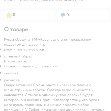
Рейтинг:
Вопросов:
5
0
О товаре
Кукла «София» ТМ «Карапуз» станет прекрасным
подарком для девочки:
руки и ноги сгибаются
стильный образ
В комплекте:
кольцо - подарок для девочки
сумочка
расчёска
Очаровательная София одета в красивое платье с
ассиметричным верхом. Одежда легко снимается и
надевается. С такой модной куклой девочке будет
интересно и весело играть: благодаря тому, что руки и
ноги куклы подвижны, им можно придать любое
положение. У Софии длинные красивые волосы, которые