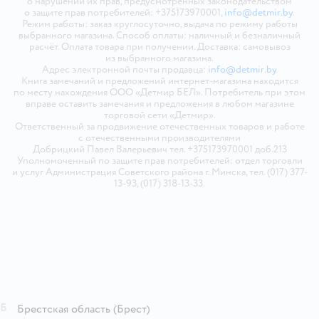
о нарушении их прав, предусмотренных законодательством
о защите прав потребителей: +375173970001,
info@detmir.by
.
Режим работы: заказ круглосуточно, выдача по режиму работы
выбранного магазина. Способ оплаты: наличный и безналичный
расчёт. Оплата товара при получении. Доставка: самовывоз
из выбранного магазина.
Адрес электронной почты продавца:
info@detmir.by
Книга замечаний и предложений интернет-магазина находится
по месту нахождения ООО «Детмир БЕЛ». Потребитель при этом
вправе оставить замечания и предложения в любом магазине
торговой сети «Детмир».
Ответственный за продвижение отечественных товаров и работе
с отечественными производителями
Добрицкий Павел Валерьевич тел. +375173970001 доб.213
Уполномоченный по защите прав потребителей: отдел торговли
и услуг Администрация Советского района г. Минска, тел. (017) 377-
13-93, (017) 318-13-33.
Б
Брестская область
(Брест)