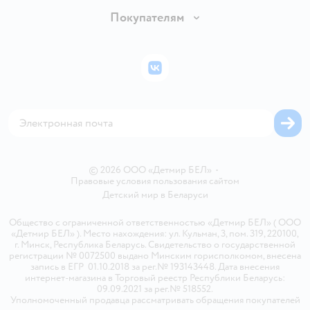
Обмен и возврат товара
Вакансии
Покупателям
Правила продажи
Подарочные карты
Политика конфиденциальности
Бонусные карты
Политика использования файлов cookie
ВКонтакте
Блог
Обратная связь
Магазины сети
Карта сайта
© 2026 ООО «Детмир БЕЛ»
•
Правовые условия пользования сайтом
Детский мир в
Беларуси
Общество с ограниченной ответственностью «Детмир БЕЛ» ( ООО
«Детмир БЕЛ» ). Место нахождения: ул. Кульман, 3, пом. 319, 220100,
г. Минск, Республика Беларусь. Свидетельство о государственной
регистрации № 0072500 выдано Минским горисполкомом, внесена
запись в ЕГР 01.10.2018 за рег.№ 193143448. Дата внесения
интернет-магазина в Торговый реестр Республики Беларусь:
09.09.2021 за рег.№ 518552.
Уполномоченный продавца рассматривать обращения покупателей