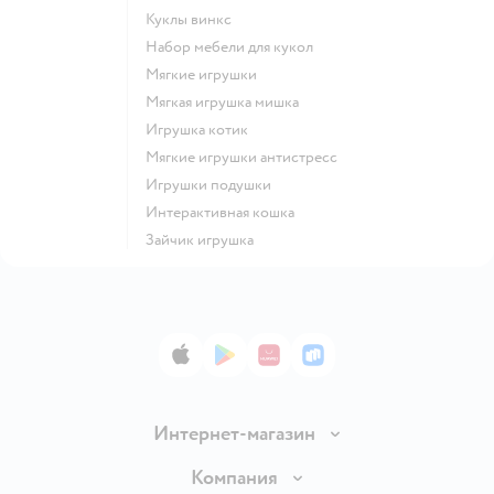
Куклы винкс
Набор мебели для кукол
Мягкие игрушки
Мягкая игрушка мишка
Игрушка котик
Мягкие игрушки антистресс
Игрушки подушки
Интерактивная кошка
Зайчик игрушка
App Store
Google Play
AppGallery
RuStore
Интернет-магазин
Доставка и оплата
Компания