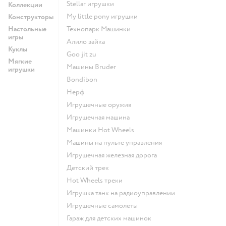
Stellar игрушки
Коллекции
my little pony игрушки
Конструкторы
Настольные
Технопарк Машинки
игры
Алило зайка
Куклы
Goo jit zu
Мягкие
Машины Bruder
игрушки
Bondibon
Нерф
Игрушечные оружия
Игрушечная машина
Машинки Hot Wheels
Машины на пульте управления
Игрушечная железная дорога
Детский трек
Hot Wheels треки
Игрушка танк на радиоуправлении
Игрушечные самолеты
Гараж для детских машинок