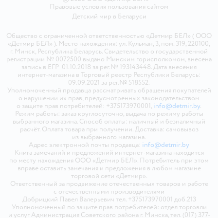
Правовые условия пользования сайтом
Детский мир в
Беларуси
Общество с ограниченной ответственностью «Детмир БЕЛ» ( ООО
«Детмир БЕЛ» ). Место нахождения: ул. Кульман, 3, пом. 319, 220100,
г. Минск, Республика Беларусь. Свидетельство о государственной
регистрации № 0072500 выдано Минским горисполкомом, внесена
запись в ЕГР 01.10.2018 за рег.№ 193143448. Дата внесения
интернет-магазина в Торговый реестр Республики Беларусь:
09.09.2021 за рег.№ 518552.
Уполномоченный продавца рассматривать обращения покупателей
о нарушении их прав, предусмотренных законодательством
о защите прав потребителей: +375173970001,
info@detmir.by
.
Режим работы: заказ круглосуточно, выдача по режиму работы
выбранного магазина. Способ оплаты: наличный и безналичный
расчёт. Оплата товара при получении. Доставка: самовывоз
из выбранного магазина.
Адрес электронной почты продавца:
info@detmir.by
Книга замечаний и предложений интернет-магазина находится
по месту нахождения ООО «Детмир БЕЛ». Потребитель при этом
вправе оставить замечания и предложения в любом магазине
торговой сети «Детмир».
Ответственный за продвижение отечественных товаров и работе
с отечественными производителями
Добрицкий Павел Валерьевич тел. +375173970001 доб.213
Уполномоченный по защите прав потребителей: отдел торговли
и услуг Администрация Советского района г. Минска, тел. (017) 377-