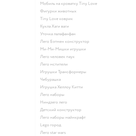
Мобиль на кроватку Tiny Love
Фигурки животных
Tiny Love коврик
Кукла Хаги ваги
Уточка лалафанфан
Лего Бэтмен конструктор
Ми-Ми-Мишки игрушки
Лего человек паук
Лего мстители
Игрушки Трансформеры
Чебурашка
Игрушка Хеллоу Китти
Лего наборы
Ниндзяго лего
Детский конструктор
Лего наборы майнкрафт
Lego город
Лего star wars