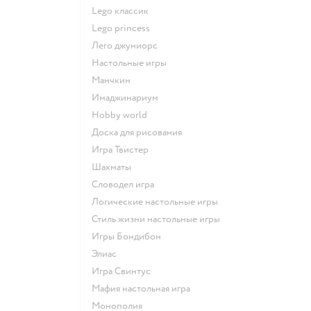
Lego классик
Lego princess
Лего джуниорс
Настольные игры
Манчкин
Имаджинариум
Hobby world
Доска для рисования
Игра Твистер
Шахматы
Словодел игра
Логические настольные игры
Стиль жизни настольные игры
Игры Бондибон
Элиас
Игра Свинтус
Мафия настольная игра
Монополия