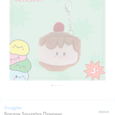
Snuggles
Брелок Snuggles Печенье
Sn