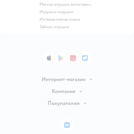
Мягкие игрушки антистресс
Игрушки подушки
Интерактивная кошка
Зайчик игрушка
App Store
Google Play
AppGallery
RuStore
Интернет-магазин
Доставка и оплата
Компания
Обмен и возврат товара
Вакансии
Покупателям
Правила продажи
Подарочные карты
Политика конфиденциальности
Бонусные карты
Политика использования файлов cookie
ВКонтакте
Блог
Обратная связь