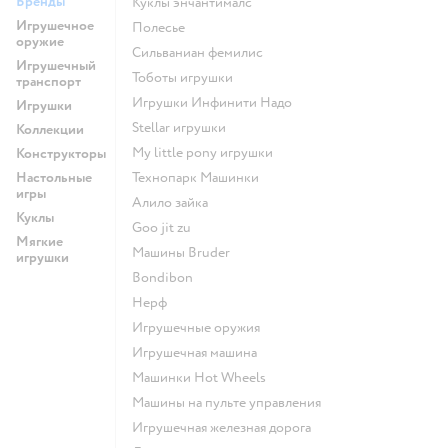
Бренды
Куклы энчантималс
Игрушечное
Полесье
оружие
Сильваниан фемилис
Игрушечный
Тоботы игрушки
транспорт
Игрушки Инфинити Надо
Игрушки
Stellar игрушки
Коллекции
my little pony игрушки
Конструкторы
Настольные
Технопарк Машинки
игры
Алило зайка
Куклы
Goo jit zu
Мягкие
Машины Bruder
игрушки
Bondibon
Нерф
Игрушечные оружия
Игрушечная машина
Машинки Hot Wheels
Машины на пульте управления
Игрушечная железная дорога