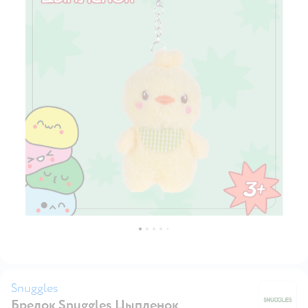
Snuggles
Брелок Snuggles Цыпленок
Sn