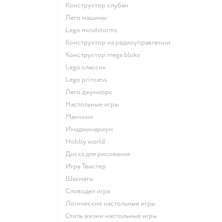
Конструктор слубан
Лего машины
Lego mindstorms
Конструктор на радиоуправлении
Конструктор mega bloks
Lego классик
Lego princess
Лего джуниорс
Настольные игры
Манчкин
Имаджинариум
Hobby world
Доска для рисования
Игра Твистер
Шахматы
Словодел игра
Логические настольные игры
Стиль жизни настольные игры