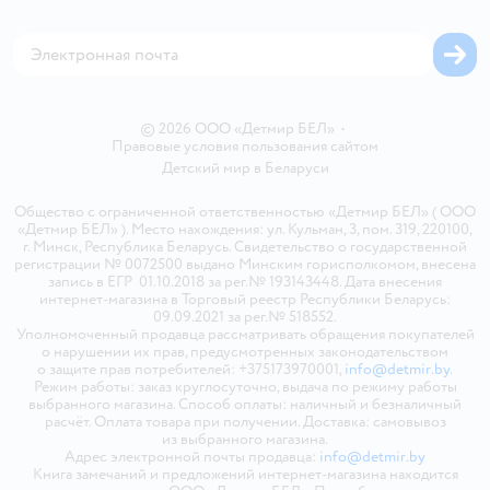
Магазины сети
Карта сайта
© 2026 ООО «Детмир БЕЛ»
•
Правовые условия пользования сайтом
Детский мир в
Беларуси
Общество с ограниченной ответственностью «Детмир БЕЛ» ( ООО
«Детмир БЕЛ» ). Место нахождения: ул. Кульман, 3, пом. 319, 220100,
г. Минск, Республика Беларусь. Свидетельство о государственной
регистрации № 0072500 выдано Минским горисполкомом, внесена
запись в ЕГР 01.10.2018 за рег.№ 193143448. Дата внесения
интернет-магазина в Торговый реестр Республики Беларусь:
09.09.2021 за рег.№ 518552.
Уполномоченный продавца рассматривать обращения покупателей
о нарушении их прав, предусмотренных законодательством
о защите прав потребителей: +375173970001,
info@detmir.by
.
Режим работы: заказ круглосуточно, выдача по режиму работы
выбранного магазина. Способ оплаты: наличный и безналичный
расчёт. Оплата товара при получении. Доставка: самовывоз
из выбранного магазина.
Адрес электронной почты продавца:
info@detmir.by
Книга замечаний и предложений интернет-магазина находится