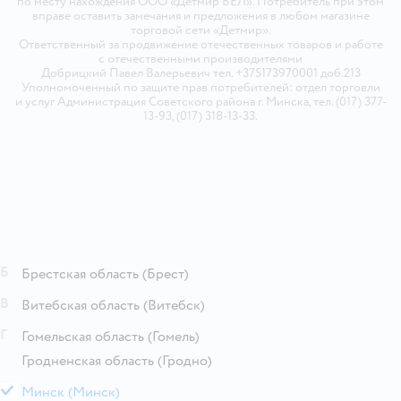
по месту нахождения ООО «Детмир БЕЛ». Потребитель при этом
вправе оставить замечания и предложения в любом магазине
торговой сети «Детмир».
Ответственный за продвижение отечественных товаров и работе
с отечественными производителями
Добрицкий Павел Валерьевич тел. +375173970001 доб.213
Уполномоченный по защите прав потребителей: отдел торговли
и услуг Администрация Советского района г. Минска, тел. (017) 377-
13-93, (017) 318-13-33.
Б
Брестская область
(Брест)
В
Витебская область
(Витебск)
Г
Гомельская область
(Гомель)
Гродненская область
(Гродно)
М
Минск
(Минск)