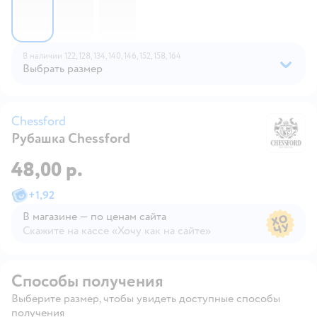
В наличии
122,
128,
134,
140,
146,
152,
158,
164
Выбрать размер
Chessford
Рубашка Chessford
Ch
48,00 р.
+
1,92
В магазине — по ценам сайта
Скажите на кассе «Хочу как на сайте»
В магазине — по ценам сайта
Способы получения
Выберите размер, чтобы увидеть доступные способы
получения