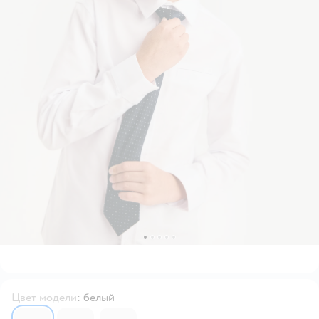
Цвет модели
:
белый
7065076
7065078
7065082