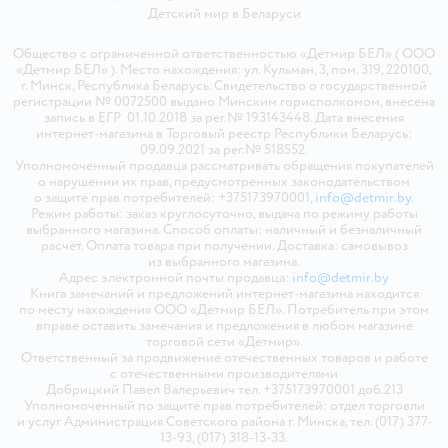
Детский мир в
Беларуси
Общество с ограниченной ответственностью «Детмир БЕЛ» ( ООО
«Детмир БЕЛ» ). Место нахождения: ул. Кульман, 3, пом. 319, 220100,
г. Минск, Республика Беларусь. Свидетельство о государственной
регистрации № 0072500 выдано Минским горисполкомом, внесена
запись в ЕГР 01.10.2018 за рег.№ 193143448. Дата внесения
интернет-магазина в Торговый реестр Республики Беларусь:
09.09.2021 за рег.№ 518552.
Уполномоченный продавца рассматривать обращения покупателей
о нарушении их прав, предусмотренных законодательством
о защите прав потребителей: +375173970001,
info@detmir.by
.
Режим работы: заказ круглосуточно, выдача по режиму работы
выбранного магазина. Способ оплаты: наличный и безналичный
расчёт. Оплата товара при получении. Доставка: самовывоз
из выбранного магазина.
Адрес электронной почты продавца:
info@detmir.by
Книга замечаний и предложений интернет-магазина находится
по месту нахождения ООО «Детмир БЕЛ». Потребитель при этом
вправе оставить замечания и предложения в любом магазине
торговой сети «Детмир».
Ответственный за продвижение отечественных товаров и работе
с отечественными производителями
Добрицкий Павел Валерьевич тел. +375173970001 доб.213
Уполномоченный по защите прав потребителей: отдел торговли
и услуг Администрация Советского района г. Минска, тел. (017) 377-
13-93, (017) 318-13-33.