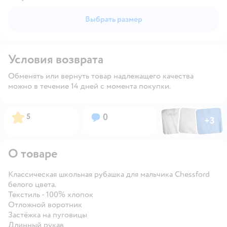
Выбрать размер
Условия возврата
Обменять или вернуть товар надлежащего качества
можно в течение 14 дней с момента покупки.
Фото по
Фото пользовател
Фото пользо
Рейтинг:
Вопросов:
5
0
+
3
Открыть га
О товаре
Классическая школьная рубашка для мальчика Chessford
белого цвета.
Текстиль - 100% хлопок
Отложной воротник
Застёжка на пуговицы
Длинный рукав