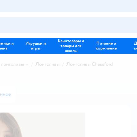
Канцтовары и
зники и
Игрушки и
Питание и
Д
товары для
иена
игры
кормление
к
школы
 лонгсливы
Лонгсливы
Лонгсливы Chessford
анное