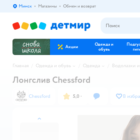
Минск
Магазины
Обмен и возврат
Выбор адреса доставки.
Одежда и
Подгу
Акции
обувь
гиг
Главная
Одежда и обувь
Одежда
Водолазки и
Лонгслив Chessford
Chessford
5,0
·
В избр
назад