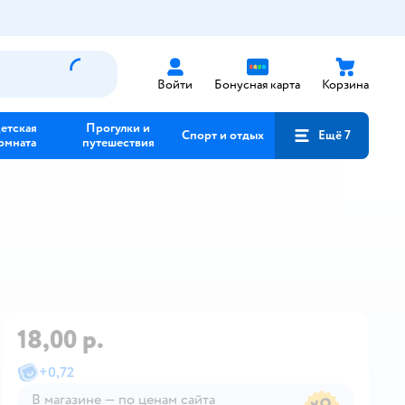
Войти
Бонусная карта
Корзина
етская
Прогулки и
Спорт и отдых
Ещё 7
омната
путешествия
18,00 р.
+
0,72
В магазине — по ценам сайта