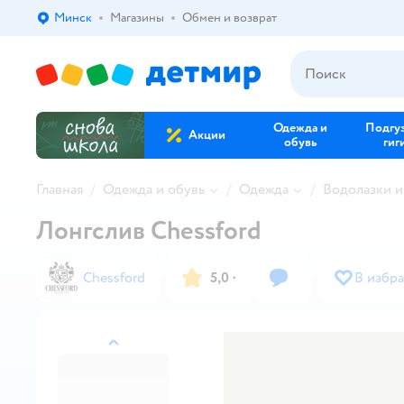
Минск
Магазины
Обмен и возврат
Выбор адреса доставки.
Одежда и
Подгу
Акции
обувь
гиг
Главная
Одежда и обувь
Одежда
Водолазки и
Лонгслив Chessford
Chessford
5,0
·
В избр
назад