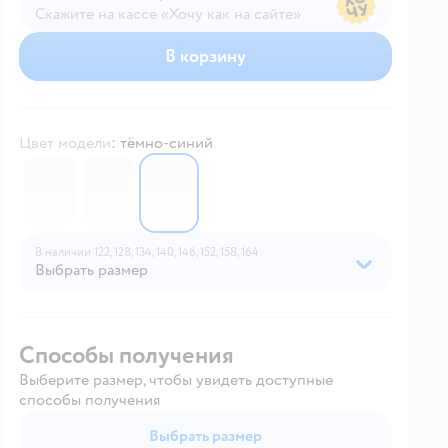
Скажите на кассе «Хочу как на сайте»
В магазине — по ценам сайта
В корзину
Цвет модели
:
тёмно-синий
7065135
7065131
7065136
В наличии
122,
128,
134,
140,
146,
152,
158,
164
Выбрать размер
Способы получения
Выберите размер, чтобы увидеть доступные
способы получения
Выбрать размер