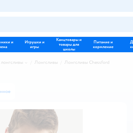
Канцтовары и
зники и
Игрушки и
Питание и
Д
товары для
иена
игры
кормление
к
школы
 лонгсливы
Лонгсливы
Лонгсливы Chessford
анное