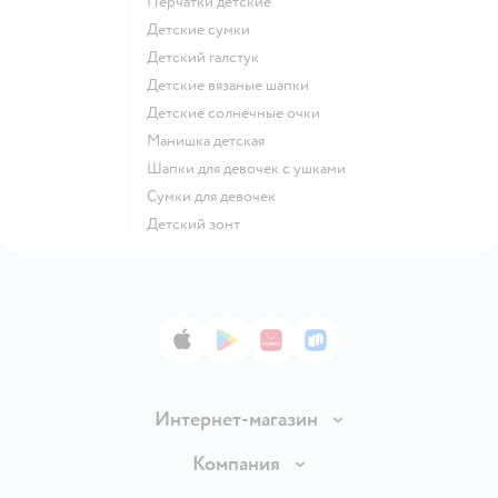
Перчатки детские
Детские сумки
Детский галстук
Детские вязаные шапки
Детские солнечные очки
Манишка детская
Шапки для девочек с ушками
Сумки для девочек
Детский зонт
App Store
Google Play
AppGallery
RuStore
Интернет-магазин
Доставка и оплата
Компания
Обмен и возврат товара