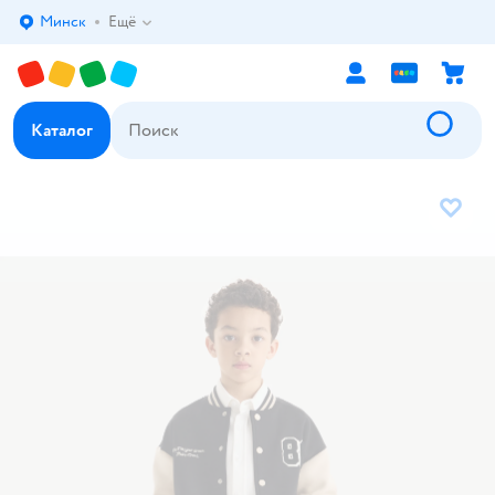
Минск
Ещё
Выбор адреса доставки.
Каталог
В избр