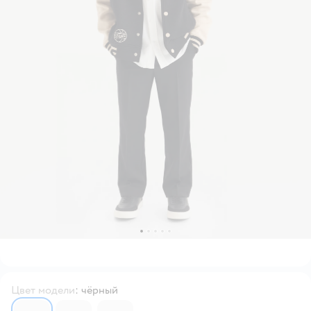
Цвет модели
:
чёрный
7069237
7069243
7069240