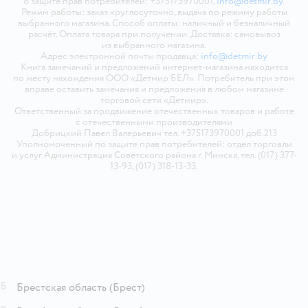
о защите прав потребителей: +375173970001,
info@detmir.by
.
Режим работы: заказ круглосуточно, выдача по режиму работы
выбранного магазина. Способ оплаты: наличный и безналичный
расчёт. Оплата товара при получении. Доставка: самовывоз
из выбранного магазина.
Адрес электронной почты продавца:
info@detmir.by
Книга замечаний и предложений интернет-магазина находится
по месту нахождения ООО «Детмир БЕЛ». Потребитель при этом
вправе оставить замечания и предложения в любом магазине
торговой сети «Детмир».
Ответственный за продвижение отечественных товаров и работе
с отечественными производителями
Добрицкий Павел Валерьевич тел. +375173970001 доб.213
Уполномоченный по защите прав потребителей: отдел торговли
и услуг Администрация Советского района г. Минска, тел. (017) 377-
13-93, (017) 318-13-33.
Б
Брестская область
(Брест)