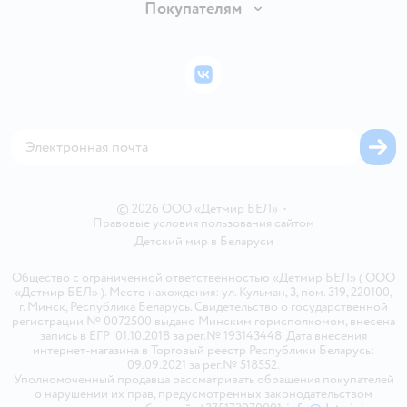
Вакансии
Покупателям
Правила продажи
Подарочные карты
Политика конфиденциальности
Бонусные карты
Политика использования файлов cookie
ВКонтакте
Блог
Обратная связь
Магазины сети
Карта сайта
© 2026 ООО «Детмир БЕЛ»
•
Правовые условия пользования сайтом
Детский мир в
Беларуси
Общество с ограниченной ответственностью «Детмир БЕЛ» ( ООО
«Детмир БЕЛ» ). Место нахождения: ул. Кульман, 3, пом. 319, 220100,
г. Минск, Республика Беларусь. Свидетельство о государственной
регистрации № 0072500 выдано Минским горисполкомом, внесена
запись в ЕГР 01.10.2018 за рег.№ 193143448. Дата внесения
интернет-магазина в Торговый реестр Республики Беларусь:
09.09.2021 за рег.№ 518552.
Уполномоченный продавца рассматривать обращения покупателей
о нарушении их прав, предусмотренных законодательством