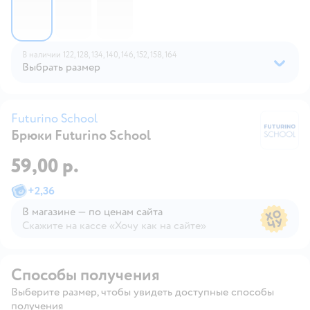
В наличии
122,
128,
134,
140,
146,
152,
158,
164
Выбрать размер
Futurino School
Брюки Futurino School
Fu
59,00 р.
+
2,36
В магазине — по ценам сайта
Скажите на кассе «Хочу как на сайте»
В магазине — по ценам сайта
Способы получения
Выберите размер, чтобы увидеть доступные способы
получения