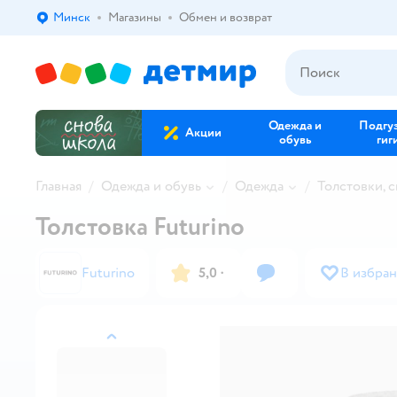
Минск
Магазины
Обмен и возврат
Выбор адреса доставки.
Одежда и
Подгу
Акции
обувь
гиг
Главная
Одежда и обувь
Одежда
Толстовки, 
Толстовка Futurino
Futurino
5,0
·
В избра
назад