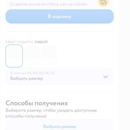
Скажите на кассе «Хочу как на сайте»
В магазине — по ценам сайта
В корзину
Цвет модели
:
серый
7089446
7089445
7089516
В наличии
98,
104,
110,
116,
122
Выбрать размер
Способы получения
Выберите размер, чтобы увидеть доступные
способы получения
Выбрать размер