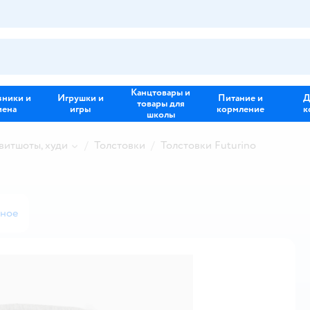
Канцтовары и
зники и
Игрушки и
Питание и
Д
товары для
иена
игры
кормление
к
школы
свитшоты, худи
Толстовки
Толстовки Futurino
нное