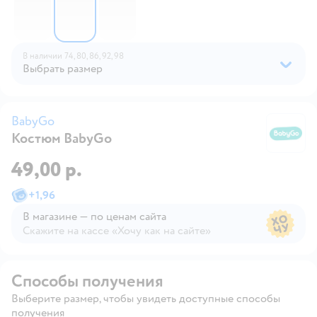
В наличии
74,
80,
86,
92,
98
Выбрать размер
BabyGo
Костюм BabyGo
B
49,00 р.
+
1,96
В магазине — по ценам сайта
Скажите на кассе «Хочу как на сайте»
В магазине — по ценам сайта
Способы получения
Выберите размер, чтобы увидеть доступные способы
получения