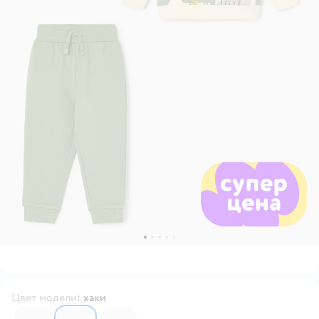
Цвет модели
:
хаки
7110097
7110114
7110120