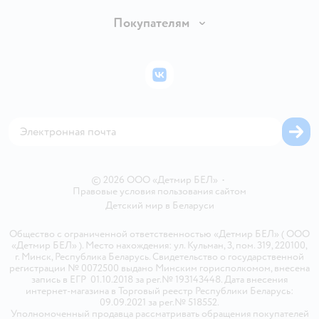
Обмен и возврат товара
Вакансии
Покупателям
Правила продажи
Подарочные карты
Политика конфиденциальности
Бонусные карты
Политика использования файлов cookie
ВКонтакте
Блог
Обратная связь
Магазины сети
Карта сайта
© 2026 ООО «Детмир БЕЛ»
•
Правовые условия пользования сайтом
Детский мир в
Беларуси
Общество с ограниченной ответственностью «Детмир БЕЛ» ( ООО
«Детмир БЕЛ» ). Место нахождения: ул. Кульман, 3, пом. 319, 220100,
г. Минск, Республика Беларусь. Свидетельство о государственной
регистрации № 0072500 выдано Минским горисполкомом, внесена
запись в ЕГР 01.10.2018 за рег.№ 193143448. Дата внесения
интернет-магазина в Торговый реестр Республики Беларусь:
09.09.2021 за рег.№ 518552.
Уполномоченный продавца рассматривать обращения покупателей