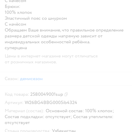
С начёсом
Брюки:
100% хлопок
Эластичный пояс со шнурком
С начёсом
Обращаем Ваше внимание, что правильное определение
размера детской одежды напрямую зависит от
индивидуальных особенностей ребёнка.
суперцена
Цены в интернет-магазине могут отличаться
от розничных магазинов.
Сезон:
демисезон
Код товара:
2580049001sup
Скопировать код товара
Артикул:
W26BG4BBG0005ib4324
Материал (состав):
Основной состав: 100% хлопок;
Состав подкладки: отсутствует; Состав утеплителя:
отсутствует
Страна производства:
Узбекистан