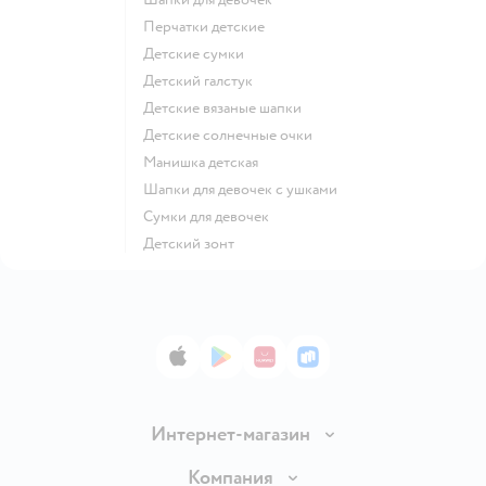
Перчатки детские
Детские сумки
Детский галстук
Детские вязаные шапки
Детские солнечные очки
Манишка детская
Шапки для девочек с ушками
Сумки для девочек
Детский зонт
App Store
Google Play
AppGallery
RuStore
Интернет-магазин
Доставка и оплата
Компания