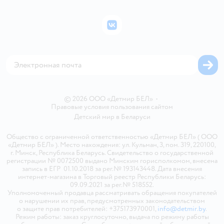
Подарочные карты
Политика конфиденциальности
Бонусные карты
Политика использования файлов cookie
ВКонтакте
Блог
Обратная связь
Магазины сети
Карта сайта
© 2026 ООО «Детмир БЕЛ»
•
Правовые условия пользования сайтом
Детский мир в
Беларуси
Общество с ограниченной ответственностью «Детмир БЕЛ» ( ООО
«Детмир БЕЛ» ). Место нахождения: ул. Кульман, 3, пом. 319, 220100,
г. Минск, Республика Беларусь. Свидетельство о государственной
регистрации № 0072500 выдано Минским горисполкомом, внесена
запись в ЕГР 01.10.2018 за рег.№ 193143448. Дата внесения
интернет-магазина в Торговый реестр Республики Беларусь:
09.09.2021 за рег.№ 518552.
Уполномоченный продавца рассматривать обращения покупателей
о нарушении их прав, предусмотренных законодательством
о защите прав потребителей: +375173970001,
info@detmir.by
.
Режим работы: заказ круглосуточно, выдача по режиму работы