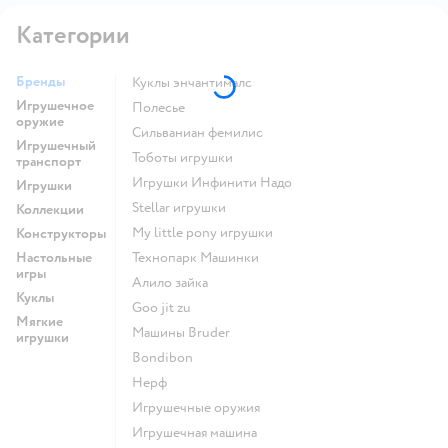
Категории
Бренды
Куклы энчантималс
Игрушечное
Полесье
оружие
Сильваниан фемилис
Игрушечный
Тоботы игрушки
транспорт
Игрушки Инфинити Надо
Игрушки
Stellar игрушки
Коллекции
my little pony игрушки
Конструкторы
Настольные
Технопарк Машинки
игры
Алило зайка
Куклы
Goo jit zu
Мягкие
Машины Bruder
игрушки
Bondibon
Нерф
Игрушечные оружия
Игрушечная машина