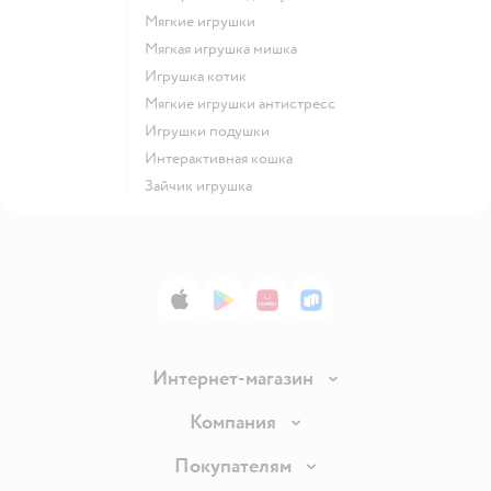
Мягкие игрушки
Мягкая игрушка мишка
Игрушка котик
Мягкие игрушки антистресс
Игрушки подушки
Интерактивная кошка
Зайчик игрушка
App Store
Google Play
AppGallery
RuStore
Интернет-магазин
Доставка и оплата
Компания
Обмен и возврат товара
Вакансии
Покупателям
Правила продажи