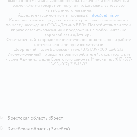
выбранного магазина. Способ оплаты: наличный и безналичный
расчёт. Оплата товара при получении. Доставка: самовывоз
из выбранного магазина.
Адрес электронной почты продавца:
info@detmir.by
Книга замечаний и предложений интернет-магазина находится
по месту нахождения ООО «Детмир БЕЛ». Потребитель при этом
вправе оставить замечания и предложения в любом магазине
торговой сети «Детмир».
Ответственный за продвижение отечественных товаров и работе
с отечественными производителями
Добрицкий Павел Валерьевич тел. +375173970001 доб.213
Уполномоченный по защите прав потребителей: отдел торговли
и услуг Администрация Советского района г. Минска, тел. (017) 377-
13-93, (017) 318-13-33.
Б
Брестская область
(Брест)
В
Витебская область
(Витебск)