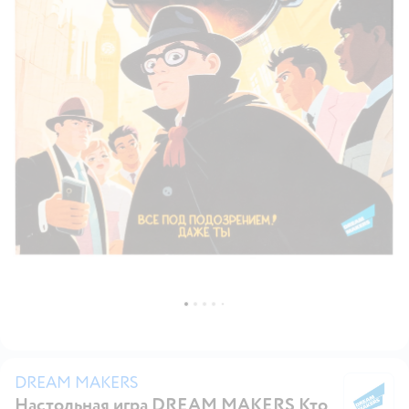
DREAM MAKERS
Настольная игра DREAM MAKERS Кто
D