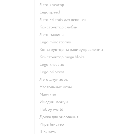
Лего креатор
Lego speed
Лего Friends для девочек
Конструктор слубан
Лего машины
Lego mindstorms
Конструктор на радиоуправлении
Конструктор mega bloks
Lego классик
Lego princess
Лего джуниорс
Настольные игры
Манчкин
Имаджинариум
Hobby world
Доска для рисования
Игра Твистер
Шахматы