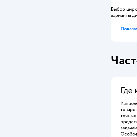
Выбор цирку
варианты ди
Показат
Част
Где 
Канцел
товаро
точных
предст
задачам
Особое