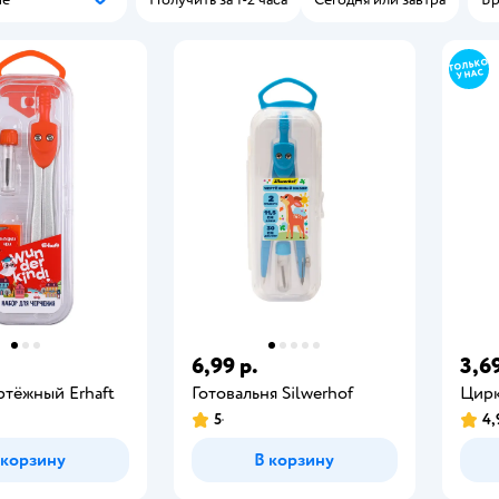
Популярные
6,99 р.
3,69
ртёжный Erhaft
Готовальня Silwerhof
Цирк
5
4,
 корзину
В корзину