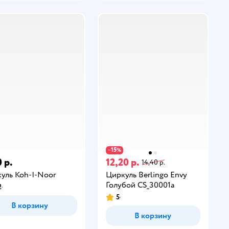
15
−
%
 р.
12,20 р.
14,40 р.
уль Koh-I-Noor
Циркуль Berlingo Envy
Голубой CS_30001a
2
5
В корзину
В корзину