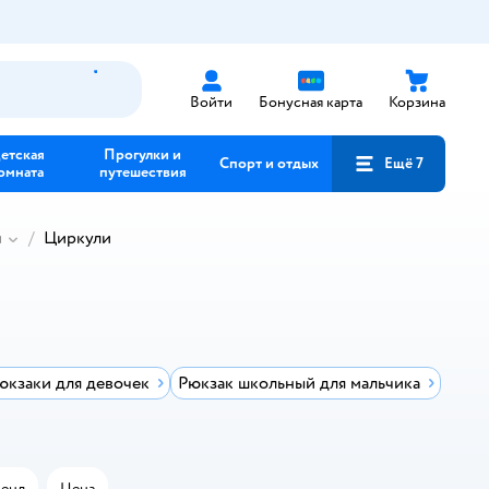
Войти
Бонусная карта
Корзина
етская
Прогулки и
Спорт и отдых
Ещё 7
омната
путешествия
и
Циркули
кзаки для девочек
Рюкзак школьный для мальчика
енд
Цена