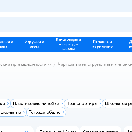
Канцтовары и
зники и
Игрушки и
Питание и
Д
товары для
иена
игры
кормление
к
школы
рские принадлежности
Чертежные инструменты и линейк
йки
Пластиковые линейки
Транспортиры
Школьные рю
 школьные
Тетради общие
ые
Получить за 1-2 часа
Сегодня или завтра
Бр