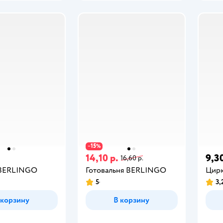
15
−
%
14,10 р.
9,30
16,60 р.
 BERLINGO
Готовальня BERLINGO
Цирк
5
3,
 корзину
В корзину