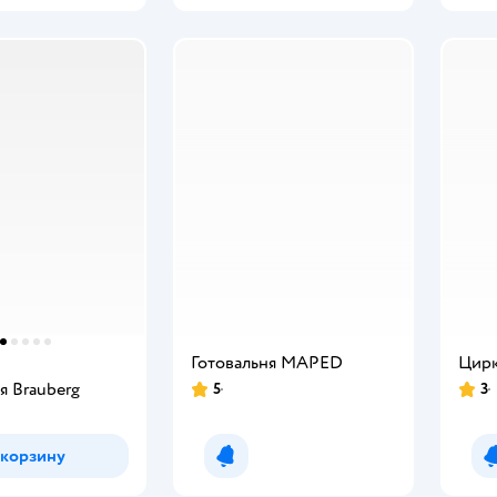
Готовальня MAPED
Цир
я Brauberg
5
3
 корзину
Уведомить о появлении