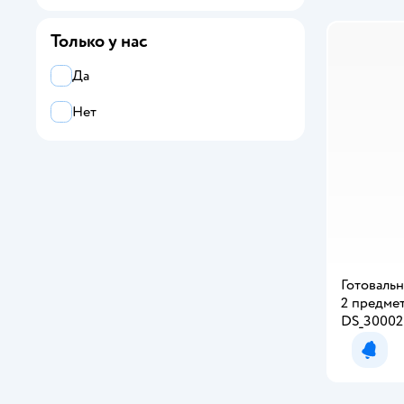
Только у нас
Да
Нет
Готовальн
2 предме
DS_30002
Уведо