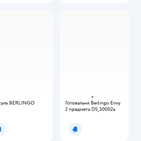
куль BERLINGO
Готовальня Berlingo Envy
2 предмета DS_30002a
Уведомить о появлении
Уведомить о появлении