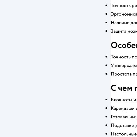
Точность ре
Эргономика:
Наличие до
Защита ноже
Особе
Точность по
Универсальн
Простота п
С чем 
Блокноты и 
Карандаши и
Готовальни:
Подставки д
Настольные