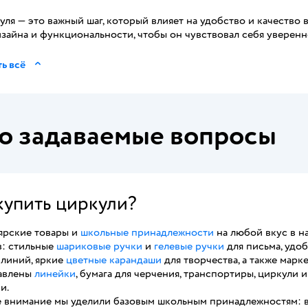
ля — это важный шаг, который влияет на удобство и качеств
зайна и функциональности, чтобы он чувствовал себя уверен
ь всё
о задаваемые вопросы
купить циркули?
ярские товары и
школьные принадлежности
на любой вкус в н
в: стильные
шариковые ручки
и
гелевые ручки
для письма, удо
 линий, яркие
цветные карандаши
для творчества, а также марк
авлены
линейки
, бумага для черчения, транспортиры, циркули 
и.
 внимание мы уделили базовым школьным принадлежностям: в