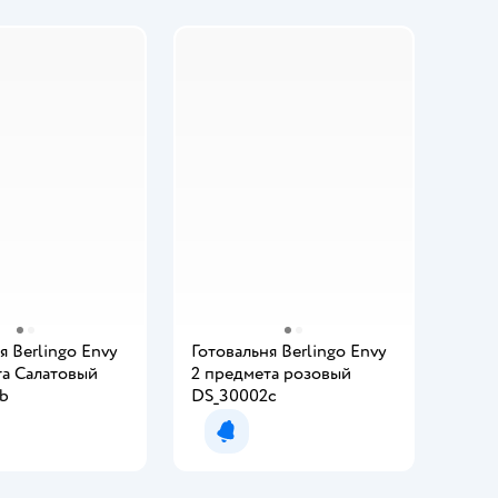
я Berlingo Envy
Готовальня Berlingo Envy
та Салатовый
2 предмета розовый
b
DS_30002c
мить о появлении
Уведомить о появлении