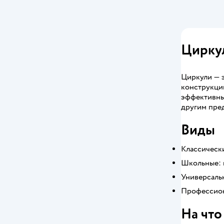
Циркул
Циркули — 
конструкции
эффективны
другим пре
Виды
Классически
Школьные: 
Универсаль
Профессион
На что