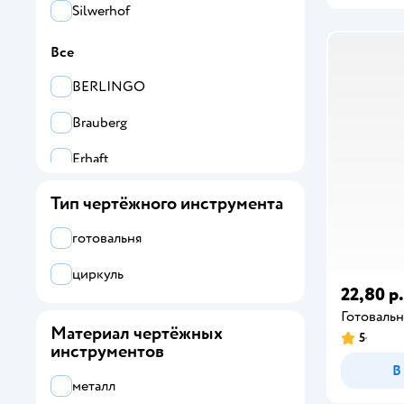
Silwerhof
Все
BERLINGO
Brauberg
Erhaft
Koh-I-Noor
Тип чертёжного инструмента
Silwerhof
готовальня
циркуль
22,80 р.
Готовальн
Материал чертёжных
5
инструментов
В
металл