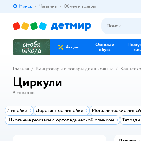
Минск
Магазины
Обмен и возврат
Выбор адреса доставки.
Одежда и
Подгу
Акции
обувь
гиг
Главная
Канцтовары и товары для школы
Канцеля
Циркули
9
товаров
Линейки
Деревянные линейки
Металлические лине
Школьные рюкзаки с ортопедической спинкой
Тетради
Популярн