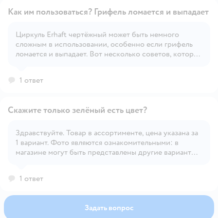
Как им пользоваться? Грифель ломается и выпадает
Циркуль Erhaft чертёжный может быть немного
сложным в использовании, особенно если грифель
Открыть вопрос
ломается и выпадает. Вот несколько советов, которые
помогут вам правильно использовать циркуль и
избежать проблем с грифелем: Правильная установка
1 ответ
грифеля: Убедитесь, что грифель правильно
закреплен в держателе. Он должен быть плотно
зафиксирован, чтобы не выпадать при
Скажите только зелёный есть цвет?
использовании. Если грифель слишком длинный, его
можно немного укоротить, чтобы он лучше держался.
Регулировка ножек: Убедитесь, что ножки циркуля
Здравствуйте. Товар в ассортименте, цена указана за
правильно отрегулированы. Они должны быть на
1 вариант. Фото являются ознакомительными: в
Открыть вопрос
одном уровне, чтобы обеспечить равномерное
магазине могут быть представлены другие варианты,
давление на грифель и иглу. Использование
а представленных на фото может не быть в наличии.
качественного грифеля: Иногда проблема может
Предварительный выбор при заказе невозможен, т.к.
1 ответ
быть связана с качеством грифеля. Попробуйте
конкретный вариант определяется, исходя из
использовать грифель от другого производителя,
наличия.
чтобы проверить, улучшится ли ситуация. Техника
Задать вопрос
черчения: При черчении окружностей или дуг