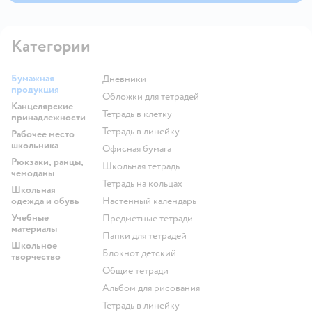
старайтесь не давить слишком сильно на циркуль.
Легкое и равномерное давление поможет избежать
поломки грифеля.
Категории
Бумажная
Дневники
продукция
Обложки для тетрадей
Канцелярские
Тетрадь в клетку
принадлежности
Тетрадь в линейку
Рабочее место
школьника
Офисная бумага
Рюкзаки, ранцы,
Школьная тетрадь
чемоданы
Тетрадь на кольцах
Школьная
одежда и обувь
Настенный календарь
Учебные
Предметные тетради
материалы
Папки для тетрадей
Школьное
Блокнот детский
творчество
Общие тетради
Альбом для рисования
Тетрадь в линейку