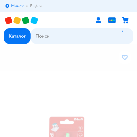
Минск
Ещё
Выбор адреса доставки.
Каталог
В избр