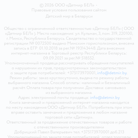
© 2026 ООО «Детмир БЕЛ»
•
Правовые условия пользования сайтом
Детский мир в
Беларуси
Общество с ограниченной ответственностью «Детмир БЕЛ» ( ООО
«Детмир БЕЛ» ). Место нахождения: ул. Кульман, 3, пом. 319, 220100,
г. Минск, Республика Беларусь. Свидетельство о государственной
регистрации № 0072500 выдано Минским горисполкомом, внесена
запись в ЕГР 01.10.2018 за рег.№ 193143448. Дата внесения
интернет-магазина в Торговый реестр Республики Беларусь:
09.09.2021 за рег.№ 518552.
Уполномоченный продавца рассматривать обращения покупателей
о нарушении их прав, предусмотренных законодательством
о защите прав потребителей: +375173970001,
info@detmir.by
.
Режим работы: заказ круглосуточно, выдача по режиму работы
выбранного магазина. Способ оплаты: наличный и безналичный
расчёт. Оплата товара при получении. Доставка: самовывоз
из выбранного магазина.
Адрес электронной почты продавца:
info@detmir.by
Книга замечаний и предложений интернет-магазина находится
по месту нахождения ООО «Детмир БЕЛ». Потребитель при этом
вправе оставить замечания и предложения в любом магазине
торговой сети «Детмир».
Ответственный за продвижение отечественных товаров и работе
с отечественными производителями
Добрицкий Павел Валерьевич тел. +375173970001 доб.213
Уполномоченный по защите прав потребителей: отдел торговли