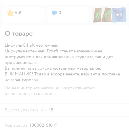
Фото по
Фото пользовател
Фото пользо
Рейтинг:
Вопросов:
4,9
0
+
3
Открыть га
О товаре
Циркуль Erhaft чертёжный
Циркуль чертёжный Erhaft станет незаменимым
инструментом, как для школьника, студента, так и для
профессионала.
Выполнен из высококачественных материалов.
ВНИМАНИЕ! Товар в ассортименте, вариант в поставке
не гарантирован!
Цены в интернет-магазине могут отличаться
от розничных магазинов.
Высота упаковки, см:
18
Код товара:
1000021610
Скопировать код товара