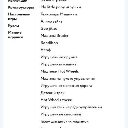
Коллекции
my little pony игрушки
Конструкторы
Настольные
Технопарк Машинки
игры
Алило зайка
Куклы
Goo jit zu
Мягкие
Машины Bruder
игрушки
Bondibon
Нерф
Игрушечные оружия
Игрушечная машина
Машинки Hot Wheels
Машины на пульте управления
Игрушечная железная дорога
Детский трек
Hot Wheels треки
Игрушка танк на радиоуправлении
Игрушечные самолеты
Гараж для детских машинок