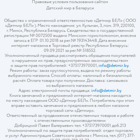
Правовые условия пользования сайтом
Детский мир в
Беларуси
Общество с ограниченной ответственностью «Детмир БЕЛ» ( ООО
«Детмир БЕЛ» ). Место нахождения: ул. Кульман, 3, пом. 319, 220100,
г. Минск, Республика Беларусь. Свидетельство о государственной
регистрации № 0072500 выдано Минским горисполкомом, внесена
запись в ЕГР 01.10.2018 за рег.№ 193143448. Дата внесения
интернет-магазина в Торговый реестр Республики Беларусь:
09.09.2021 за рег.№ 518552.
Уполномоченный продавца рассматривать обращения покупателей
о нарушении их прав, предусмотренных законодательством
о защите прав потребителей: +375173970001,
info@detmir.by
.
Режим работы: заказ круглосуточно, выдача по режиму работы
выбранного магазина. Способ оплаты: наличный и безналичный
расчёт. Оплата товара при получении. Доставка: самовывоз
из выбранного магазина.
Адрес электронной почты продавца:
info@detmir.by
Книга замечаний и предложений интернет-магазина находится
по месту нахождения ООО «Детмир БЕЛ». Потребитель при этом
вправе оставить замечания и предложения в любом магазине
торговой сети «Детмир».
Ответственный за продвижение отечественных товаров и работе
с отечественными производителями
Добрицкий Павел Валерьевич тел. +375173970001 доб.213
Уполномоченный по защите прав потребителей: отдел торговли
и услуг Администрация Советского района г. Минска, тел. (017) 377-