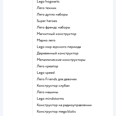
Lego hogwarts
Лего техник
Лего дупло наборы
Super heroes
Лего френдс наборы
Магнитный конструктор
Марио лего
Lego мир юрского периода
Деревянный конструктор
Металлические конструкторы
Лего креатор
Lego speed
Лего Friends для девочек
Конструктор слубан
Лего машины
Lego mindstorms
Конструктор на радиоуправлении
Конструктор mega bloks