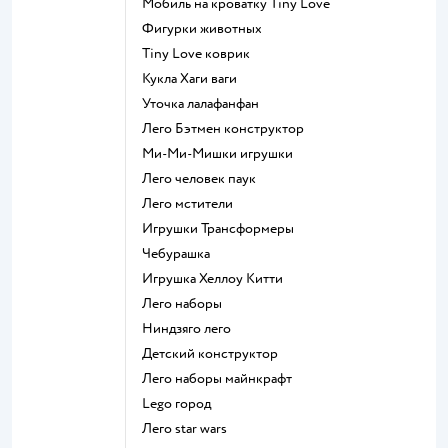
Мобиль на кроватку Tiny Love
Фигурки животных
Tiny Love коврик
Кукла Хаги ваги
Уточка лалафанфан
Лего Бэтмен конструктор
Ми-Ми-Мишки игрушки
Лего человек паук
Лего мстители
Игрушки Трансформеры
Чебурашка
Игрушка Хеллоу Китти
Лего наборы
Ниндзяго лего
Детский конструктор
Лего наборы майнкрафт
Lego город
Лего star wars