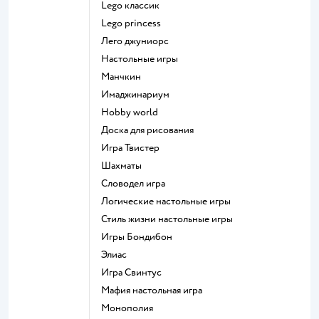
Lego классик
Lego princess
Лего джуниорс
Настольные игры
Манчкин
Имаджинариум
Hobby world
Доска для рисования
Игра Твистер
Шахматы
Словодел игра
Логические настольные игры
Стиль жизни настольные игры
Игры Бондибон
Элиас
Игра Свинтус
Мафия настольная игра
Монополия