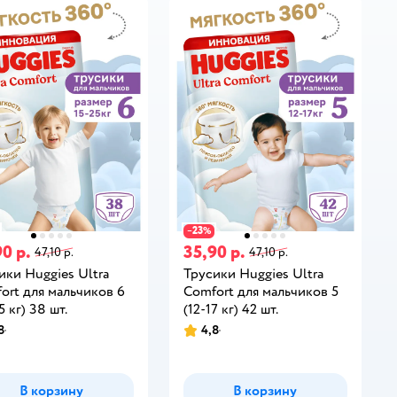
23
−
%
0 р.
35,90 р.
47,10 р.
47,10 р.
ики Huggies Ultra
Трусики Huggies Ultra
ort для мальчиков 6
Comfort для мальчиков 5
5 кг) 38 шт.
(12-17 кг) 42 шт.
8
4,8
В корзину
В корзину