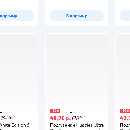
 корзину
В корзину
39
39
−
%
−
%
40,90 р.
40,
39,60 р.
67,90 р.
hite Edition 5
Подгузники Huggies Ultra
Подг