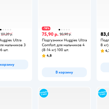
16
−
%
75,90 р.
83,
101,20 р.
90,90 р.
uggies Ultra
Подгузники Huggies Ultra
Подг
ля мальчиков 3
Comfort для мальчиков 4
8 кг)
16 шт.
(8-14 кг) 100 шт.
4,
4,8
 корзину
В корзину