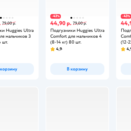
43
43
−
%
−
%
.
44,90 р.
44,
79,00 р.
79,00 р.
и Huggies Ultra
Подгузники Huggies Ultra
Подг
ля мальчиков 3
Comfort для мальчиков 4
Comf
4 шт.
(8-14 кг) 80 шт.
(12-2
4,9
4,
 корзину
В корзину