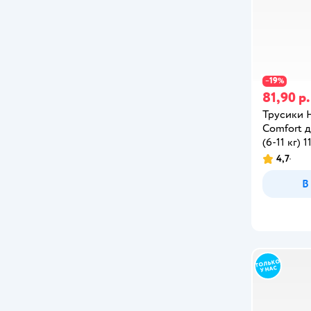
19
−
%
81,90 р.
Трусики H
Comfort д
(6-11 кг) 1
4,7
В