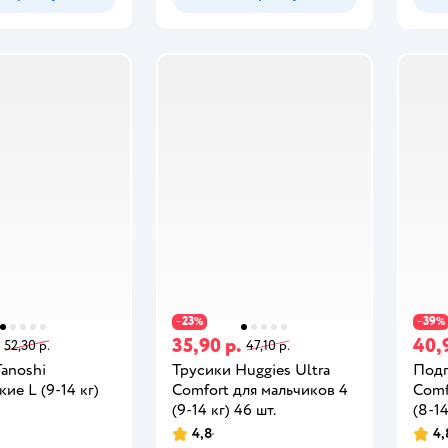
23
39
−
%
−
%
35,90 р.
40,
52,30 р.
47,10 р.
anoshi
Трусики Huggies Ultra
Подг
кие L (9-14 кг)
Comfort для мальчиков 4
Comf
(9-14 кг) 46 шт.
(8-14
4,8
4,