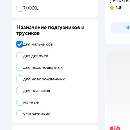
(16+ кг) 6
4,8
7/XXXL
Назначение подгузников и
В
трусиков
для мальчиков
для девочек
для недоношенных
для новорожденных
для плавания
ночные
ультратонкие
23
−
%