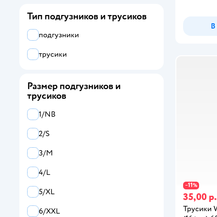
MIU
Тип подгузников и трусиков
В
Все
подгузники
Huggies
трусики
Joonies
Размер подгузников и
Kioshi
трусиков
MANU
1/NB
Merries
2/S
MIU
3/M
Pampers
4/L
Tanoshi
11
−
%
5/XL
35,00 р.
White Edition
Трусики W
6/XXL