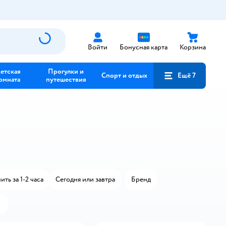
Войти
Бонусная карта
Корзина
етская
Прогулки и
Спорт и отдых
Ещё 7
омната
путешествия
ть за 1-2 часа
Сегодня или завтра
Бренд