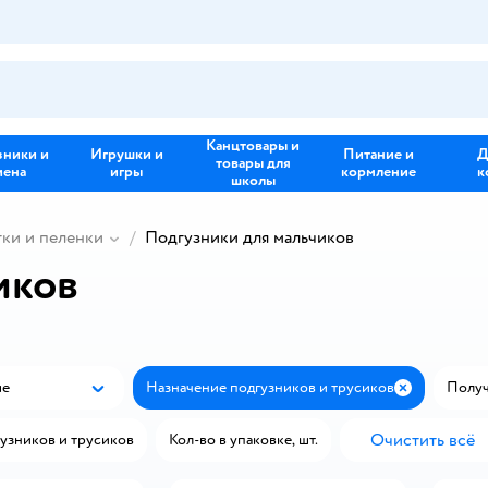
Канцтовары и
зники и
Игрушки и
Питание и
Д
товары для
иена
игры
кормление
к
школы
тки и пеленки
Подгузники для мальчиков
иков
ые
Назначение подгузников и трусиков
Получи
Популярные
Закрыть
Очистить всё
гузников и трусиков
Кол-во в упаковке, шт.