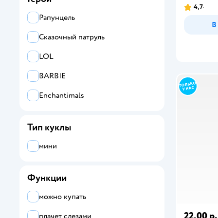
4,7
Disney Princess
Рапунцель
В
Enchantimals
Сказочный патруль
Kiana Group
LOL
L.O.L. Surprise!
BARBIE
WWO Harry Potter
Enchantimals
Карапуз
Тип куклы
Сказочный патруль
мини
Функции
можно купать
22,00 р.
плачет слезами