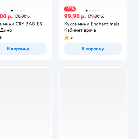
44
−
%
00 р.
99,90 р.
178,00 р.
179,00 р.
а мини CRY BABIES
Кукла мини Enchantimals
 Дино
Кабинет врача
3
5
В корзину
В корзину