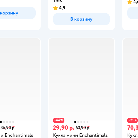
Tots
4,
4,9
 корзину
В корзину
44
21
−
%
−
%
29,90 р.
70,3
36,90 р.
53,90 р.
и Enchantimals
Кукла мини Enchantimals
Кукл