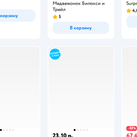
Медвежонок Билокси и
Surp
Трейл
4,
 корзину
5
В корзину
32
−
%
23,10 р.
67,4