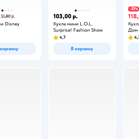
33
−
%
103,00 р.
118,
51,80 р.
ни Disney
Кукла мини L.O.L.
Кукл
Surprise! Fashion Show
Дом
4,7
4,
 корзину
В корзину