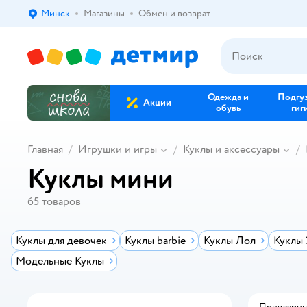
Минск
Магазины
Обмен и возврат
Выбор адреса доставки.
Одежда и
Подгу
Акции
обувь
гиг
Главная
Игрушки и игры
Куклы и аксессуары
Куклы мини
65
товаров
Куклы для девочек
Куклы barbie
Куклы Лол
Куклы
Модельные Куклы
Популярн