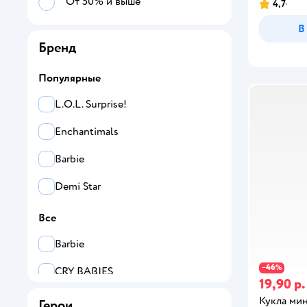
От 50% и выше
4,7
В
Бренд
Популярные
L.O.L. Surprise!
Enchantimals
Barbie
Demi Star
Все
Barbie
46
−
%
CRY BABIES
19,90 р.
Demi Star
Кукла мин
Герои