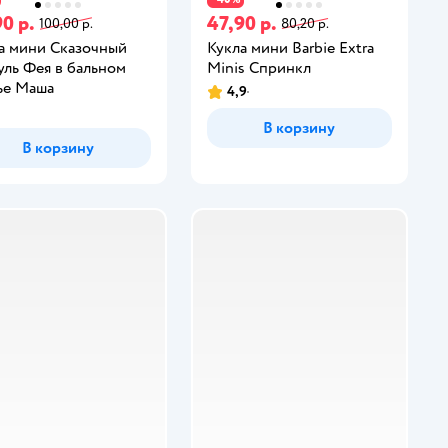
0 р.
47,90 р.
100,00 р.
80,20 р.
а мини Сказочный
Кукла мини Barbie Extra
уль Фея в бальном
Minis Спринкл
ье Маша
4,9
В корзину
В корзину