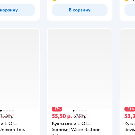
 корзину
В корзину
17
46
−
%
−
%
55,50 р.
53,2
76,30 р.
67,50 р.
и L.O.L.
Кукла мини L.O.L.
Кукл
Unicorn Tots
Surprise! Water Balloon
Reve