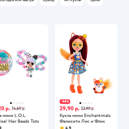
44
−
%
20 р.
29,90 р.
74,60 р.
53,90 р.
а мини L.O.L.
Кукла мини Enchantimals
ise! Hair Beads Tots
Фелисити Лис и Флик
9
4,9