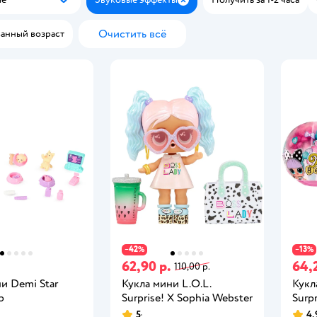
Популярные
Закрыть
Очистить всё
анный возраст
42
13
−
%
−
%
62,90 р.
64,
110,00 р.
и Demi Star
Кукла мини L.O.L.
Кукл
р
Surprise! X Sophia Webster
Surpr
5
4,