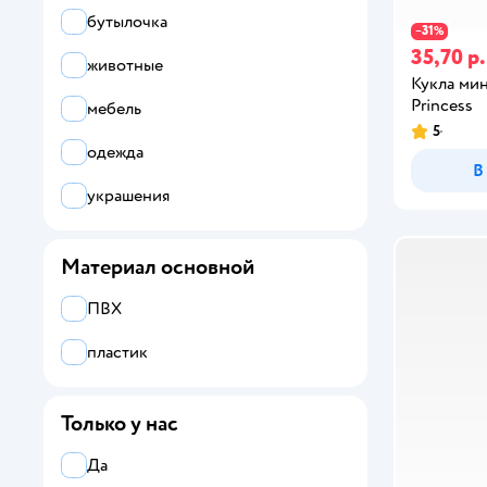
бутылочка
31
−
%
35,70 р.
животные
Кукла ми
Princess
мебель
5
одежда
В
украшения
Материал основной
ПВХ
пластик
Только у нас
Да