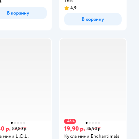
Tots
6
4,9
В корзину
В корзину
46
−
%
0 р.
19,90 р.
89,80 р.
36,90 р.
а мини L.O.L.
Кукла мини Enchantimals