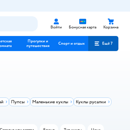
Войти
Бонусная карта
Корзина
етская
Прогулки и
Спорт и отдых
Ещё 7
омната
путешествия
ай
Пупсы
Маленькие куклы
Куклы русалки
Сегодня или завтра
Бренд
Тип куклы
Цена