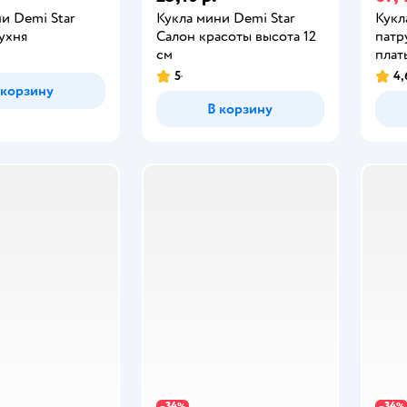
и Demi Star
Кукла мини Demi Star
Кукл
ухня
Салон красоты высота 12
патр
см
плат
5
4,
 корзину
В корзину
34
34
−
%
−
%