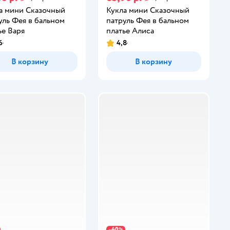
а мини Сказочный
Кукла мини Сказочный
уль Фея в бальном
патруль Фея в бальном
ье Варя
платье Алиса
6
4,8
В корзину
В корзину
40
−
%