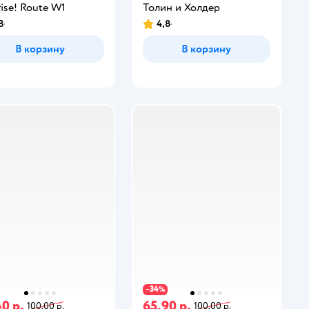
rise! Route W1
Толин и Холдер
8
4,8
В корзину
В корзину
34
−
%
0 р.
65,90 р.
100,00 р.
100,00 р.