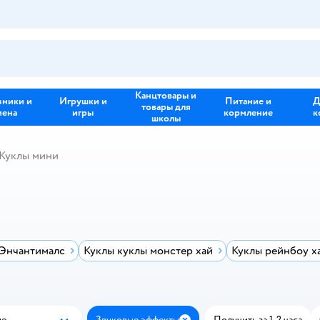
Канцтовары и
зники и
Игрушки и
Питание и
Д
товары для
иена
игры
кормление
к
школы
Куклы мини
 Энчантималс
Куклы куклы монстер хай
Куклы рейнбоу х
ые
Звуковые эффекты
Получить за 1-2 часа