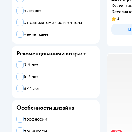
Кукла мин
пьет/ест
Веселая к
5
с подвижными частями тела
В
меняет цвет
Рекомендованный возраст
3-5 лет
6-7 лет
8-11 лет
Особенности дизайна
профессии
принцессы
33
−
%