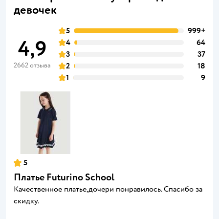
девочек
5
999+
4,9
4
64
3
37
2662 отзыва
2
18
1
9
5
Платье Futurino School
Качественное платье,дочери понравилось. Спасибо за
скидку.