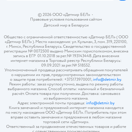
© 2026 ООО «Детмир БЕЛ»
•
Правовые условия пользования сайтом
Детский мир в
Беларуси
Общество с ограниченной ответственностью «Детмир БЕЛ» ( ООО
«Детмир БЕЛ» ). Место нахождения: ул. Кульман, 3, пом. 319, 220100,
г. Минск, Республика Беларусь. Свидетельство о государственной
регистрации № 0072500 выдано Минским горисполкомом, внесена
запись в ЕГР 01.10.2018 за рег.№ 193143448. Дата внесения
интернет-магазина в Торговый реестр Республики Беларусь:
09.09.2021 за рег.№ 518552.
Уполномоченный продавца рассматривать обращения покупателей
о нарушении их прав, предусмотренных законодательством
о защите прав потребителей: +375173970001,
info@detmir.by
.
Режим работы: заказ круглосуточно, выдача по режиму работы
выбранного магазина. Способ оплаты: наличный и безналичный
расчёт. Оплата товара при получении. Доставка: самовывоз
из выбранного магазина.
Адрес электронной почты продавца:
info@detmir.by
Книга замечаний и предложений интернет-магазина находится
по месту нахождения ООО «Детмир БЕЛ». Потребитель при этом
вправе оставить замечания и предложения в любом магазине
торговой сети «Детмир».
Ответственный за продвижение отечественных товаров и работе
с отечественными производителями