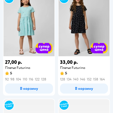
27,00 р.
33,00 р.
Платье Futurino
Платье Futurino
5
5
92
98
104
110
116
122
128
128
134
140
146
152
158
164
В корзину
В корзину