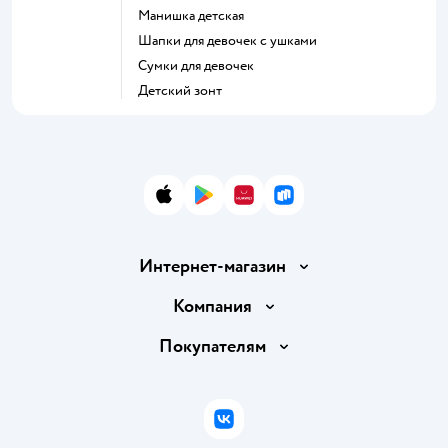
Манишка детская
Шапки для девочек с ушками
Сумки для девочек
Детский зонт
App Store
Google Play
AppGallery
RuStore
Интернет-магазин
Доставка и оплата
Компания
Обмен и возврат товара
Вакансии
Покупателям
Правила продажи
Подарочные карты
Политика конфиденциальности
Бонусные карты
Политика использования файлов cookie
ВКонтакте
Блог
Обратная связь