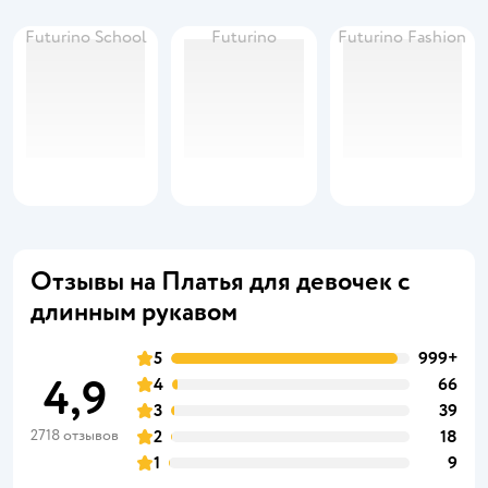
Futurino School
Futurino
Futurino Fashion
Отзывы на Платья для девочек с
длинным рукавом
5
999+
4,9
4
66
3
39
2718 отзывов
2
18
1
9