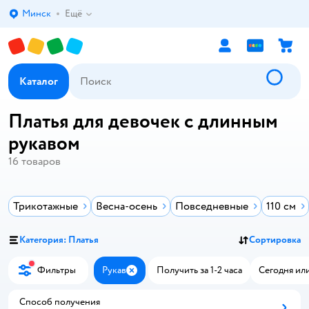
Минск
Ещё
Выбор адреса доставки.
Каталог
Платья для девочек с длинным
рукавом
16
товаров
Трикотажные
Весна-осень
Повседневные
110 см
Категория: Платья
Сортировка
Фильтры
Рукав
Получить за 1-2 часа
Сегодня или
Закрыть
Способ получения