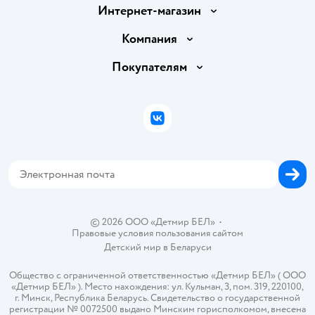
Интернет-магазин
Доставка и оплата
Компания
Обмен и возврат товара
Вакансии
Покупателям
Правила продажи
Подарочные карты
Политика конфиденциальности
Бонусные карты
Политика использования файлов cookie
ВКонтакте
Блог
Обратная связь
Магазины сети
Карта сайта
© 2026 ООО «Детмир БЕЛ»
•
Правовые условия пользования сайтом
Детский мир в
Беларуси
Общество с ограниченной ответственностью «Детмир БЕЛ» ( ООО
«Детмир БЕЛ» ). Место нахождения: ул. Кульман, 3, пом. 319, 220100,
г. Минск, Республика Беларусь. Свидетельство о государственной
регистрации № 0072500 выдано Минским горисполкомом, внесена