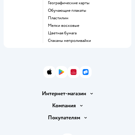
Географические карты
Обучающие плакаты
Пластилин
Мелки восковые
Цветная бумага
Стаканы непроливайки
App Store
Google Play
AppGallery
RuStore
Интернет-магазин
Доставка и оплата
Компания
Обмен и возврат товара
Вакансии
Покупателям
Правила продажи
Подарочные карты
Политика конфиденциальности