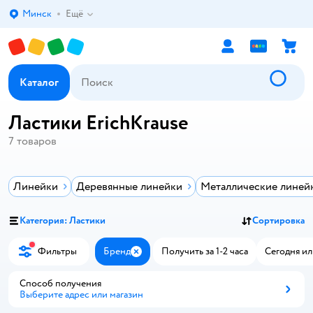
Минск
Ещё
Выбор адреса доставки.
Каталог
Ластики ErichKrause
7
товаров
Линейки
Деревянные линейки
Металлические линей
Категория: Ластики
Сортировка
Фильтры
Бренд
Получить за 1-2 часа
Сегодня ил
Закрыть
Способ получения
Выберите адрес или магазин
Способ получения