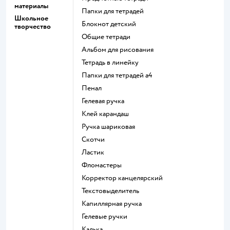
материалы
Папки для тетрадей
Школьное
Блокнот детский
творчество
Общие тетради
Альбом для рисования
Тетрадь в линейку
Папки для тетрадей а4
Пенал
Гелевая ручка
Клей карандаш
Ручка шариковая
Скотчи
Ластик
Фломастеры
Корректор канцелярский
Текстовыделитель
Капиллярная ручка
Гелевые ручки
Калька