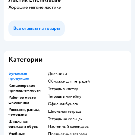
Хорошие мягкие ластики
Все отзывы на товары
Категории
Бумажная
Дневники
продукция
Обложки для тетрадей
Канцелярские
Тетрадь в клетку
принадлежности
Тетрадь в линейку
Рабочее место
школьника
Офисная бумага
Рюкзаки, ранцы,
Школьная тетрадь
чемоданы
Тетрадь на кольцах
Школьная
одежда и обувь
Настенный календарь
Учебные
Предметные тетради