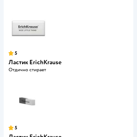
5
Ластик ErichKrause
Отдично стирает
5
Ластик ErichKrause