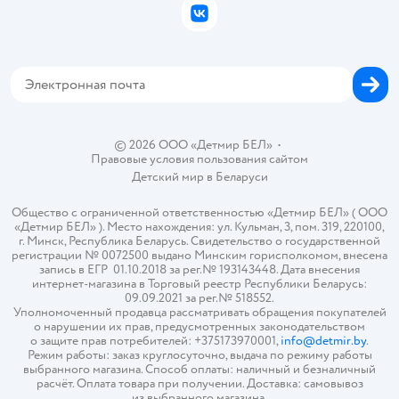
Бонусные карты
Политика использования файлов cookie
ВКонтакте
Блог
Обратная связь
Магазины сети
Карта сайта
© 2026 ООО «Детмир БЕЛ»
•
Правовые условия пользования сайтом
Детский мир в
Беларуси
Общество с ограниченной ответственностью «Детмир БЕЛ» ( ООО
«Детмир БЕЛ» ). Место нахождения: ул. Кульман, 3, пом. 319, 220100,
г. Минск, Республика Беларусь. Свидетельство о государственной
регистрации № 0072500 выдано Минским горисполкомом, внесена
запись в ЕГР 01.10.2018 за рег.№ 193143448. Дата внесения
интернет-магазина в Торговый реестр Республики Беларусь:
09.09.2021 за рег.№ 518552.
Уполномоченный продавца рассматривать обращения покупателей
о нарушении их прав, предусмотренных законодательством
о защите прав потребителей: +375173970001,
info@detmir.by
.
Режим работы: заказ круглосуточно, выдача по режиму работы
выбранного магазина. Способ оплаты: наличный и безналичный
расчёт. Оплата товара при получении. Доставка: самовывоз
из выбранного магазина.