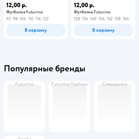
12,00 р.
12,00 р.
Футболка Futurino
Футболка Futurino
92
98
104
110
116
122
128
134
140
146
152
158
164
В корзину
В корзину
Популярные бренды
Futurino
Futurino Fashion
Смешарики