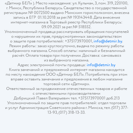
«Детмир БЕЛ» ). Место нахождения: ул. Кульман, 3, пом. 319, 220100,
г. Минск, Республика Беларусь. Свидетельство о государственной
регистрации № 0072500 выдано Минским горисполкомом, внесена
запись в ЕГР 01.10.2018 за рег.№ 193143448. Дата внесения
интернет-магазина в Торговый реестр Республики Беларусь:
09.09.2021 за рег.№ 518552.
Уполномоченный продавца рассматривать обращения покупателей
о нарушении их прав, предусмотренных законодательством
о защите прав потребителей: +375173970001,
info@detmir.by
.
Режим работы: заказ круглосуточно, выдача по режиму работы
выбранного магазина. Способ оплаты: наличный и безналичный
расчёт. Оплата товара при получении. Доставка: самовывоз
из выбранного магазина.
Адрес электронной почты продавца:
info@detmir.by
Книга замечаний и предложений интернет-магазина находится
по месту нахождения ООО «Детмир БЕЛ». Потребитель при этом
вправе оставить замечания и предложения в любом магазине
торговой сети «Детмир».
Ответственный за продвижение отечественных товаров и работе
с отечественными производителями
Добрицкий Павел Валерьевич тел. +375173970001 доб.213
Уполномоченный по защите прав потребителей: отдел торговли
и услуг Администрация Советского района г. Минска, тел. (017) 377-
13-93, (017) 318-13-33.