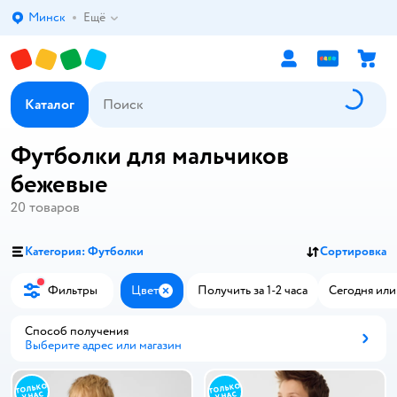
Минск
Ещё
Выбор адреса доставки.
Каталог
Футболки для мальчиков
бежевые
20
товаров
Категория: Футболки
Сортировка
Фильтры
Цвет
Получить за 1-2 часа
Сегодня или
Закрыть
Способ получения
Выберите адрес или магазин
Способ получения