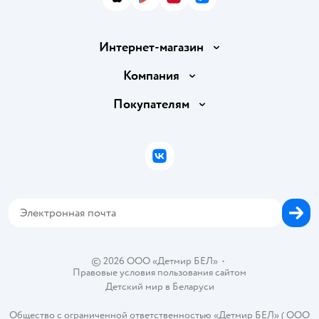
App Store
Google Play
AppGallery
RuStore
Интернет-магазин
Доставка и оплата
Компания
Обмен и возврат товара
Вакансии
Покупателям
Правила продажи
Подарочные карты
Политика конфиденциальности
Бонусные карты
Политика использования файлов cookie
ВКонтакте
Блог
Обратная связь
Магазины сети
Карта сайта
© 2026 ООО «Детмир БЕЛ»
•
Правовые условия пользования сайтом
Детский мир в
Беларуси
Общество с ограниченной ответственностью «Детмир БЕЛ» ( ООО