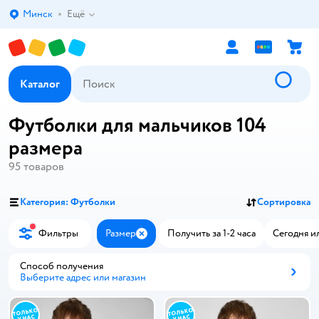
Минск
Ещё
Выбор адреса доставки.
Каталог
Футболки для мальчиков 104
размера
95
товаров
Категория: Футболки
Сортировка
Фильтры
Размер
Получить за 1-2 часа
Сегодня и
Закрыть
Способ получения
Выберите адрес или магазин
Способ получения