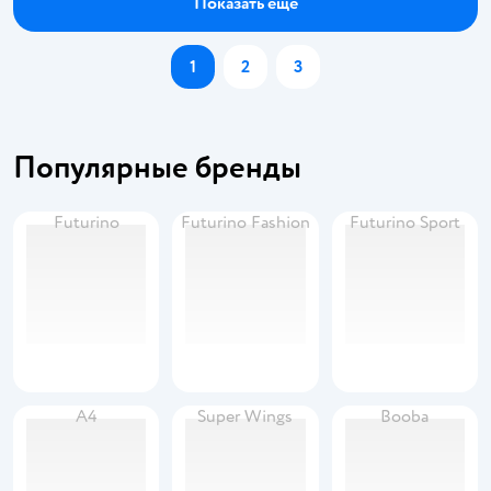
Показать ещё
1
2
3
Популярные бренды
Futurino
Futurino Fashion
Futurino Sport
А4
Super Wings
Booba