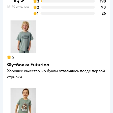
3
190
16159 отзывов
2
98
1
26
5
Футболка Futurino
Хорошее качество ,но буквы отвалились посде первой
стрирки