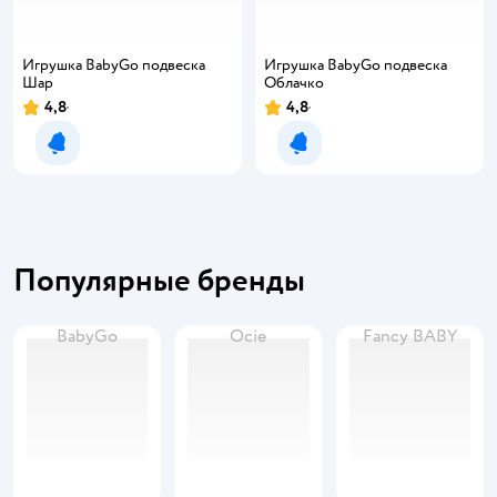
Игрушка BabyGo подвеска
Игрушка BabyGo подвеска
Шар
Облачко
4,8
4,8
Уведомить о появлении
Уведомить о появлении
Популярные бренды
BabyGo
Ocie
Fancy BABY