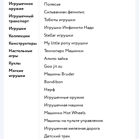
Игрушечное
Полесье
оружие
Сильваниан фемилис
Игрушечный
Тоботы игрушки
транспорт
Игрушки Инфинити Надо
Игрушки
Stellar игрушки
Коллекции
my little pony игрушки
Конструкторы
Настольные
Технопарк Машинки
игры
Алило зайка
Куклы
Goo jit zu
Мягкие
Машины Bruder
игрушки
Bondibon
Нерф
Игрушечные оружия
Игрушечная машина
Машинки Hot Wheels
Машины на пульте управления
Игрушечная железная дорога
Детский трек