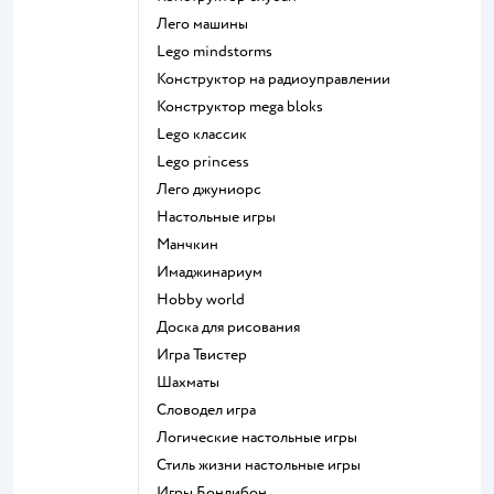
Лего машины
Lego mindstorms
Конструктор на радиоуправлении
Конструктор mega bloks
Lego классик
Lego princess
Лего джуниорс
Настольные игры
Манчкин
Имаджинариум
Hobby world
Доска для рисования
Игра Твистер
Шахматы
Словодел игра
Логические настольные игры
Стиль жизни настольные игры
Игры Бондибон