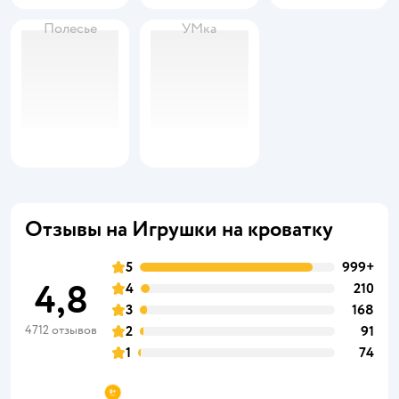
Полесье
УМка
Отзывы на Игрушки на кроватку
5
999+
4,8
4
210
3
168
4712 отзывов
2
91
1
74