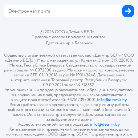
Магазины сети
Карта сайта
© 2026 ООО «Детмир БЕЛ»
•
Правовые условия пользования сайтом
Детский мир в
Беларуси
Общество с ограниченной ответственностью «Детмир БЕЛ» ( ООО
«Детмир БЕЛ» ). Место нахождения: ул. Кульман, 3, пом. 319, 220100,
г. Минск, Республика Беларусь. Свидетельство о государственной
регистрации № 0072500 выдано Минским горисполкомом, внесена
запись в ЕГР 01.10.2018 за рег.№ 193143448. Дата внесения
интернет-магазина в Торговый реестр Республики Беларусь:
09.09.2021 за рег.№ 518552.
Уполномоченный продавца рассматривать обращения покупателей
о нарушении их прав, предусмотренных законодательством
о защите прав потребителей: +375173970001,
info@detmir.by
.
Режим работы: заказ круглосуточно, выдача по режиму работы
выбранного магазина. Способ оплаты: наличный и безналичный
расчёт. Оплата товара при получении. Доставка: самовывоз
из выбранного магазина.
Адрес электронной почты продавца:
info@detmir.by
Книга замечаний и предложений интернет-магазина находится
по месту нахождения ООО «Детмир БЕЛ». Потребитель при этом