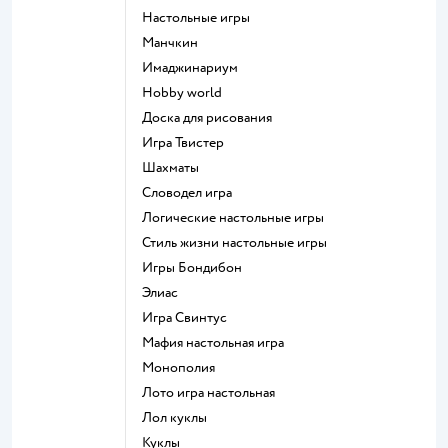
Настольные игры
Манчкин
Имаджинариум
Hobby world
Доска для рисования
Игра Твистер
Шахматы
Словодел игра
Логические настольные игры
Стиль жизни настольные игры
Игры Бондибон
Элиас
Игра Свинтус
Мафия настольная игра
Монополия
Лото игра настольная
Лол куклы
Куклы