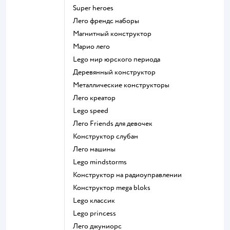
Super heroes
Лего френдс наборы
Магнитный конструктор
Марио лего
Lego мир юрского периода
Деревянный конструктор
Металлические конструкторы
Лего креатор
Lego speed
Лего Friends для девочек
Конструктор слубан
Лего машины
Lego mindstorms
Конструктор на радиоуправлении
Конструктор mega bloks
Lego классик
Lego princess
Лего джуниорс