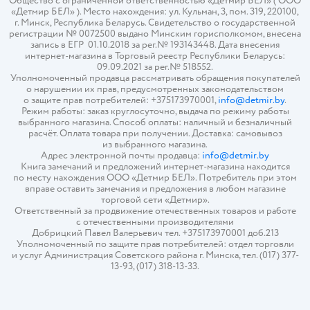
Общество с ограниченной ответственностью «Детмир БЕЛ» ( ООО
«Детмир БЕЛ» ). Место нахождения: ул. Кульман, 3, пом. 319, 220100,
г. Минск, Республика Беларусь. Свидетельство о государственной
регистрации № 0072500 выдано Минским горисполкомом, внесена
запись в ЕГР 01.10.2018 за рег.№ 193143448. Дата внесения
интернет-магазина в Торговый реестр Республики Беларусь:
09.09.2021 за рег.№ 518552.
Уполномоченный продавца рассматривать обращения покупателей
о нарушении их прав, предусмотренных законодательством
о защите прав потребителей: +375173970001,
info@detmir.by
.
Режим работы: заказ круглосуточно, выдача по режиму работы
выбранного магазина. Способ оплаты: наличный и безналичный
расчёт. Оплата товара при получении. Доставка: самовывоз
из выбранного магазина.
Адрес электронной почты продавца:
info@detmir.by
Книга замечаний и предложений интернет-магазина находится
по месту нахождения ООО «Детмир БЕЛ». Потребитель при этом
вправе оставить замечания и предложения в любом магазине
торговой сети «Детмир».
Ответственный за продвижение отечественных товаров и работе
с отечественными производителями
Добрицкий Павел Валерьевич тел. +375173970001 доб.213
Уполномоченный по защите прав потребителей: отдел торговли
и услуг Администрация Советского района г. Минска, тел. (017) 377-
13-93, (017) 318-13-33.