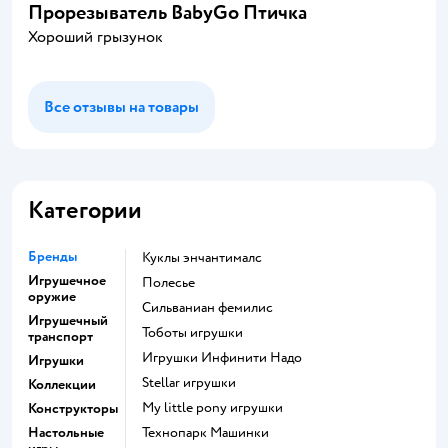
Прорезыватель BabyGo Птичка
Хороший грызунок
Все отзывы на товары
Категории
Бренды
Куклы энчантималс
Игрушечное
Полесье
оружие
Сильваниан фемилис
Игрушечный
Тоботы игрушки
транспорт
Игрушки Инфинити Надо
Игрушки
Stellar игрушки
Коллекции
my little pony игрушки
Конструкторы
Настольные
Технопарк Машинки