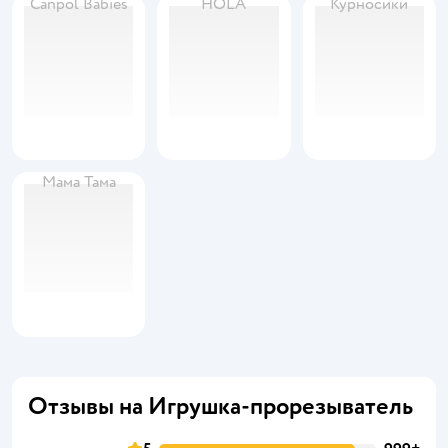
Canpol Babies
HOLA
Курносики
Мама Тама
Отзывы на Игрушка-прорезыватель