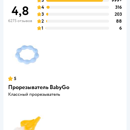
5
999+
4,8
4
316
3
203
6275 отзывов
2
88
1
6
5
Прорезыватель BabyGo
Классный прорезыватель