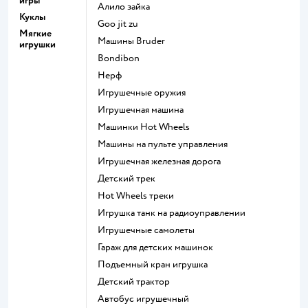
игры
Алило зайка
Куклы
Goo jit zu
Мягкие
Машины Bruder
игрушки
Bondibon
Нерф
Игрушечные оружия
Игрушечная машина
Машинки Hot Wheels
Машины на пульте управления
Игрушечная железная дорога
Детский трек
Hot Wheels треки
Игрушка танк на радиоуправлении
Игрушечные самолеты
Гараж для детских машинок
Подъемный кран игрушка
Детский трактор
Автобус игрушечный