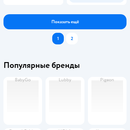
Показать ещё
1
2
Популярные бренды
BabyGo
Lubby
Pigeon