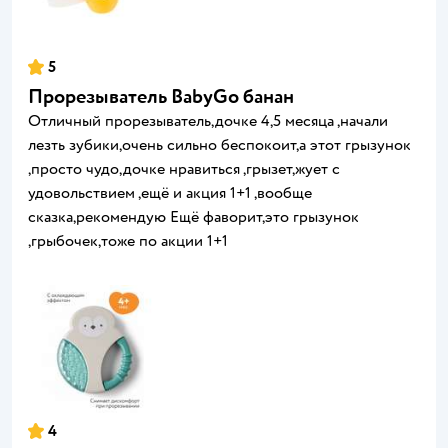
5
Прорезыватель BabyGo банан
Отличный прорезыватель,дочке 4,5 месяца ,начали
лезть зубики,очень сильно беспокоит,а этот грызунок
,просто чудо,дочке нравиться ,грызет,жует с
удовольствием ,ещё и акция 1+1 ,вообще
сказка,рекомендую Ещё фаворит,это грызунок
,грыбочек,тоже по акции 1+1
4