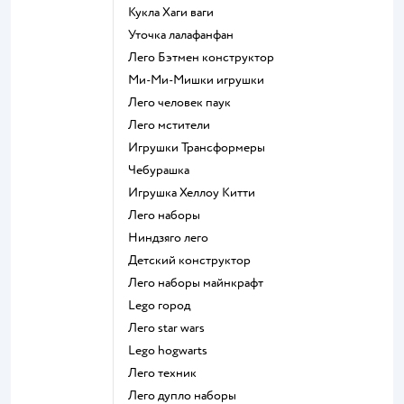
Кукла Хаги ваги
Уточка лалафанфан
Лего Бэтмен конструктор
Ми-Ми-Мишки игрушки
Лего человек паук
Лего мстители
Игрушки Трансформеры
Чебурашка
Игрушка Хеллоу Китти
Лего наборы
Ниндзяго лего
Детский конструктор
Лего наборы майнкрафт
Lego город
Лего star wars
Lego hogwarts
Лего техник
Лего дупло наборы