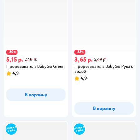
30
33
−
%
−
%
5,15 р.
3,65 р.
7,40 р.
5,49 р.
Прорезыватель BabyGo Green
Прорезыватель BabyGo Рука с
водой
4,9
4,9
В корзину
В корзину