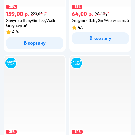
28
35
−
%
−
%
159,00 р.
64,00 р.
223,00 р.
98,60 р.
Ходунки BabyGo EasyWalk
Ходунки BabyGo Walker серый
Grey серый
4,9
4,9
В корзину
В корзину
35
34
−
%
−
%