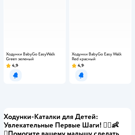
Ходунки BabyGo EasyWalk
Ходунки BabyGo Easy Walk
Green зеленый
Red красный
4,9
4,9
Уведомить о появлении
Уведомить о появлении
Ходунки-Каталки для Детей:
Увлекательные Первые Шаги! 🚶‍♂️👶
✨Помогите вашему малышу сделать