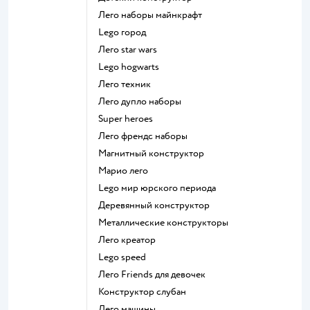
Лего наборы майнкрафт
Lego город
Лего star wars
Lego hogwarts
Лего техник
Лего дупло наборы
Super heroes
Лего френдс наборы
Магнитный конструктор
Марио лего
Lego мир юрского периода
Деревянный конструктор
Металлические конструкторы
Лего креатор
Lego speed
Лего Friends для девочек
Конструктор слубан
Лего машины