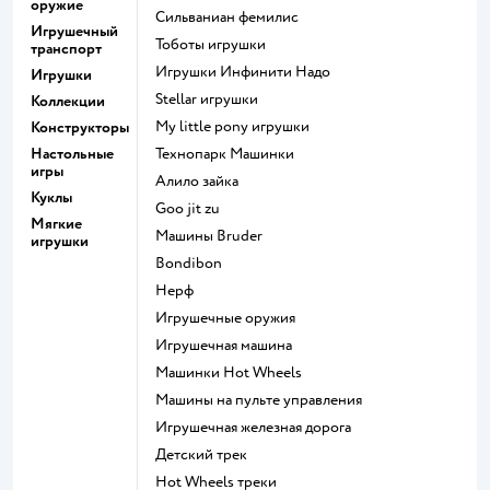
оружие
Сильваниан фемилис
Игрушечный
Тоботы игрушки
транспорт
Игрушки Инфинити Надо
Игрушки
Stellar игрушки
Коллекции
my little pony игрушки
Конструкторы
Настольные
Технопарк Машинки
игры
Алило зайка
Куклы
Goo jit zu
Мягкие
Машины Bruder
игрушки
Bondibon
Нерф
Игрушечные оружия
Игрушечная машина
Машинки Hot Wheels
Машины на пульте управления
Игрушечная железная дорога
Детский трек
Hot Wheels треки