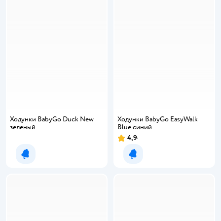
Ходунки BabyGo Duck New
Ходунки BabyGo EasyWalk
зеленый
Blue синий
4,9
Уведомить о появлении
Уведомить о появлении