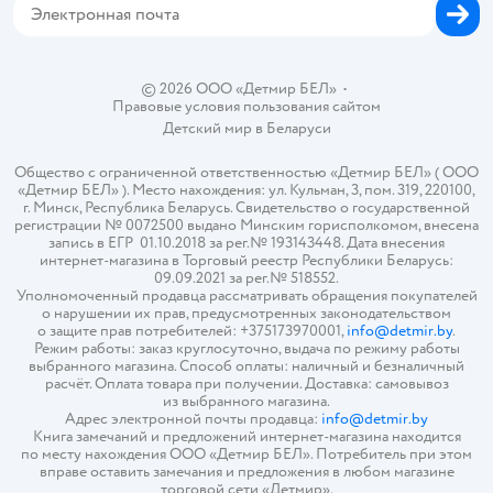
© 2026 ООО «Детмир БЕЛ»
•
Правовые условия пользования сайтом
Детский мир в
Беларуси
Общество с ограниченной ответственностью «Детмир БЕЛ» ( ООО
«Детмир БЕЛ» ). Место нахождения: ул. Кульман, 3, пом. 319, 220100,
г. Минск, Республика Беларусь. Свидетельство о государственной
регистрации № 0072500 выдано Минским горисполкомом, внесена
запись в ЕГР 01.10.2018 за рег.№ 193143448. Дата внесения
интернет-магазина в Торговый реестр Республики Беларусь:
09.09.2021 за рег.№ 518552.
Уполномоченный продавца рассматривать обращения покупателей
о нарушении их прав, предусмотренных законодательством
о защите прав потребителей: +375173970001,
info@detmir.by
.
Режим работы: заказ круглосуточно, выдача по режиму работы
выбранного магазина. Способ оплаты: наличный и безналичный
расчёт. Оплата товара при получении. Доставка: самовывоз
из выбранного магазина.
Адрес электронной почты продавца:
info@detmir.by
Книга замечаний и предложений интернет-магазина находится
по месту нахождения ООО «Детмир БЕЛ». Потребитель при этом
вправе оставить замечания и предложения в любом магазине
торговой сети «Детмир».