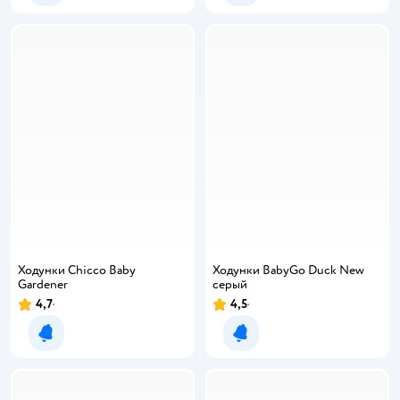
Ходунки Chicco Baby
Ходунки BabyGo Duck New
Gardener
серый
4,7
4,5
Уведомить о появлении
Уведомить о появлении