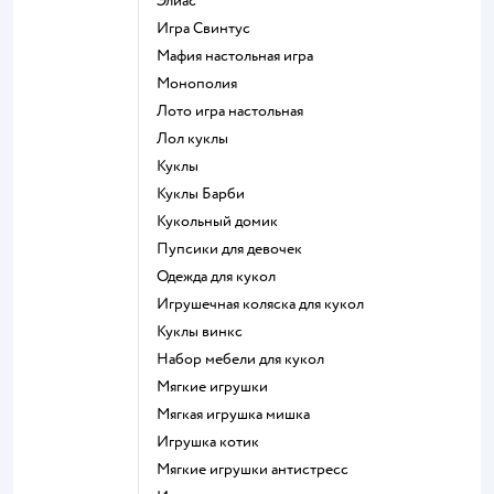
Элиас
Игра Свинтус
Мафия настольная игра
Монополия
Лото игра настольная
Лол куклы
Куклы
Куклы Барби
Кукольный домик
Пупсики для девочек
Одежда для кукол
Игрушечная коляска для кукол
Куклы винкс
Набор мебели для кукол
Мягкие игрушки
Мягкая игрушка мишка
Игрушка котик
Мягкие игрушки антистресс