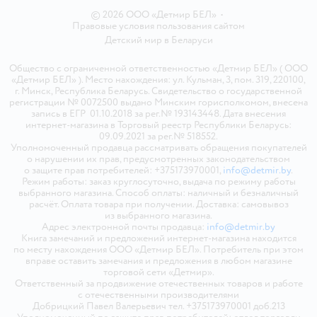
© 2026 ООО «Детмир БЕЛ»
•
Правовые условия пользования сайтом
Детский мир в
Беларуси
Общество с ограниченной ответственностью «Детмир БЕЛ» ( ООО
«Детмир БЕЛ» ). Место нахождения: ул. Кульман, 3, пом. 319, 220100,
г. Минск, Республика Беларусь. Свидетельство о государственной
регистрации № 0072500 выдано Минским горисполкомом, внесена
запись в ЕГР 01.10.2018 за рег.№ 193143448. Дата внесения
интернет-магазина в Торговый реестр Республики Беларусь:
09.09.2021 за рег.№ 518552.
Уполномоченный продавца рассматривать обращения покупателей
о нарушении их прав, предусмотренных законодательством
о защите прав потребителей: +375173970001,
info@detmir.by
.
Режим работы: заказ круглосуточно, выдача по режиму работы
выбранного магазина. Способ оплаты: наличный и безналичный
расчёт. Оплата товара при получении. Доставка: самовывоз
из выбранного магазина.
Адрес электронной почты продавца:
info@detmir.by
Книга замечаний и предложений интернет-магазина находится
по месту нахождения ООО «Детмир БЕЛ». Потребитель при этом
вправе оставить замечания и предложения в любом магазине
торговой сети «Детмир».
Ответственный за продвижение отечественных товаров и работе
с отечественными производителями
Добрицкий Павел Валерьевич тел. +375173970001 доб.213