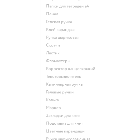
Папки для тетрадей а4
Пенал
Гелевая ручка
Клей карандаш
Ручка шариковая
Скотчи
Ластик
Фломастеры
Корректор канцелярский
Текстовыделитель
Капиллярная ручка
Гелевые ручки
Калька
Маркер
Закладки для книг
Подставка для книг
Цветные карандаши
Ручка шариковая синяя