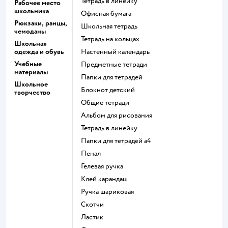
Тетрадь в линейку
Рабочее место
школьника
Офисная бумага
Рюкзаки, ранцы,
Школьная тетрадь
чемоданы
Тетрадь на кольцах
Школьная
одежда и обувь
Настенный календарь
Учебные
Предметные тетради
материалы
Папки для тетрадей
Школьное
Блокнот детский
творчество
Общие тетради
Альбом для рисования
Тетрадь в линейку
Папки для тетрадей а4
Пенал
Гелевая ручка
Клей карандаш
Ручка шариковая
Скотчи
Ластик