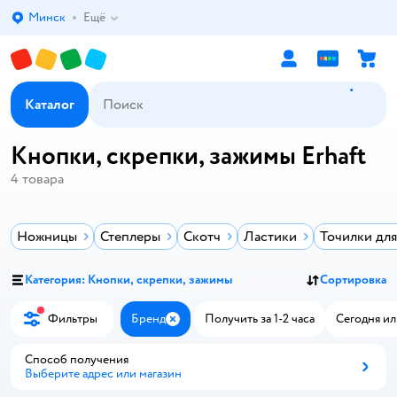
Минск
Ещё
Выбор адреса доставки.
Каталог
Кнопки, скрепки, зажимы Erhaft
4
товара
Ножницы
Степлеры
Скотч
Ластики
Точилки дл
Категория: Кнопки, скрепки, зажимы
Сортировка
Фильтры
Бренд
Получить за 1-2 часа
Сегодня ил
Закрыть
Способ получения
Выберите адрес или магазин
Способ получения