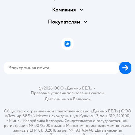
Доставка и оплата
Компания
Обмен и возврат товара
Вакансии
Покупателям
Правила продажи
Подарочные карты
Политика конфиденциальности
Бонусные карты
Политика использования файлов cookie
ВКонтакте
Блог
Обратная связь
Магазины сети
Карта сайта
© 2026 ООО «Детмир БЕЛ»
•
Правовые условия пользования сайтом
Детский мир в
Беларуси
Общество с ограниченной ответственностью «Детмир БЕЛ» ( ООО
«Детмир БЕЛ» ). Место нахождения: ул. Кульман, 3, пом. 319, 220100,
г. Минск, Республика Беларусь. Свидетельство о государственной
регистрации № 0072500 выдано Минским горисполкомом, внесена
запись в ЕГР 01.10.2018 за рег.№ 193143448. Дата внесения