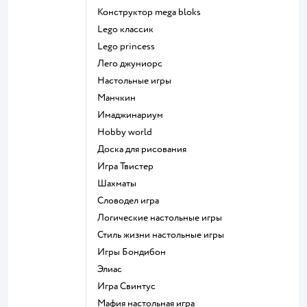
Конструктор mega bloks
Lego классик
Lego princess
Лего джуниорс
Настольные игры
Манчкин
Имаджинариум
Hobby world
Доска для рисования
Игра Твистер
Шахматы
Словодел игра
Логические настольные игры
Стиль жизни настольные игры
Игры Бондибон
Элиас
Игра Свинтус
Мафия настольная игра