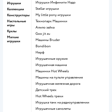
Игрушки Инфинити Надо
Игрушки
Stellar игрушки
Коллекции
my little pony игрушки
Конструкторы
Настольные
Технопарк Машинки
игры
Алило зайка
Куклы
Goo jit zu
Мягкие
Машины Bruder
игрушки
Bondibon
Нерф
Игрушечные оружия
Игрушечная машина
Машинки Hot Wheels
Машины на пульте управления
Игрушечная железная дорога
Детский трек
Hot Wheels треки
Игрушка танк на радиоуправлении
Игрушечные самолеты