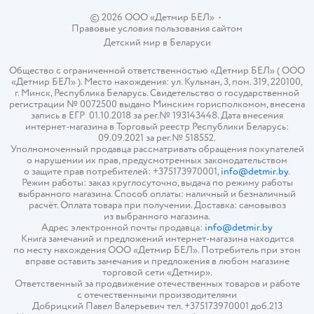
© 2026 ООО «Детмир БЕЛ»
•
Правовые условия пользования сайтом
Детский мир в
Беларуси
Общество с ограниченной ответственностью «Детмир БЕЛ» ( ООО
«Детмир БЕЛ» ). Место нахождения: ул. Кульман, 3, пом. 319, 220100,
г. Минск, Республика Беларусь. Свидетельство о государственной
регистрации № 0072500 выдано Минским горисполкомом, внесена
запись в ЕГР 01.10.2018 за рег.№ 193143448. Дата внесения
интернет-магазина в Торговый реестр Республики Беларусь:
09.09.2021 за рег.№ 518552.
Уполномоченный продавца рассматривать обращения покупателей
о нарушении их прав, предусмотренных законодательством
о защите прав потребителей: +375173970001,
info@detmir.by
.
Режим работы: заказ круглосуточно, выдача по режиму работы
выбранного магазина. Способ оплаты: наличный и безналичный
расчёт. Оплата товара при получении. Доставка: самовывоз
из выбранного магазина.
Адрес электронной почты продавца:
info@detmir.by
Книга замечаний и предложений интернет-магазина находится
по месту нахождения ООО «Детмир БЕЛ». Потребитель при этом
вправе оставить замечания и предложения в любом магазине
торговой сети «Детмир».
Ответственный за продвижение отечественных товаров и работе
с отечественными производителями
Добрицкий Павел Валерьевич тел. +375173970001 доб.213