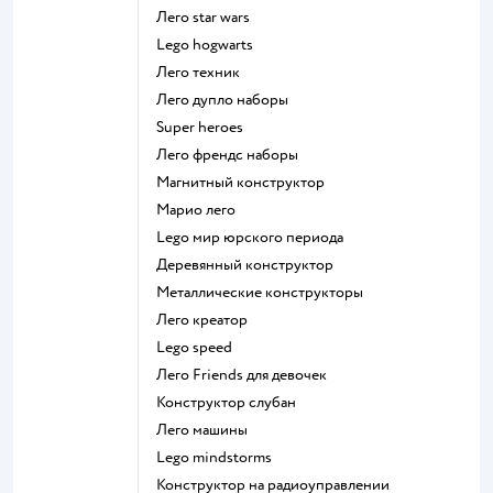
Лего star wars
Lego hogwarts
Лего техник
Лего дупло наборы
Super heroes
Лего френдс наборы
Магнитный конструктор
Марио лего
Lego мир юрского периода
Деревянный конструктор
Металлические конструкторы
Лего креатор
Lego speed
Лего Friends для девочек
Конструктор слубан
Лего машины
Lego mindstorms
Конструктор на радиоуправлении