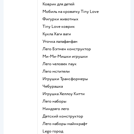
Коврик для детей
Мобиль на кроватку Tiny Love
Фигурки животных
Tiny Love коврик
Кукла Хаги ваги
Уточка лалафанфан
Лего Бэтмен конструктор
Ми-Ми-Мишки игрушки
Лего человек паук
Лего мстители
Игрушки Трансформеры
Чебурашка
Игрушка Хеллоу Китти
Лего наборы
Ниндзяго лего
Детский конструктор
Лего наборы майнкрафт
Lego город