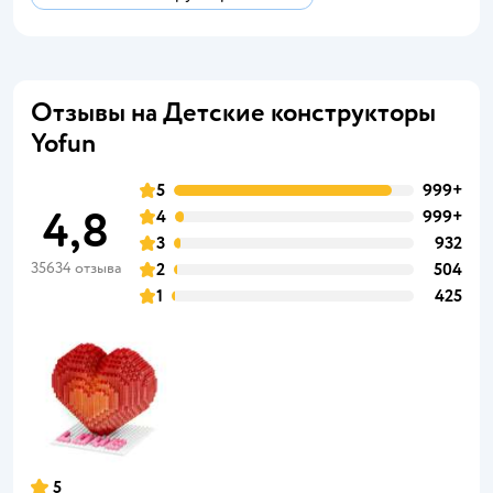
Отзывы на Детские конструкторы
Yofun
5
999+
4,8
4
999+
3
932
35634 отзыва
2
504
1
425
5