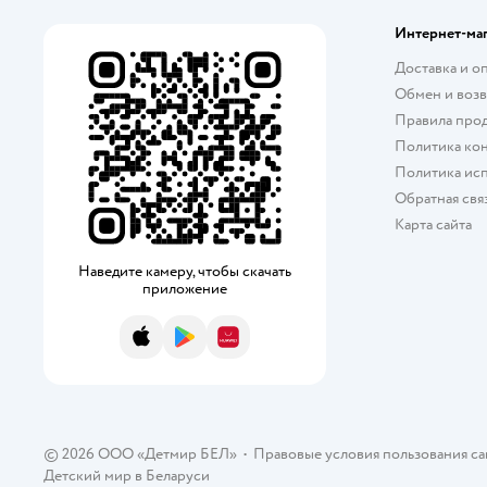
Интернет-ма
Доставка и о
Обмен и возв
Правила про
Политика ко
Политика исп
Обратная свя
Карта сайта
Наведите камеру, чтобы скачать
приложение
App Store
Google Play
AppGallery
© 2026 ООО «Детмир БЕЛ»
•
Правовые условия пользования с
Детский мир в
Беларуси