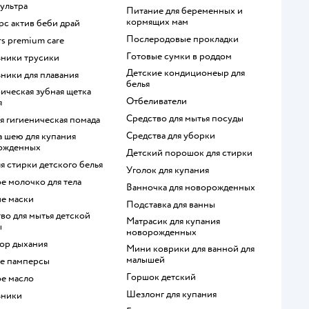
с ультра
питание для беременных и
кормящих мам
ерс актив беби драй
послеродовые прокладки
rs premium care
готовые сумки в роддом
узники трусики
детские кондиционеыр для
зники для плавания
белья
отбеливатели
я
средство для мытья посуды
ая гигиеническая помада
средства для уборки
ожденных
детский порошок для стирки
для стирки детского белья
уголок для купания
ое молочко для тела
ванночка для новорожденных
ие маски
подставка для ванны
матрасик для купания
ы
новорожденных
тор дыхания
мини коврики для ванной для
малышей
ые памперсы
горшок детский
ое масло
шезлонг для купания
зники