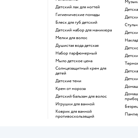
музы
детский лак для ногтей
детск
гигиенические помады
детс
блеск для губ детский
стуль
детский набор для маникюра
детс
мелки для волос
накла
душистая вода детская
детс
набор парфюмерный
детс
мыло детское цена
термо
солнцезащитный крем для
детск
детей
детск
детские тени
домаш
крем от мороза
домашние медицинские
детский бальзам для волос
прибо
игрушки для ванной
безр
коврик для ванной
памп
противоскользящий