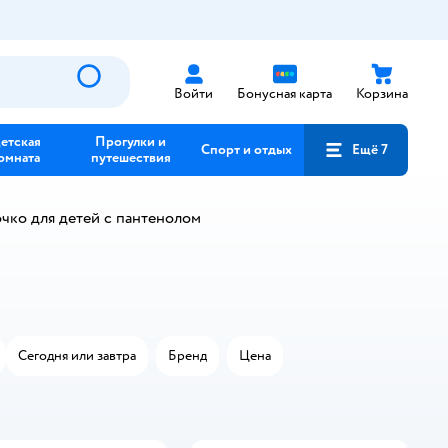
Войти
Бонусная карта
Корзина
етская
Прогулки и
Спорт и отдых
Ещё 7
омната
путешествия
чко для детей с пантенолом
Сегодня или завтра
Бренд
Цена