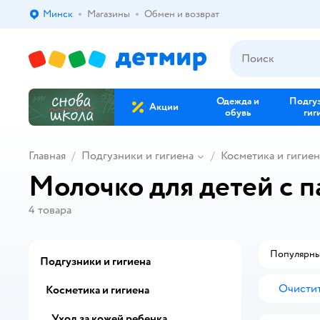
Минск
Магазины
Обмен и возврат
Выбор адреса доставки.
Одежда и
Подгу
Акции
обувь
гиг
Главная
Подгузники и гигиена
Косметика и гигиен
Молочко для детей с 
4
товара
Популярн
Подгузники и гигиена
Очистит
Косметика и гигиена
Уход за кожей ребенка