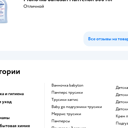
Отличной
Все отзывы на това
гории
ванночка babyton
детск
памперс трусики
а и гигиена
детск
трусики хаггис
и уход
детск
baby go подгузники трусики
детск
меррис трусики
крем 
 мамы
памперсы
подгу
 бытовая химия