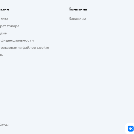
газин
Компания
плата
Вакансии
рат товара
дажи
нфиденциальности
ользования файлов cookie
зь
айтом
В