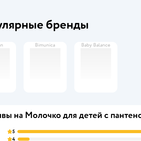
улярные бренды
an
Bimunica
Baby Balance
вы на Молочко для детей с пантен
5
4