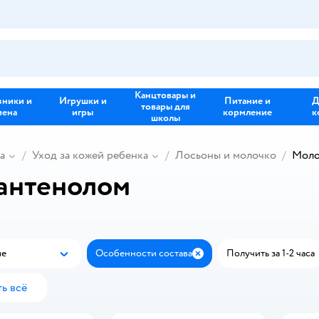
Канцтовары и
зники и
Игрушки и
Питание и
Д
товары для
иена
игры
кормление
к
школы
а
Уход за кожей ребенка
Лосьоны и молочко
Моло
пантенолом
ые
Особенности состава
Получить за 1-2 часа
Популярные
Закрыть
ь всё