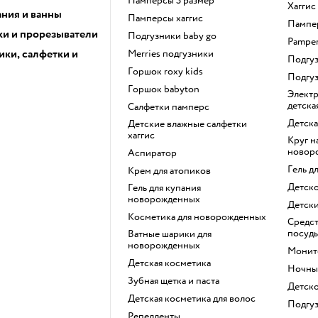
памперсы 3 размер
хагги
ания и ванны
памперсы хаггис
памп
и и прорезыватели
подгузники baby go
pampe
ики, салфетки и
merries подгузники
подг
горшок roxy kids
подгу
горшок babyton
электрическая зубная щетка
детска
салфетки памперс
детск
детские влажные салфетки
хаггис
круг на шею для купания
новор
аспиратор
гель 
крем для атопиков
детск
гель для купания
новорожденных
детск
косметика для новорожденных
средство для мытья детской
посуд
ватные шарики для
новорожденных
мони
детская косметика
ночн
зубная щетка и паста
детск
детская косметика для волос
подгу
репелленты