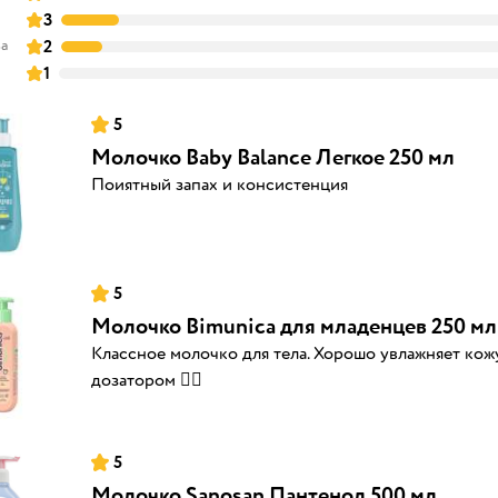
7
3
ва
2
1
5
Молочко Baby Balance Легкое 250 мл
Поиятный запах и консистенция
5
Молочко Bimunica для младенцев 250 мл
Классное молочко для тела. Хорошо увлажняет кожу
дозатором 👍🏻
5
Молочко Sanosan Пантенол 500 мл