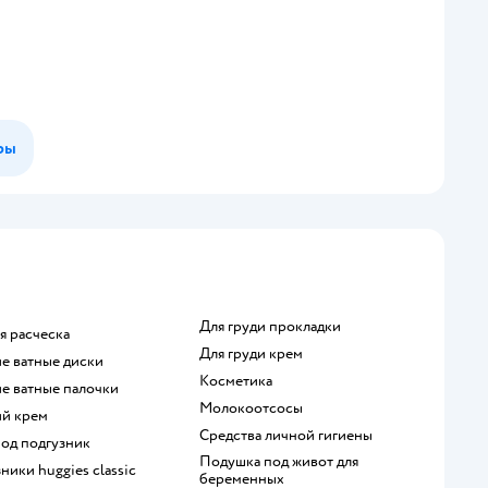
ры
для груди прокладки
ая расческа
для груди крем
ие ватные диски
косметика
ие ватные палочки
Молокоотсосы
ий крем
средства личной гигиены
под подгузник
подушка под живот для
зники huggies classic
беременных