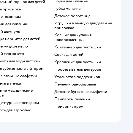
горка для купания
кальный горшок для детей
губка мочалка
ая присыпка
детское полотенце
кие ножницы
игрушки в ванную для детей на
чик для купания
присосках
кий шампунь
ковшик для купания
дка на унитаз для детей
новорожденных
кое жидкое мыло
контейнер для пустышки
кий термометр
соска для детей
метр для воды детский
крепление для пустышки
ая зубная паста с фтором
прорезыватель для зубов
ие влажные салфетки
утилизатор подгузников
няя аптечка
пеленки одноразовые
детские бумажные салфетки
ры
памперсы пеленки
ецептурные препараты
присыпка крем
ерсыдля взрослых