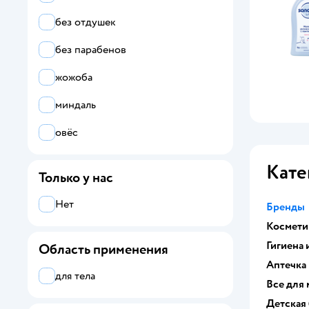
без отдушек
без парабенов
жожоба
миндаль
овёс
Кате
Только у нас
Нет
Бренды
Косметик
Гигиена 
Область применения
Аптечка
для тела
Все для
Детская