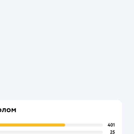
олом
401
25