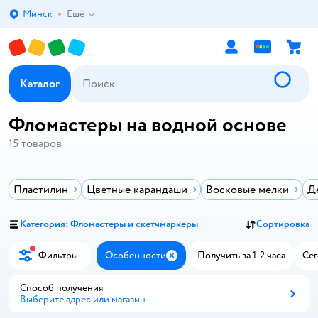
Минск
Ещё
Выбор адреса доставки.
Каталог
Фломастеры на водной основе
15
товаров
Пластилин
Цветные карандаши
Восковые мелки
Д
Категория: Фломастеры и скетчмаркеры
Сортировка
Фильтры
Особенности
Получить за 1-2 часа
Сег
Закрыть
Способ получения
Выберите адрес или магазин
Способ получения