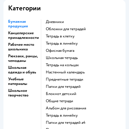
Категории
Бумажная
Дневники
продукция
Обложки для тетрадей
Канцелярские
Тетрадь в клетку
принадлежности
Тетрадь в линейку
Рабочее место
школьника
Офисная бумага
Рюкзаки, ранцы,
Школьная тетрадь
чемоданы
Тетрадь на кольцах
Школьная
одежда и обувь
Настенный календарь
Учебные
Предметные тетради
материалы
Папки для тетрадей
Школьное
Блокнот детский
творчество
Общие тетради
Альбом для рисования
Тетрадь в линейку
Папки для тетрадей а4