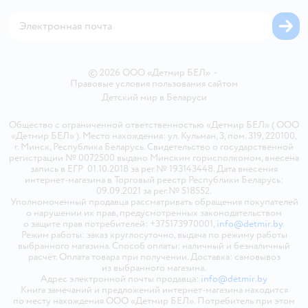
Магазины сети
Карта сайта
© 2026 ООО «Детмир БЕЛ»
•
Правовые условия пользования сайтом
Детский мир в
Беларуси
Общество с ограниченной ответственностью «Детмир БЕЛ» ( ООО
«Детмир БЕЛ» ). Место нахождения: ул. Кульман, 3, пом. 319, 220100,
г. Минск, Республика Беларусь. Свидетельство о государственной
регистрации № 0072500 выдано Минским горисполкомом, внесена
запись в ЕГР 01.10.2018 за рег.№ 193143448. Дата внесения
интернет-магазина в Торговый реестр Республики Беларусь:
09.09.2021 за рег.№ 518552.
Уполномоченный продавца рассматривать обращения покупателей
о нарушении их прав, предусмотренных законодательством
о защите прав потребителей: +375173970001,
info@detmir.by
.
Режим работы: заказ круглосуточно, выдача по режиму работы
выбранного магазина. Способ оплаты: наличный и безналичный
расчёт. Оплата товара при получении. Доставка: самовывоз
из выбранного магазина.
Адрес электронной почты продавца:
info@detmir.by
Книга замечаний и предложений интернет-магазина находится
по месту нахождения ООО «Детмир БЕЛ». Потребитель при этом