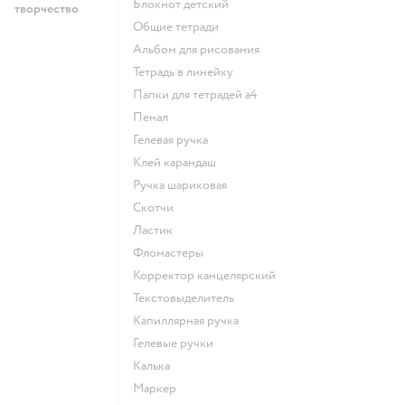
Блокнот детский
творчество
Общие тетради
Альбом для рисования
Тетрадь в линейку
Папки для тетрадей а4
Пенал
Гелевая ручка
Клей карандаш
Ручка шариковая
Скотчи
Ластик
Фломастеры
Корректор канцелярский
Текстовыделитель
Капиллярная ручка
Гелевые ручки
Калька
Маркер