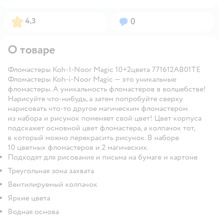
Рейтинг:
Вопросов:
4,3
0
О товаре
Фломастеры Koh-I-Noor Magic 10+2цвета 771612AB01TE
Фломастеры Koh-i-Noor Magic — это уникальные
фломастеры. А уникальность фломастеров в волшебстве!
Нарисуйте что-нибудь, а затем попробуйте сверху
нарисовать что-то другое магическим фломастером
из набора и рисунок поменяет свой цвет! Цвет корпуса
подскажет основной цвет фломастера, а колпачок тот,
в который можно перекрасить рисунок. В наборе
10 цветных фломастеров и 2 магических.
Подходят для рисования и письма на бумаге и картоне
Треугольная зона захвата
Вентилируемый колпачок
Яркие цвета
Водная основа