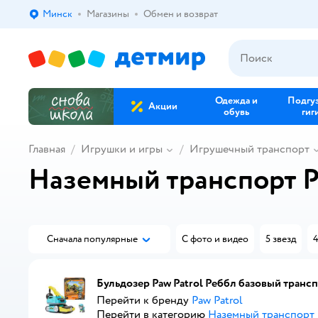
Минск
Магазины
Обмен и возврат
Выбор адреса доставки.
Одежда и
Подгу
Акции
обувь
гиг
Главная
Игрушки и игры
Игрушечный транспорт
Наземный транспорт P
Сначала популярные
С фото и видео
5 звезд
4
Бульдозер Paw Patrol Реббл базовый транс
Перейти к бренду
Paw Patrol
Перейти в категорию
Наземный транспорт