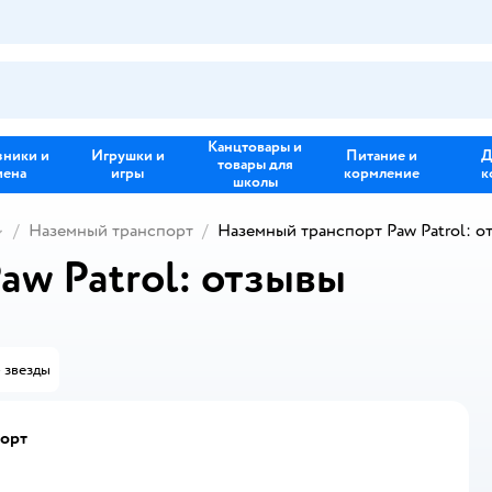
Канцтовары и
зники и
Игрушки и
Питание и
Д
товары для
иена
игры
кормление
к
школы
Наземный транспорт
Наземный транспорт Paw Patrol: о
aw Patrol: отзывы
 звезды
порт