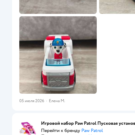
05 июля 2026
·
Елена М.
Игровой набор Paw Patrol Пусковая устано
Перейти к бренду
Paw Patrol