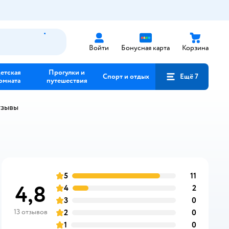
Войти
Бонусная карта
Корзина
етская
Прогулки и
Спорт и отдых
Ещё 7
омната
путешествия
тзывы
5
11
отзывов
оценка
4,8
4
2
отзывов
оценка
3
0
отзывов
оценка
13 отзывов
2
0
отзывов
оценка
1
0
отзывов