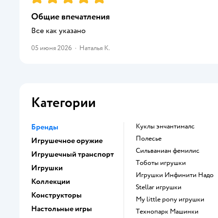
Общие впечатления
Все как указано
05 июня 2026
·
Наталья К.
Категории
Бренды
Куклы энчантималс
Полесье
Игрушечное оружие
Сильваниан фемилис
Игрушечный транспорт
Тоботы игрушки
Игрушки
Игрушки Инфинити Надо
Коллекции
Stellar игрушки
Конструкторы
my little pony игрушки
Настольные игры
Технопарк Машинки