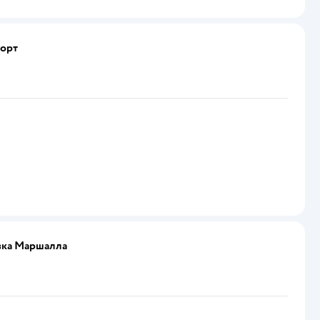
порт
овка Маршалла