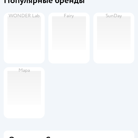
Популярные бренды
WONDER Lab
Fairy
SunDay
Мара