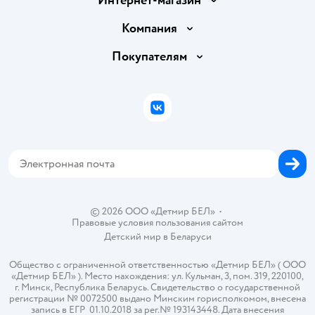
Интернет-магазин
Доставка и оплата
Компания
Обмен и возврат товара
Вакансии
Покупателям
Правила продажи
Подарочные карты
Политика конфиденциальности
Бонусные карты
Политика использования файлов cookie
ВКонтакте
Блог
Обратная связь
Магазины сети
Карта сайта
© 2026 ООО «Детмир БЕЛ»
•
Правовые условия пользования сайтом
Детский мир в
Беларуси
Общество с ограниченной ответственностью «Детмир БЕЛ» ( ООО
«Детмир БЕЛ» ). Место нахождения: ул. Кульман, 3, пом. 319, 220100,
г. Минск, Республика Беларусь. Свидетельство о государственной
регистрации № 0072500 выдано Минским горисполкомом, внесена
запись в ЕГР 01.10.2018 за рег.№ 193143448. Дата внесения