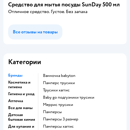
Средство для мытья посуды SunDay 500 мл
Отличное средство. Густое. Без запаха
Все отзывы на товары
Категории
Бренды
ванночка babyton
Косметика и
памперс трусики
гигиена
трусики хаггис
Гигиена и уход
baby go подгузники трусики
Аптечка
меррис трусики
Все для мамы
памперсы
Детская
памперсы 3 размер
бытовая химия
Для купания и
памперсы хаггис