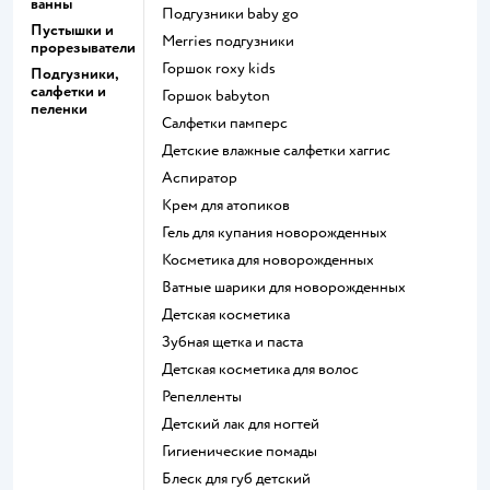
ванны
подгузники baby go
Пустышки и
merries подгузники
прорезыватели
горшок roxy kids
Подгузники,
салфетки и
горшок babyton
пеленки
салфетки памперс
детские влажные салфетки хаггис
аспиратор
крем для атопиков
гель для купания новорожденных
косметика для новорожденных
ватные шарики для новорожденных
детская косметика
зубная щетка и паста
детская косметика для волос
репелленты
детский лак для ногтей
гигиенические помады
блеск для губ детский