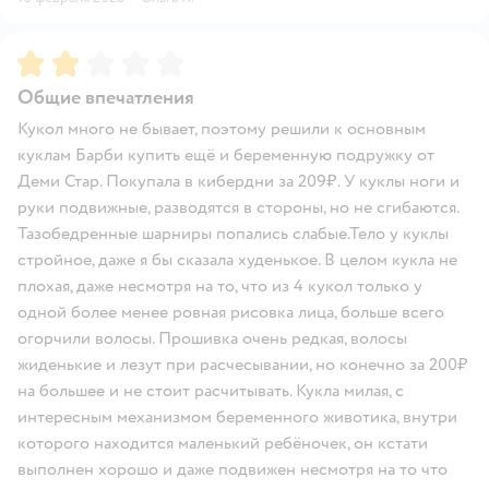
Рейтинг:
2
Общие впечатления
Кукол много не бывает, поэтому решили к основным
куклам Барби купить ещё и беременную подружку от
Деми Стар. Покупала в кибердни за 209₽. У куклы ноги и
руки подвижные, разводятся в стороны, но не сгибаются.
Тазобедренные шарниры попались слабые.Тело у куклы
стройное, даже я бы сказала худенькое. В целом кукла не
плохая, даже несмотря на то, что из 4 кукол только у
одной более менее ровная рисовка лица, больше всего
огорчили волосы. Прошивка очень редкая, волосы
жиденькие и лезут при расчесывании, но конечно за 200₽
на большее и не стоит расчитывать. Кукла милая, с
интересным механизмом беременного животика, внутри
которого находится маленький ребёночек, он кстати
выполнен хорошо и даже подвижен несмотря на то что