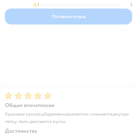
1
1
Оставить отзыв
Рейтинг:
5
Общие впечатления
Красивая куколка,беременная,животик снимается,внутри
ляля,у ляли двигаются ручки
Достоинства