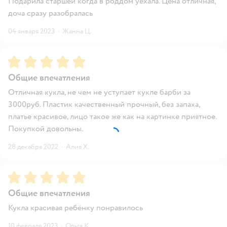
Подарила старшей когда в роддом уехала. Цена отличная,
доча сразу разобралась
04 января 2023
·
Жанна Ц.
Рейтинг:
5
Общие впечатления
Отличная кукла, не чем не уступает кукле барби за
3000руб. Пластик качественный прочный, без запаха,
платье красивое, лицо такое же как на картинке приятное.
Покупкой довольны.
28 декабря 2022
·
Алия Х.
Рейтинг:
5
Общие впечатления
Кукла красивая ребёнку понравилось
10 февраля 2023
·
Ольга К.