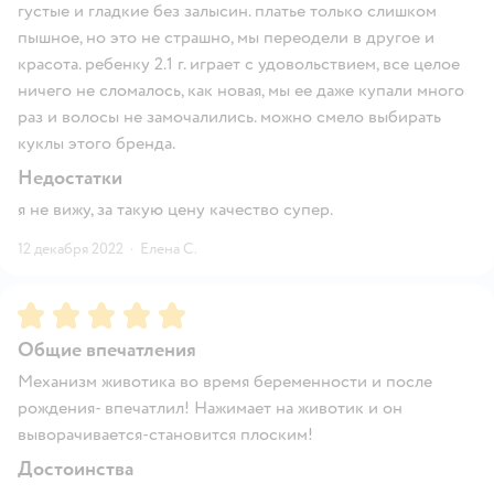
густые и гладкие без залысин. платье только слишком
пышное, но это не страшно, мы переодели в другое и
красота. ребенку 2.1 г. играет с удовольствием, все целое
ничего не сломалось, как новая, мы ее даже купали много
раз и волосы не замочалились. можно смело выбирать
куклы этого бренда.
Недостатки
я не вижу, за такую цену качество супер.
12 декабря 2022
·
Елена С.
Рейтинг:
5
Общие впечатления
Механизм животика во время беременности и после
рождения- впечатлил! Нажимает на животик и он
выворачивается-становится плоским!
Достоинства