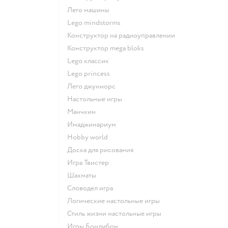
Лего машины
Lego mindstorms
Конструктор на радиоуправлении
Конструктор mega bloks
Lego классик
Lego princess
Лего джуниорс
Настольные игры
Манчкин
Имаджинариум
Hobby world
Доска для рисования
Игра Твистер
Шахматы
Словодел игра
Логические настольные игры
Стиль жизни настольные игры
Игры Бондибон