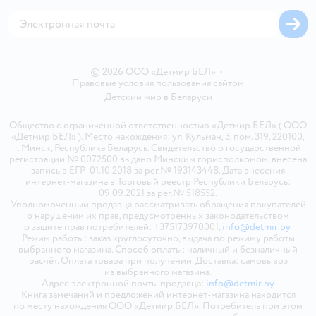
Магазины сети
Карта сайта
© 2026 ООО «Детмир БЕЛ»
•
Правовые условия пользования сайтом
Детский мир в
Беларуси
Общество с ограниченной ответственностью «Детмир БЕЛ» ( ООО
«Детмир БЕЛ» ). Место нахождения: ул. Кульман, 3, пом. 319, 220100,
г. Минск, Республика Беларусь. Свидетельство о государственной
регистрации № 0072500 выдано Минским горисполкомом, внесена
запись в ЕГР 01.10.2018 за рег.№ 193143448. Дата внесения
интернет-магазина в Торговый реестр Республики Беларусь:
09.09.2021 за рег.№ 518552.
Уполномоченный продавца рассматривать обращения покупателей
о нарушении их прав, предусмотренных законодательством
о защите прав потребителей: +375173970001,
info@detmir.by
.
Режим работы: заказ круглосуточно, выдача по режиму работы
выбранного магазина. Способ оплаты: наличный и безналичный
расчёт. Оплата товара при получении. Доставка: самовывоз
из выбранного магазина.
Адрес электронной почты продавца:
info@detmir.by
Книга замечаний и предложений интернет-магазина находится
по месту нахождения ООО «Детмир БЕЛ». Потребитель при этом