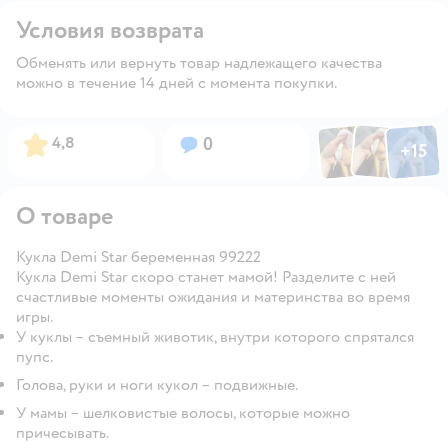
Условия возврата
Обменять или вернуть товар надлежащего качества
можно в течение 14 дней с момента покупки.
Фото по
Фото пользовател
Фото пользо
Рейтинг:
Вопросов:
4,8
0
+
15
Открыть га
О товаре
Кукла Demi Star беременная 99222
Кукла Demi Star скоро станет мамой! Разделите с ней
счастливые моменты ожидания и материнства во время
игры.
У куклы – съемный животик, внутри которого спрятался
пупс.
Голова, руки и ноги кукол – подвижные.
У мамы – шелковистые волосы, которые можно
причесывать.