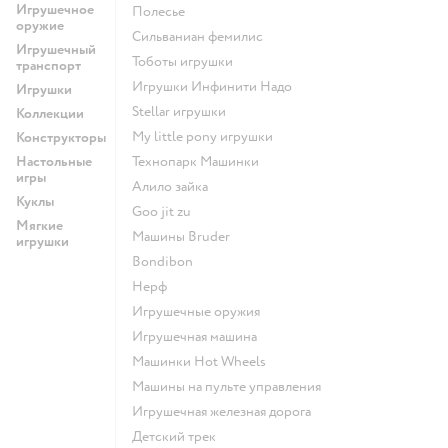
Игрушечное
Полесье
оружие
Сильваниан фемилис
Игрушечный
Тоботы игрушки
транспорт
Игрушки Инфинити Надо
Игрушки
Stellar игрушки
Коллекции
my little pony игрушки
Конструкторы
Настольные
Технопарк Машинки
игры
Алило зайка
Куклы
Goo jit zu
Мягкие
Машины Bruder
игрушки
Bondibon
Нерф
Игрушечные оружия
Игрушечная машина
Машинки Hot Wheels
Машины на пульте управления
Игрушечная железная дорога
Детский трек