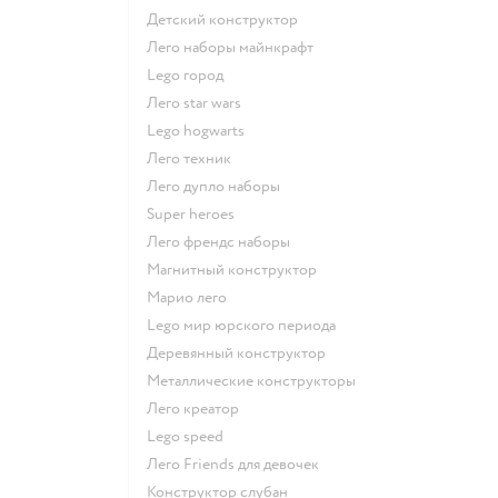
Детский конструктор
Лего наборы майнкрафт
Lego город
Лего star wars
Lego hogwarts
Лего техник
Лего дупло наборы
Super heroes
Лего френдс наборы
Магнитный конструктор
Марио лего
Lego мир юрского периода
Деревянный конструктор
Металлические конструкторы
Лего креатор
Lego speed
Лего Friends для девочек
Конструктор слубан