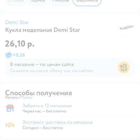
Demi Star
Кукла модельная Demi Star
De
26,10 р.
+
0,26
В магазине — по ценам сайта
Скажите на кассе «Хочу как на сайте»
В магазине — по ценам сайта
Способы получения
Регион:
Минск
Выбор адреса доставки.
Забрать в 12 магазинах
Забрать в магазине
Через час — бесплатно
Экспресс-доставка из магазина
Экспресс-доставка из магазина
Сегодня
—
бесплатно