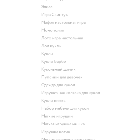
Элиас
Игра Свинтус
Мафия настольная игра
Монополия
Лото игра настольная
Лол куклы
Куклы
Куклы Барби
Кукольный домик
Пупсики для девочек
Одежда для кукол
Игрушечная коляска для кукол
Куклы винкс
Набор мебели для кукол
Мягкие игрушки
Мягкая игрушка мишка
Игрушка котик
Мягкие игрушки антистресс