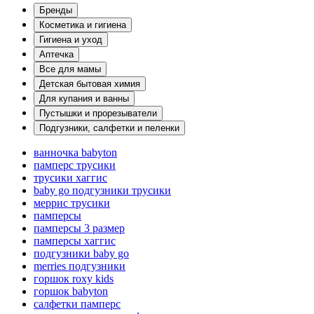
Бренды
Косметика и гигиена
Гигиена и уход
Аптечка
Все для мамы
Детская бытовая химия
Для купания и ванны
Пустышки и прорезыватели
Подгузники, салфетки и пеленки
ванночка babyton
памперс трусики
трусики хаггис
baby go подгузники трусики
меррис трусики
памперсы
памперсы 3 размер
памперсы хаггис
подгузники baby go
merries подгузники
горшок roxy kids
горшок babyton
салфетки памперс