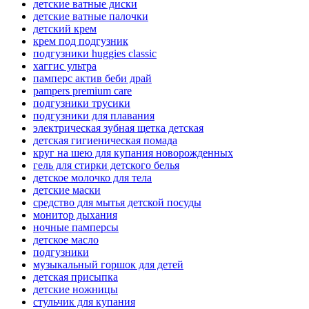
детские ватные диски
детские ватные палочки
детский крем
крем под подгузник
подгузники huggies classic
хаггис ультра
памперс актив беби драй
pampers premium care
подгузники трусики
подгузники для плавания
электрическая зубная щетка детская
детская гигиеническая помада
круг на шею для купания новорожденных
гель для стирки детского белья
детское молочко для тела
детские маски
средство для мытья детской посуды
монитор дыхания
ночные памперсы
детское масло
подгузники
музыкальный горшок для детей
детская присыпка
детские ножницы
стульчик для купания