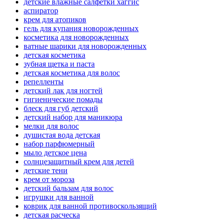
детские влажные салфетки хаггис
аспиратор
крем для атопиков
гель для купания новорожденных
косметика для новорожденных
ватные шарики для новорожденных
детская косметика
зубная щетка и паста
детская косметика для волос
репелленты
детский лак для ногтей
гигиенические помады
блеск для губ детский
детский набор для маникюра
мелки для волос
душистая вода детская
набор парфюмерный
мыло детское цена
солнцезащитный крем для детей
детские тени
крем от мороза
детский бальзам для волос
игрушки для ванной
коврик для ванной противоскользящий
детская расческа