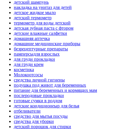
детский шампунь
накладка на унитаз для детей
детское жидкое мыло
детский термометр
термометр для воды детский
детская зубная паста с фтором
детские влажные салфетки
домашняя аптечка
домашние медицинские приборы
безрецептурные препараты
памперсыдля взрослых
для груди прокладки
для груди крем
косметика
Молокоотсосы
средства личной гигиены
подушка под живот для беременных
питание для беременных и кормящих мам
послеродовые прокладки
готовые сумки в роддом
детские кондиционеыр для белья
отбеливатели
средство для мытья посуды
средства для уборки
детский порошок для стирки