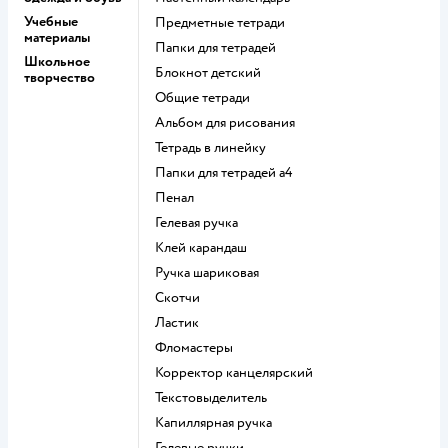
Учебные
Предметные тетради
материалы
Папки для тетрадей
Школьное
Блокнот детский
творчество
Общие тетради
Альбом для рисования
Тетрадь в линейку
Папки для тетрадей а4
Пенал
Гелевая ручка
Клей карандаш
Ручка шариковая
Скотчи
Ластик
Фломастеры
Корректор канцелярский
Текстовыделитель
Капиллярная ручка
Гелевые ручки