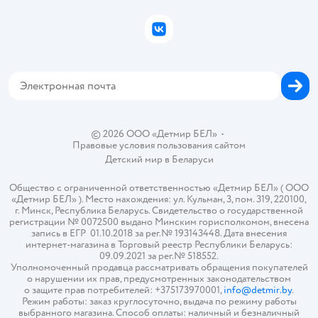
Подарочные карты
Политика конфиденциальности
Бонусные карты
Политика использования файлов cookie
ВКонтакте
Блог
Обратная связь
Магазины сети
Карта сайта
© 2026 ООО «Детмир БЕЛ»
•
Правовые условия пользования сайтом
Детский мир в
Беларуси
Общество с ограниченной ответственностью «Детмир БЕЛ» ( ООО
«Детмир БЕЛ» ). Место нахождения: ул. Кульман, 3, пом. 319, 220100,
г. Минск, Республика Беларусь. Свидетельство о государственной
регистрации № 0072500 выдано Минским горисполкомом, внесена
запись в ЕГР 01.10.2018 за рег.№ 193143448. Дата внесения
интернет-магазина в Торговый реестр Республики Беларусь:
09.09.2021 за рег.№ 518552.
Уполномоченный продавца рассматривать обращения покупателей
о нарушении их прав, предусмотренных законодательством
о защите прав потребителей: +375173970001,
info@detmir.by
.
Режим работы: заказ круглосуточно, выдача по режиму работы
выбранного магазина. Способ оплаты: наличный и безналичный