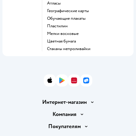
Атласы
Географические карты
Обучающие плакаты
Пластилин
Мелки восковые
Цветная бумага
Стаканы непроливайки
App Store
Google Play
AppGallery
RuStore
Интернет-магазин
Доставка и оплата
Компания
Обмен и возврат товара
Вакансии
Покупателям
Правила продажи