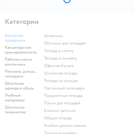
Категории
Бумажная
Дневники
продукция
Обложки для тетрадей
Канцелярские
Тетрадь в клетку
принадлежности
Тетрадь в линейку
Рабочее место
школьника
Офисная бумага
Рюкзаки, ранцы,
Школьная тетрадь
чемоданы
Тетрадь на кольцах
Школьная
одежда и обувь
Настенный календарь
Учебные
Предметные тетради
материалы
Папки для тетрадей
Школьное
Блокнот детский
творчество
Общие тетради
Альбом для рисования
Тетрадь в линейку