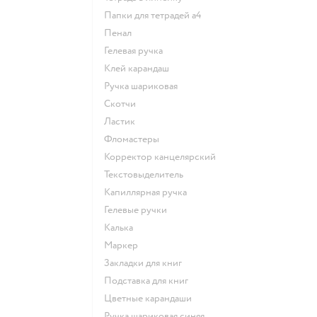
Папки для тетрадей а4
Пенал
Гелевая ручка
Клей карандаш
Ручка шариковая
Скотчи
Ластик
Фломастеры
Корректор канцелярский
Текстовыделитель
Капиллярная ручка
Гелевые ручки
Калька
Маркер
Закладки для книг
Подставка для книг
Цветные карандаши
Ручка шариковая синяя