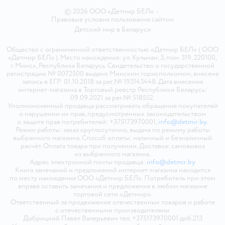
© 2026 ООО «Детмир БЕЛ»
•
Правовые условия пользования сайтом
Детский мир в
Беларуси
Общество с ограниченной ответственностью «Детмир БЕЛ» ( ООО
«Детмир БЕЛ» ). Место нахождения: ул. Кульман, 3, пом. 319, 220100,
г. Минск, Республика Беларусь. Свидетельство о государственной
регистрации № 0072500 выдано Минским горисполкомом, внесена
запись в ЕГР 01.10.2018 за рег.№ 193143448. Дата внесения
интернет-магазина в Торговый реестр Республики Беларусь:
09.09.2021 за рег.№ 518552.
Уполномоченный продавца рассматривать обращения покупателей
о нарушении их прав, предусмотренных законодательством
о защите прав потребителей: +375173970001,
info@detmir.by
.
Режим работы: заказ круглосуточно, выдача по режиму работы
выбранного магазина. Способ оплаты: наличный и безналичный
расчёт. Оплата товара при получении. Доставка: самовывоз
из выбранного магазина.
Адрес электронной почты продавца:
info@detmir.by
Книга замечаний и предложений интернет-магазина находится
по месту нахождения ООО «Детмир БЕЛ». Потребитель при этом
вправе оставить замечания и предложения в любом магазине
торговой сети «Детмир».
Ответственный за продвижение отечественных товаров и работе
с отечественными производителями
Добрицкий Павел Валерьевич тел. +375173970001 доб.213