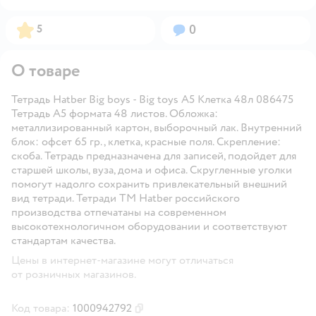
Рейтинг:
Вопросов:
5
0
О товаре
Тетрадь Hatber Big boys - Big toys А5 Клетка 48л 086475
Тетрадь А5 формата 48 листов. Обложка:
металлизированный картон, выборочный лак. Внутренний
блок: офсет 65 гр., клетка, красные поля. Скрепление:
скоба. Тетрадь предназначена для записей, подойдет для
старшей школы, вуза, дома и офиса. Скругленные уголки
помогут надолго сохранить привлекательный внешний
вид тетради. Тетради ТМ Hatber российского
производства отпечатаны на современном
высокотехнологичном оборудовании и соответствуют
стандартам качества.
Цены в интернет-магазине могут отличаться
от розничных магазинов.
Код товара:
1000942792
Скопировать код товара