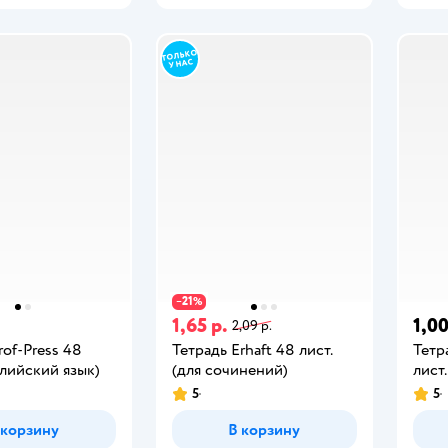
21
−
%
1,65 р.
1,00
2,09 р.
rof-Press 48
Тетрадь Erhaft 48 лист.
Тет
глийский язык)
(для сочинений)
лист
5
5
 корзину
В корзину