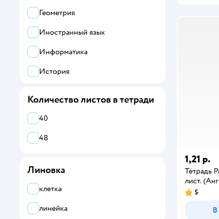
Геометрия
Иностранный язык
Информатика
История
Литература
Количество листов в тетради
ОБЖ
40
Обществознание
48
Русский язык
1,21 р.
Линовка
Физика
Тетрадь P
лист. (Ан
Химия
клетка
5
для сочинений
линейка
В