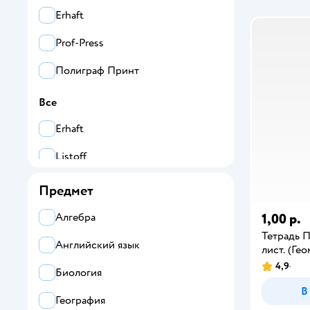
Erhaft
Prof-Press
Полиграф Принт
Все
Erhaft
Listoff
Prof-Press
Предмет
ПАНДАРОГ
1,00 р.
Алгебра
Тетрадь
Полиграф Принт
Английский язык
лист. (Ге
4,9
Биология
В
География