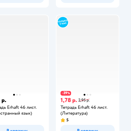
39
−
%
 р.
1,78 р.
2,95 р.
дь Erhaft 46 лист.
Тетрадь Erhaft 46 лист.
странный язык)
(Литература)
5
В корзину
В корзину