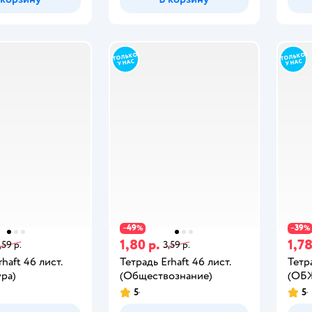
49
39
−
%
−
%
1,80 р.
1,78
,59 р.
3,59 р.
haft 46 лист.
Тетрадь Erhaft 46 лист.
Тетра
ра)
(Обществознание)
(ОБ
5
5