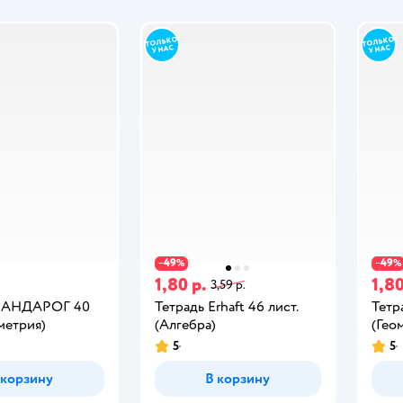
49
49
−
%
−
%
1,80 р.
1,80
3,59 р.
 ПАНДАРОГ 40
Тетрадь Erhaft 46 лист.
Тетра
ометрия)
(Алгебра)
(Гео
5
5
 корзину
В корзину