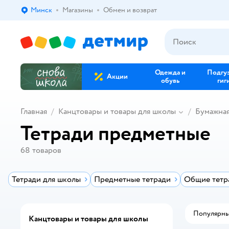
Минск
Магазины
Обмен и возврат
Выбор адреса доставки.
Одежда и
Подгу
Акции
обувь
гиг
Главная
Канцтовары и товары для школы
Бумажна
Тетради предметные
68
товаров
Тетради для школы
Предметные тетради
Общие тетр
Популярн
Канцтовары и товары для школы