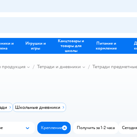
Канцтовары и
зники и
Игрушки и
Питание и
Д
товары для
иена
игры
кормление
к
школы
я продукция
Тетради и дневники
Тетради предметны
ади
Школьные дневники
ые
Крепление
Получить за 1-2 часа
Сегодня
Популярные
Закрыть