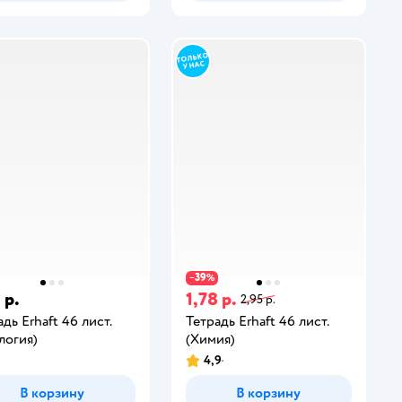
39
−
%
 р.
1,78 р.
2,95 р.
дь Erhaft 46 лист.
Тетрадь Erhaft 46 лист.
логия)
(Химия)
4,9
В корзину
В корзину