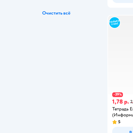
Очистить всё
39
−
%
1,78 р.
2
Тетрадь Er
(Информа
5
В