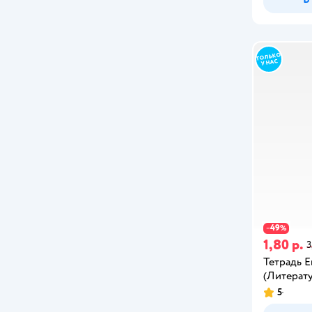
49
−
%
1,80 р.
3
Тетрадь Er
(Литерату
5