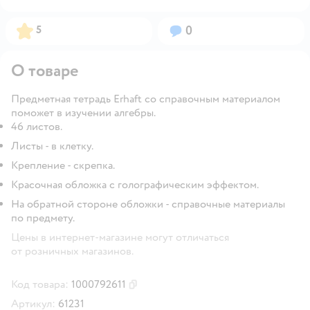
Рейтинг:
Вопросов:
5
0
О товаре
Предметная тетрадь Erhaft со справочным материалом
поможет в изучении алгебры.
46 листов.
Листы - в клетку.
Крепление - скрепка.
Красочная обложка с голографическим эффектом.
На обратной стороне обложки - справочные материалы
по предмету.
Цены в интернет-магазине могут отличаться
от розничных магазинов.
Код товара:
1000792611
Скопировать код товара
Артикул:
61231