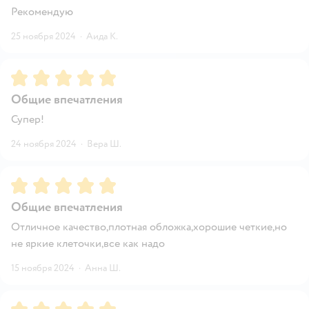
Рекомендую
25 ноября 2024
·
Аида К.
Рейтинг:
5
Общие впечатления
Супер!
24 ноября 2024
·
Вера Ш.
Рейтинг:
5
Общие впечатления
Отличное качество,плотная обложка,хорошие четкие,но
не яркие клеточки,все как надо
15 ноября 2024
·
Анна Ш.
Рейтинг:
5