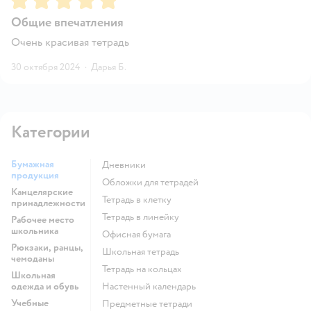
Общие впечатления
Очень красивая тетрадь
30 октября 2024
·
Дарья Б.
Категории
Бумажная
Дневники
продукция
Обложки для тетрадей
Канцелярские
Тетрадь в клетку
принадлежности
Тетрадь в линейку
Рабочее место
школьника
Офисная бумага
Рюкзаки, ранцы,
Школьная тетрадь
чемоданы
Тетрадь на кольцах
Школьная
одежда и обувь
Настенный календарь
Учебные
Предметные тетради