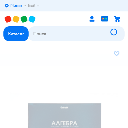
Минск
Ещё
Выбор адреса доставки.
Каталог
В избр