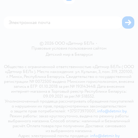
ВКонтакте
Блог
Обратная связь
Магазины сети
Карта сайта
© 2026 ООО «Детмир БЕЛ»
•
Правовые условия пользования сайтом
Детский мир в
Беларуси
Общество с ограниченной ответственностью «Детмир БЕЛ» ( ООО
«Детмир БЕЛ» ). Место нахождения: ул. Кульман, 3, пом. 319, 220100,
г. Минск, Республика Беларусь. Свидетельство о государственной
регистрации № 0072500 выдано Минским горисполкомом, внесена
запись в ЕГР 01.10.2018 за рег.№ 193143448. Дата внесения
интернет-магазина в Торговый реестр Республики Беларусь:
09.09.2021 за рег.№ 518552.
Уполномоченный продавца рассматривать обращения покупателей
о нарушении их прав, предусмотренных законодательством
о защите прав потребителей: +375173970001,
info@detmir.by
.
Режим работы: заказ круглосуточно, выдача по режиму работы
выбранного магазина. Способ оплаты: наличный и безналичный
расчёт. Оплата товара при получении. Доставка: самовывоз
из выбранного магазина.
Адрес электронной почты продавца:
info@detmir.by