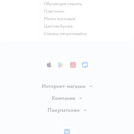
Обучающие плакаты
Пластилин
Мелки восковые
Цветная бумага
Стаканы непроливайки
App Store
Google Play
AppGallery
RuStore
Интернет-магазин
Доставка и оплата
Компания
Обмен и возврат товара
Вакансии
Покупателям
Правила продажи
Подарочные карты
Политика конфиденциальности
Бонусные карты
Политика использования файлов cookie