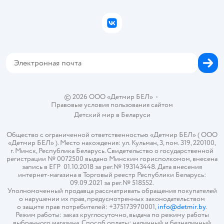
Подарочные карты
Политика конфиденциальности
Бонусные карты
Политика использования файлов cookie
ВКонтакте
Блог
Обратная связь
Магазины сети
Карта сайта
© 2026 ООО «Детмир БЕЛ»
•
Правовые условия пользования сайтом
Детский мир в
Беларуси
Общество с ограниченной ответственностью «Детмир БЕЛ» ( ООО
«Детмир БЕЛ» ). Место нахождения: ул. Кульман, 3, пом. 319, 220100,
г. Минск, Республика Беларусь. Свидетельство о государственной
регистрации № 0072500 выдано Минским горисполкомом, внесена
запись в ЕГР 01.10.2018 за рег.№ 193143448. Дата внесения
интернет-магазина в Торговый реестр Республики Беларусь:
09.09.2021 за рег.№ 518552.
Уполномоченный продавца рассматривать обращения покупателей
о нарушении их прав, предусмотренных законодательством
о защите прав потребителей: +375173970001,
info@detmir.by
.
Режим работы: заказ круглосуточно, выдача по режиму работы
выбранного магазина. Способ оплаты: наличный и безналичный