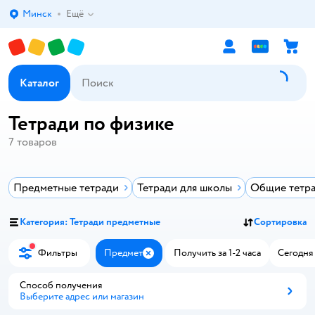
Минск
Ещё
Выбор адреса доставки.
Каталог
Тетради по физике
7
товаров
Предметные тетради
Тетради для школы
Общие тетр
Категория: Тетради предметные
Сортировка
Фильтры
Предмет
Получить за 1-2 часа
Сегодня 
Закрыть
Способ получения
Выберите адрес или магазин
Способ получения