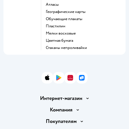
Атласы
Географические карты
Обучающие плакаты
Пластилин
Мелки восковые
Цветная бумага
Стаканы непроливайки
App Store
Google Play
AppGallery
RuStore
Интернет-магазин
Доставка и оплата
Компания
Обмен и возврат товара
Вакансии
Покупателям
Правила продажи