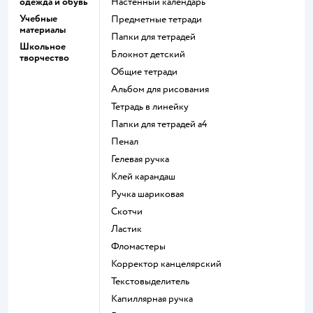
одежда и обувь
Настенный календарь
Учебные
Предметные тетради
материалы
Папки для тетрадей
Школьное
Блокнот детский
творчество
Общие тетради
Альбом для рисования
Тетрадь в линейку
Папки для тетрадей а4
Пенал
Гелевая ручка
Клей карандаш
Ручка шариковая
Скотчи
Ластик
Фломастеры
Корректор канцелярский
Текстовыделитель
Капиллярная ручка