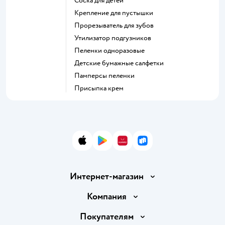
соска для детей
крепление для пустышки
прорезыватель для зубов
утилизатор подгузников
пеленки одноразовые
детские бумажные салфетки
памперсы пеленки
присыпка крем
App Store
Google Play
AppGallery
RuStore
Интернет-магазин
Доставка и оплата
Компания
Обмен и возврат товара
Вакансии
Покупателям
Правила продажи