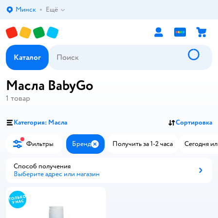
Минск
Ещё
Выбор адреса доставки.
Каталог
Масла BabyGo
1
товар
Категория: Масла
Сортировка
Фильтры
Бренд
Получить за 1-2 часа
Сегодня ил
Закрыть
Способ получения
Выберите адрес или магазин
Способ получения