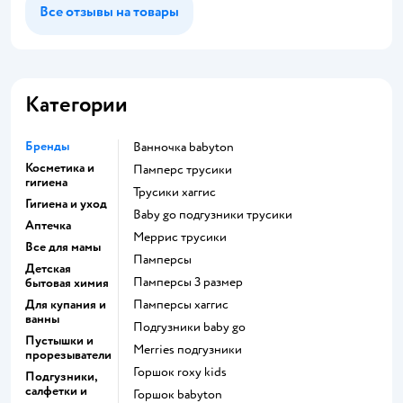
Все отзывы на товары
Категории
Бренды
ванночка babyton
Косметика и
памперс трусики
гигиена
трусики хаггис
Гигиена и уход
baby go подгузники трусики
Аптечка
меррис трусики
Все для мамы
памперсы
Детская
памперсы 3 размер
бытовая химия
Для купания и
памперсы хаггис
ванны
подгузники baby go
Пустышки и
merries подгузники
прорезыватели
горшок roxy kids
Подгузники,
салфетки и
горшок babyton