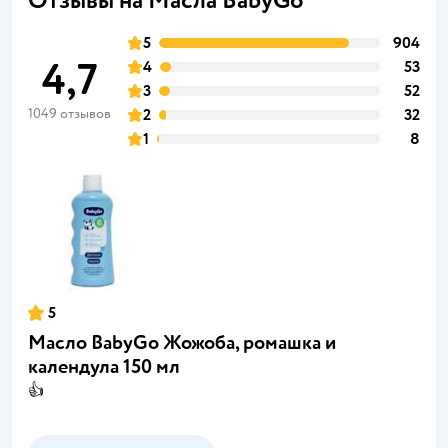
Отзывы на Масла BabyGo
5
904
4,7
4
53
3
52
1049 отзывов
2
32
1
8
5
Масло BabyGo Жожоба, ромашка и
календула 150 мл
👍