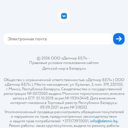
Подарочные карты
Политика конфиденциальности
Бонусные карты
Политика использования файлов cookie
ВКонтакте
Блог
Обратная связь
Магазины сети
Карта сайта
© 2026 ООО «Детмир БЕЛ»
•
Правовые условия пользования сайтом
Детский мир в
Беларуси
Общество с ограниченной ответственностью «Детмир БЕЛ» ( ООО
«Детмир БЕЛ» ). Место нахождения: ул. Кульман, 3, пом. 319, 220100,
г. Минск, Республика Беларусь. Свидетельство о государственной
регистрации № 0072500 выдано Минским горисполкомом, внесена
запись в ЕГР 01.10.2018 за рег.№ 193143448. Дата внесения
интернет-магазина в Торговый реестр Республики Беларусь:
09.09.2021 за рег.№ 518552.
Уполномоченный продавца рассматривать обращения покупателей
о нарушении их прав, предусмотренных законодательством
о защите прав потребителей: +375173970001,
info@detmir.by
.
Режим работы: заказ круглосуточно, выдача по режиму работы