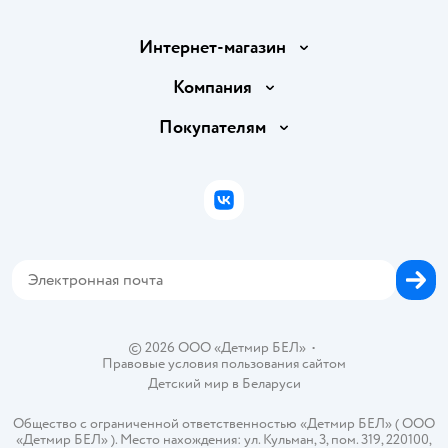
Интернет-магазин
Доставка и оплата
Компания
Обмен и возврат товара
Вакансии
Покупателям
Правила продажи
Подарочные карты
Политика конфиденциальности
Бонусные карты
Политика использования файлов cookie
ВКонтакте
Блог
Обратная связь
Магазины сети
Карта сайта
© 2026 ООО «Детмир БЕЛ»
•
Правовые условия пользования сайтом
Детский мир в
Беларуси
Общество с ограниченной ответственностью «Детмир БЕЛ» ( ООО
«Детмир БЕЛ» ). Место нахождения: ул. Кульман, 3, пом. 319, 220100,