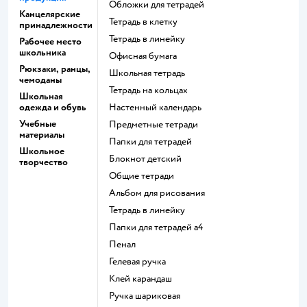
Обложки для тетрадей
Канцелярские
Тетрадь в клетку
принадлежности
Тетрадь в линейку
Рабочее место
школьника
Офисная бумага
Рюкзаки, ранцы,
Школьная тетрадь
чемоданы
Тетрадь на кольцах
Школьная
одежда и обувь
Настенный календарь
Учебные
Предметные тетради
материалы
Папки для тетрадей
Школьное
Блокнот детский
творчество
Общие тетради
Альбом для рисования
Тетрадь в линейку
Папки для тетрадей а4
Пенал
Гелевая ручка
Клей карандаш
Ручка шариковая