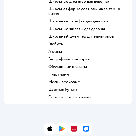
Школьные джемпер для девочки
Школьная форма для мальчиков темно
синяя
Школьный сарафан для девочки
Школьные жилеты для девочки
Школьный джемпер для мальчиков
Глобусы
Атласы
Географические карты
Обучающие плакаты
Пластилин
Мелки восковые
Цветная бумага
Стаканы непроливайки
App Store
Google Play
AppGallery
RuStore