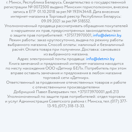
г. Минск, Республика Беларусь. Свидетельство о государственной
регистрации № 0072500 выдано Минским горисполкомом, внесена
запись в ЕГР 01.10.2018 за рег.№ 193143448. Дата внесения
интернет-магазина в Торговый реестр Республики Беларусь:
09.09.2021 за рег.№ 518552.
Уполномоченный продавца рассматривать обращения покупателей
о нарушении их прав, предусмотренных законодательством
о защите прав потребителей: +375173970001,
info@detmir.by
.
Режим работы: заказ круглосуточно, выдача по режиму работы
выбранного магазина. Способ оплаты: наличный и безналичный
расчёт. Оплата товара при получении. Доставка: самовывоз
из выбранного магазина.
Адрес электронной почты продавца:
info@detmir.by
Книга замечаний и предложений интернет-магазина находится
по месту нахождения ООО «Детмир БЕЛ». Потребитель при этом
вправе оставить замечания и предложения в любом магазине
торговой сети «Детмир».
Ответственный за продвижение отечественных товаров и работе
с отечественными производителями
Добрицкий Павел Валерьевич тел. +375173970001 доб.213
Уполномоченный по защите прав потребителей: отдел торговли
и услуг Администрация Советского района г. Минска, тел. (017) 377-
13-93, (017) 318-13-33.