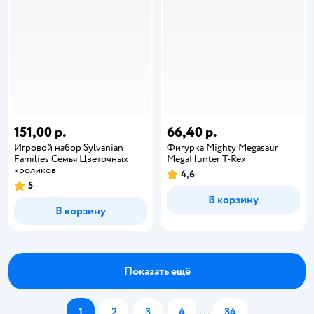
151,00 р.
66,40 р.
Игровой набор Sylvanian
Фигурка Mighty Megasaur
Families Семья Цветочных
MegaHunter T-Rex
кроликов
4,6
5
В корзину
В корзину
Показать ещё
1
2
3
4
...
34