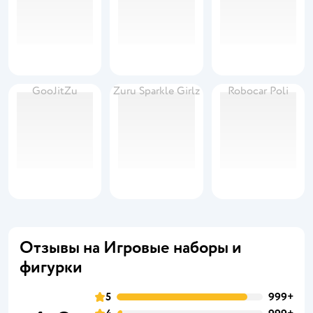
GooJitZu
Zuru Sparkle Girlz
Robocar Poli
Отзывы на Игровые наборы и
фигурки
5
999+