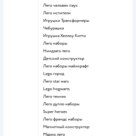
Лего человек паук
Лего мстители
Игрушки Трансформеры
Чебурашка
Игрушка Хеллоу Китти
Лего наборы
Ниндзяго лего
Детский конструктор
Лего наборы майнкрафт
Lego город
Лего star wars
Lego hogwarts
Лего техник
Лего дупло наборы
Super heroes
Лего френдс наборы
Магнитный конструктор
Марио лего