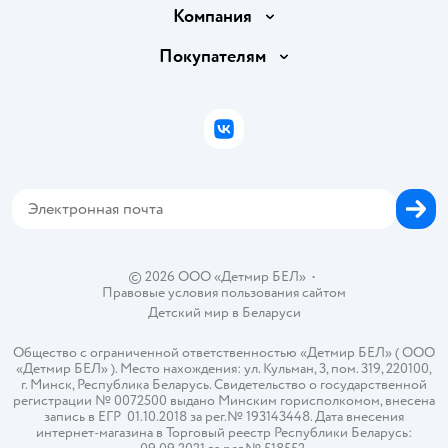
Доставка и оплата
Компания
Обмен и возврат товара
Вакансии
Покупателям
Правила продажи
Подарочные карты
Политика конфиденциальности
Бонусные карты
Политика использования файлов cookie
ВКонтакте
Блог
Обратная связь
Магазины сети
Карта сайта
© 2026 ООО «Детмир БЕЛ»
•
Правовые условия пользования сайтом
Детский мир в
Беларуси
Общество с ограниченной ответственностью «Детмир БЕЛ» ( ООО
«Детмир БЕЛ» ). Место нахождения: ул. Кульман, 3, пом. 319, 220100,
г. Минск, Республика Беларусь. Свидетельство о государственной
регистрации № 0072500 выдано Минским горисполкомом, внесена
запись в ЕГР 01.10.2018 за рег.№ 193143448. Дата внесения
интернет-магазина в Торговый реестр Республики Беларусь: