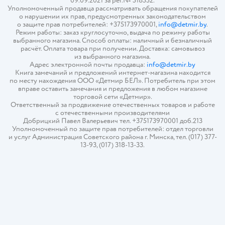
09.09.2021 за рег.№ 518552.
Уполномоченный продавца рассматривать обращения покупателей
о нарушении их прав, предусмотренных законодательством
о защите прав потребителей: +375173970001,
info@detmir.by
.
Режим работы: заказ круглосуточно, выдача по режиму работы
выбранного магазина. Способ оплаты: наличный и безналичный
расчёт. Оплата товара при получении. Доставка: самовывоз
из выбранного магазина.
Адрес электронной почты продавца:
info@detmir.by
Книга замечаний и предложений интернет-магазина находится
по месту нахождения ООО «Детмир БЕЛ». Потребитель при этом
вправе оставить замечания и предложения в любом магазине
торговой сети «Детмир».
Ответственный за продвижение отечественных товаров и работе
с отечественными производителями
Добрицкий Павел Валерьевич тел. +375173970001 доб.213
Уполномоченный по защите прав потребителей: отдел торговли
и услуг Администрация Советского района г. Минска, тел. (017) 377-
13-93, (017) 318-13-33.