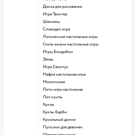
Доска для рисования
Игра Твистер
Шахматы
Словодел игра
Логические настольные игры
Стиль жизни настольные игры
Игры Бондибон
Элиас
Игра Свинтус
Мафия настольная игра
Монополия
Лото игра настольная
Лол куклы
Куклы
Куклы Барби
Кукольный домик
Пупсики для девочек
Одежда для кукол