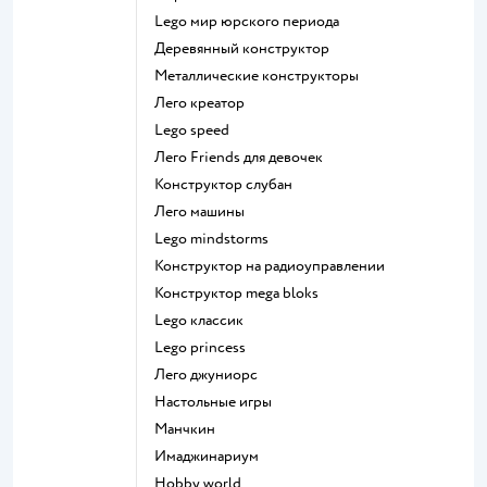
Lego мир юрского периода
Деревянный конструктор
Металлические конструкторы
Лего креатор
Lego speed
Лего Friends для девочек
Конструктор слубан
Лего машины
Lego mindstorms
Конструктор на радиоуправлении
Конструктор mega bloks
Lego классик
Lego princess
Лего джуниорс
Настольные игры
Манчкин
Имаджинариум
Hobby world