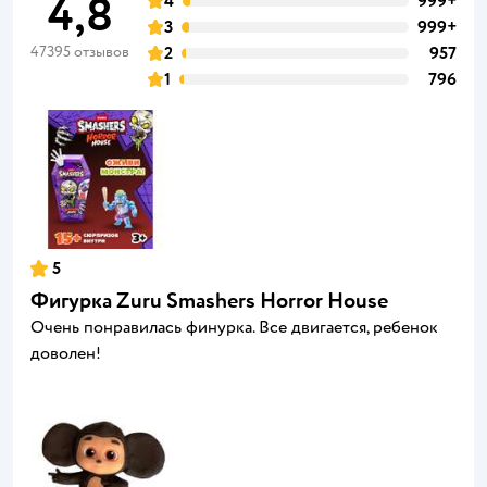
4,8
4
999+
3
999+
47395 отзывов
2
957
1
796
5
Фигурка Zuru Smashers Horror House
Очень понравилась финурка. Все двигается, ребенок
доволен!