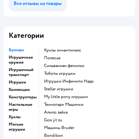
Все отзывы на товары
Категории
Бренды
Куклы энчантималс
Игрушечное
Полесье
оружие
Сильваниан фемилис
Игрушечный
Тоботы игрушки
транспорт
Игрушки Инфинити Надо
Игрушки
Stellar игрушки
Коллекции
my little pony игрушки
Конструкторы
Настольные
Технопарк Машинки
игры
Алило зайка
Куклы
Goo jit zu
Мягкие
Машины Bruder
игрушки
Bondibon