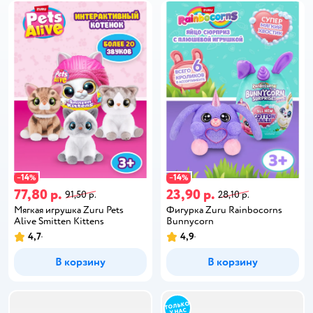
14
14
−
%
−
%
77,80 р.
23,90 р.
91,50 р.
28,10 р.
Мягкая игрушка Zuru Pets
Фигурка Zuru Rainbocorns
Alive Smitten Kittens
Bunnycorn
4,7
4,9
В корзину
В корзину