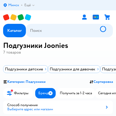
Минск
Ещё
Выбор адреса доставки.
Каталог
Подгузники Joonies
7
товаров
Подгузники детские
Подгузники для девочек
Подгуз
Категория: Подгузники
Сортировка
Фильтры
Бренд
Получить за 1-2 часа
Сегодня ил
Закрыть
Способ получения
Выберите адрес или магазин
Способ получения