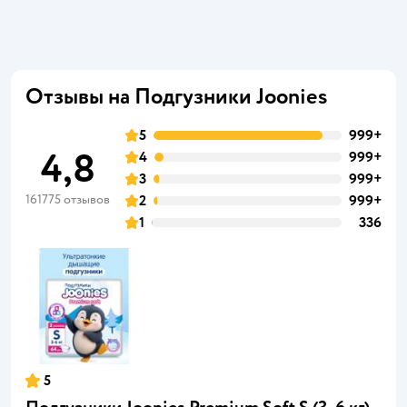
Отзывы на Подгузники Joonies
5
999+
4,8
4
999+
3
999+
161775 отзывов
2
999+
1
336
5