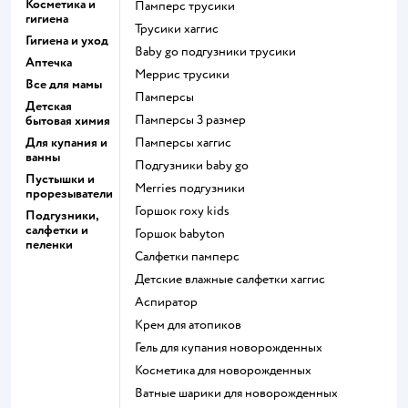
Косметика и
памперс трусики
гигиена
трусики хаггис
Гигиена и уход
baby go подгузники трусики
Аптечка
меррис трусики
Все для мамы
памперсы
Детская
памперсы 3 размер
бытовая химия
Для купания и
памперсы хаггис
ванны
подгузники baby go
Пустышки и
merries подгузники
прорезыватели
горшок roxy kids
Подгузники,
салфетки и
горшок babyton
пеленки
салфетки памперс
детские влажные салфетки хаггис
аспиратор
крем для атопиков
гель для купания новорожденных
косметика для новорожденных
ватные шарики для новорожденных