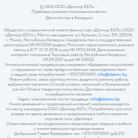
© 2026 ООО «Детмир БЕЛ»
•
Правовые условия пользования сайтом
Детский мир в
Беларуси
Общество с ограниченной ответственностью «Детмир БЕЛ» ( ООО
«Детмир БЕЛ» ). Место нахождения: ул. Кульман, 3, пом. 319, 220100,
г. Минск, Республика Беларусь. Свидетельство о государственной
регистрации № 0072500 выдано Минским горисполкомом, внесена
запись в ЕГР 01.10.2018 за рег.№ 193143448. Дата внесения
интернет-магазина в Торговый реестр Республики Беларусь:
09.09.2021 за рег.№ 518552.
Уполномоченный продавца рассматривать обращения покупателей
о нарушении их прав, предусмотренных законодательством
о защите прав потребителей: +375173970001,
info@detmir.by
.
Режим работы: заказ круглосуточно, выдача по режиму работы
выбранного магазина. Способ оплаты: наличный и безналичный
расчёт. Оплата товара при получении. Доставка: самовывоз
из выбранного магазина.
Адрес электронной почты продавца:
info@detmir.by
Книга замечаний и предложений интернет-магазина находится
по месту нахождения ООО «Детмир БЕЛ». Потребитель при этом
вправе оставить замечания и предложения в любом магазине
торговой сети «Детмир».
Ответственный за продвижение отечественных товаров и работе
с отечественными производителями
Добрицкий Павел Валерьевич тел. +375173970001 доб.213