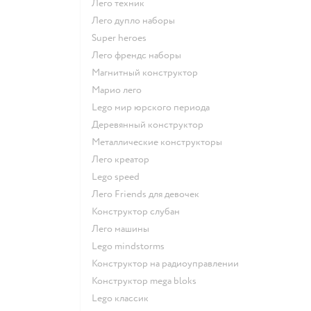
Лего техник
Лего дупло наборы
Super heroes
Лего френдс наборы
Магнитный конструктор
Марио лего
Lego мир юрского периода
Деревянный конструктор
Металлические конструкторы
Лего креатор
Lego speed
Лего Friends для девочек
Конструктор слубан
Лего машины
Lego mindstorms
Конструктор на радиоуправлении
Конструктор mega bloks
Lego классик