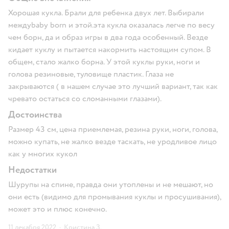
Хорошая кукла. Брали для ребенка двух лет. Выбирали
междуbaby born и этой.эта кукла оказалась легче по весу
чем борн, да и образ игры в два года особенный. Везде
кидает куклу и пытается накормить настоящим супом. В
общем, стало жалко борна. У этой куклы руки, ноги и
голова резиновые, туловище пластик. Глаза не
закрываются ( в нашем случае это лучший вариант, так как
чревато остаться со сломанными глазами).
Достоинства
Размер 43 см, цена приемлемая, резина руки, ноги, голова,
можно купать, не жалко везде таскать, не уродливое лицо
как у многих кукол
Недостатки
Шурупы на спине, правда они утоплены и не мешают, но
они есть (видимо для промывания куклы и просушивания),
может это и плюс конечно.
11 декабря 2022
·
Кристина З.