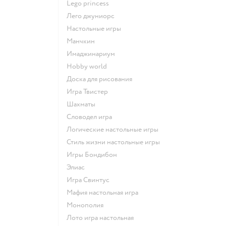
Lego princess
Лего джуниорс
Настольные игры
Манчкин
Имаджинариум
Hobby world
Доска для рисования
Игра Твистер
Шахматы
Словодел игра
Логические настольные игры
Стиль жизни настольные игры
Игры Бондибон
Элиас
Игра Свинтус
Мафия настольная игра
Монополия
Лото игра настольная