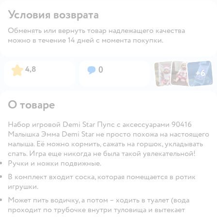
Условия возврата
Обменять или вернуть товар надлежащего качества
можно в течение 14 дней с момента покупки.
Фото по
Фото пользовател
Фото пользо
Рейтинг:
Вопросов:
4,8
0
+
6
Открыть га
О товаре
Набор игровой Demi Star Пупс с аксессуарами 90416
Малышка Эмма Demi Star не просто похожа на настоящего
малыша. Её можно кормить, сажать на горшок, укладывать
спать. Игра еще никогда не была такой увлекательной!
Ручки и ножки подвижные.
В комплект входит соска, которая помещается в ротик
игрушки.
Может пить водичку, а потом – ходить в туалет (вода
проходит по трубочке внутри туловища и вытекает