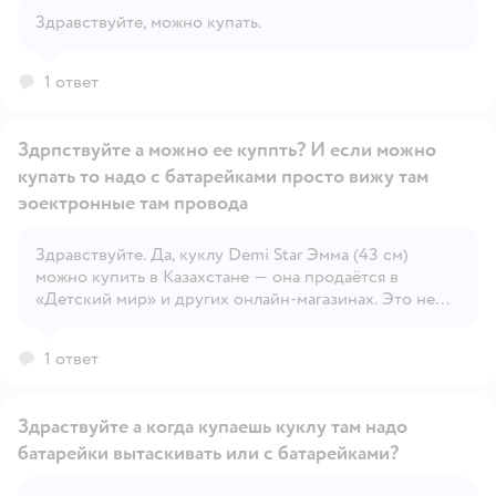
Здравствуйте, можно купать.
Открыть вопрос
1 ответ
Здрпствуйте а можно ее куппть? И если можно
купать то надо с батарейками просто вижу там
эоектронные там провода
Здравствуйте. Да, куклу Demi Star Эмма (43 см)
Открыть вопрос
можно купить в Казахстане — она продаётся в
«Детский мир» и других онлайн-магазинах. Это не
электронная игрушка: у неё нет батареек и проводов,
она предназначена для сюжетно-ролевых игр
1 ответ
(кормить, сажать на горшок, укладывать спать).
Здраствуйте а когда купаешь куклу там надо
батарейки вытаскивать или с батарейками?