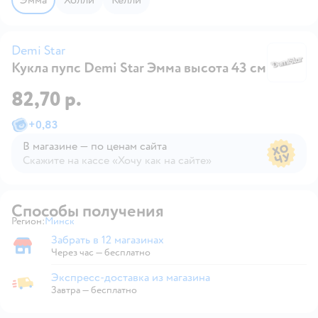
Demi Star
Кукла пупс Demi Star Эмма высота 43 см
De
82,70 р.
+
0,83
В магазине — по ценам сайта
Скажите на кассе «Хочу как на сайте»
В магазине — по ценам сайта
Способы получения
Регион:
Минск
Выбор адреса доставки.
Забрать в 12 магазинах
Забрать в магазине
Через час — бесплатно
Экспресс-доставка из магазина
Экспресс-доставка из магазина
Завтра
—
бесплатно