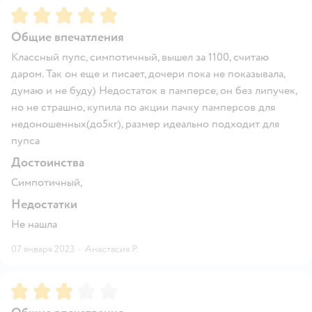
Рейтинг:
5
Общие впечатления
Классный пупс, симпотичный, вышел за 1100, считаю
даром. Так он еще и писает, дочери пока не показывала,
думаю и не буду) Недостаток в памперсе, он без липучек,
но не страшно, купила по акции пачку памперсов для
недоношенных(до5кг), размер идеально подходит для
пупса
Достоинства
Симпотичный,
Недостатки
Не нашла
07 января 2023
·
Анастасия Р.
Рейтинг:
3