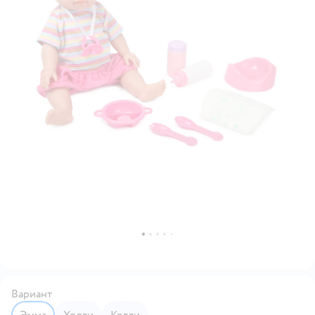
Вариант
Эмма
Холли
Келли