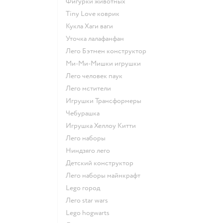
Фигурки животных
Tiny Love коврик
Кукла Хаги ваги
Уточка лалафанфан
Лего Бэтмен конструктор
Ми-Ми-Мишки игрушки
Лего человек паук
Лего мстители
Игрушки Трансформеры
Чебурашка
Игрушка Хеллоу Китти
Лего наборы
Ниндзяго лего
Детский конструктор
Лего наборы майнкрафт
Lego город
Лего star wars
Lego hogwarts