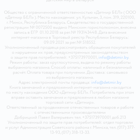
Общество с ограниченной ответственностью «Детмир БЕЛ» ( ООО
«Детмир БЕЛ» ). Место нахождения: ул. Кульман, 3, пом. 319, 220100,
г. Минск, Республика Беларусь. Свидетельство о государственной
регистрации № 0072500 выдано Минским горисполкомом, внесена
запись в ЕГР 01.10.2018 за рег.№ 193143448. Дата внесения
интернет-магазина в Торговый реестр Республики Беларусь:
09.09.2021 за рег.№ 518552.
Уполномоченный продавца рассматривать обращения покупателей
о нарушении их прав, предусмотренных законодательством
о защите прав потребителей: +375173970001,
info@detmir.by
.
Режим работы: заказ круглосуточно, выдача по режиму работы
выбранного магазина. Способ оплаты: наличный и безналичный
расчёт. Оплата товара при получении. Доставка: самовывоз
из выбранного магазина.
Адрес электронной почты продавца:
info@detmir.by
Книга замечаний и предложений интернет-магазина находится
по месту нахождения ООО «Детмир БЕЛ». Потребитель при этом
вправе оставить замечания и предложения в любом магазине
торговой сети «Детмир».
Ответственный за продвижение отечественных товаров и работе
с отечественными производителями
Добрицкий Павел Валерьевич тел. +375173970001 доб.213
Уполномоченный по защите прав потребителей: отдел торговли
и услуг Администрация Советского района г. Минска, тел. (017) 377-
13-93, (017) 318-13-33.