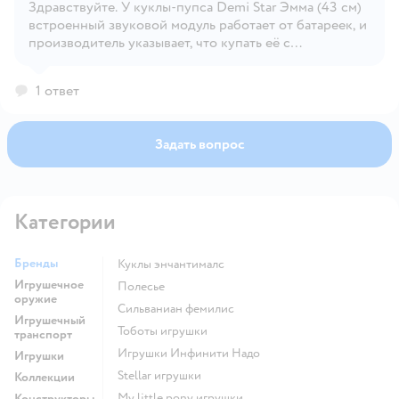
Здравствуйте. У куклы-пупса Demi Star Эмма (43 см)
Открыть вопрос
встроенный звуковой модуль работает от батареек, и
производитель указывает, что купать её с
батарейками внутри нельзя.
1 ответ
Задать вопрос
Категории
Бренды
Куклы энчантималс
Игрушечное
Полесье
оружие
Сильваниан фемилис
Игрушечный
Тоботы игрушки
транспорт
Игрушки Инфинити Надо
Игрушки
Stellar игрушки
Коллекции
my little pony игрушки
Конструкторы