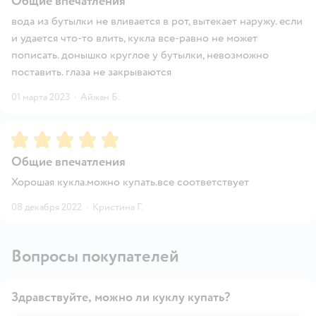
Общие впечатления
вода из бутылки не вливается в рот, вытекает наружу. если
и удается что-то влить, кукла все-равно не может
пописать. донышко круглое у бутылки, невозможно
поставить. глаза не закрываются
01 марта 2023
·
Айжан Б.
Рейтинг:
5
Общие впечатления
Хорошая кукла.можно купать.все соответствует
08 декабря 2022
·
Кристина Г.
Вопросы покупателей
Здравствуйте, можно ли куклу купать?