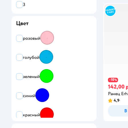
3
Цвет
розовый
голубой
зеленый
10
−
%
142,00 
Ранец Erha
синий
4,9
В
красный