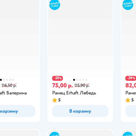
35
29
−
%
−
%
.
75,00 р.
82,
116,50 р.
115,90 р.
aft Балерина
Ранец Erhaft Лебедь
Ране
5
5
 корзину
В корзину