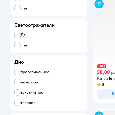
Нет
Светоотражатели
Да
Нет
Дно
50
−
%
58,00 р
прорезиненное
Ранец Erh
на ножках
5
текстильное
В
твердое