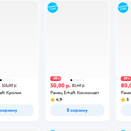
38
30
−
%
−
%
.
50,00 р.
80,
105,00 р.
81,40 р.
aft Кролик
Ранец Erhaft Космонавт
Ране
4,9
5
 корзину
В корзину