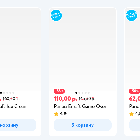
33
50
−
%
−
%
.
110,00 р.
62,0
160,00 р.
164,50 р.
aft Ice Cream
Ранец Erhaft Game Over
Ране
4,9
4,
 корзину
В корзину