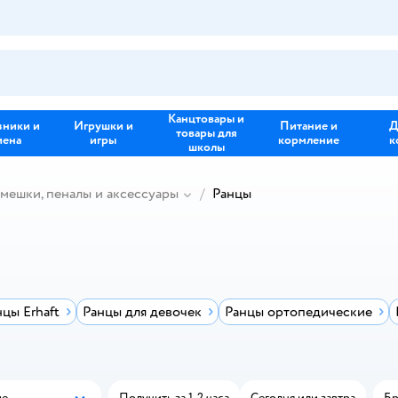
Канцтовары и
зники и
Игрушки и
Питание и
Д
товары для
иена
игры
кормление
к
школы
 мешки, пеналы и аксессуары
Ранцы
нцы Erhaft
Ранцы для девочек
Ранцы ортопедические
ые
Получить за 1-2 часа
Сегодня или завтра
Бр