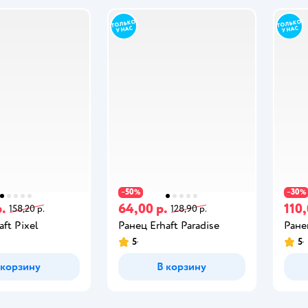
50
30
−
%
−
%
р.
64,00 р.
110,
158,20 р.
128,90 р.
ft Pixel
Ранец Erhaft Paradise
Ране
5
5
 корзину
В корзину