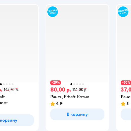
29
50
−
%
−
%
р.
80,00 р.
37,0
147,70 р.
114,00 р.
aft
Ранец Erhaft Котик
Ране
лист
4,9
5
В корзину
 корзину