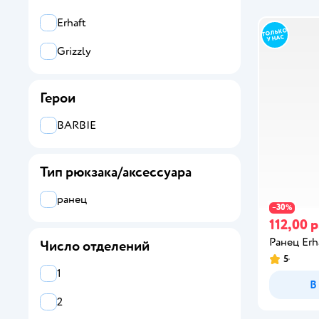
Erhaft
Grizzly
Герои
BARBIE
Тип рюкзака/аксессуара
ранец
30
−
%
112,00 р
Ранец Erh
Число отделений
5
1
В
2