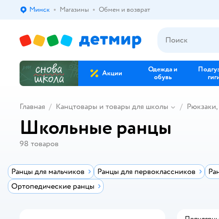
Минск
Магазины
Обмен и возврат
Выбор адреса доставки.
Одежда и
Подгу
Акции
обувь
гиг
Главная
Канцтовары и товары для школы
Рюкзаки,
Школьные ранцы
98
товаров
Ранцы для мальчиков
Ранцы для первоклассников
Ра
Ортопедические ранцы
Популярн