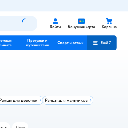
Войти
Бонусная карта
Корзина
етская
Прогулки и
Спорт и отдых
Ещё 7
омната
путешествия
Ранцы для девочек
Ранцы для мальчиков
енд
Цена