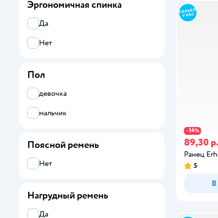
Эргономичная спинка
фиолетовый
Да
черный
Нет
Пол
желтый
девочка
оранжевый
мальчик
14
−
%
89,30 р
Поясной ремень
Ранец Erh
Нет
5
В
Нагрудный ремень
Да