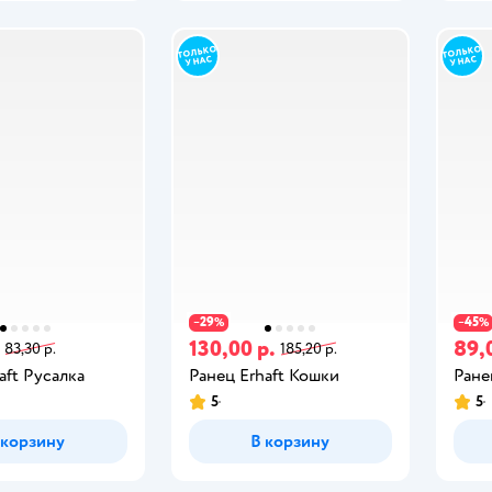
29
45
−
%
−
%
130,00 р.
89,
83,30 р.
185,20 р.
aft Русалка
Ранец Erhaft Кошки
Ране
5
5
 корзину
В корзину