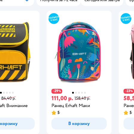
Популярные
29
23
−
%
−
%
111,00 р.
58,5
84,40 р.
158,40 р.
aft Внимание
Ранец Erhaft Маки
Ране
5
5
 корзину
В корзину