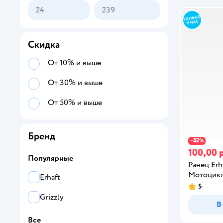
Скидка
От 10% и выше
От 30% и выше
От 50% и выше
Бренд
32
−
%
100,00 
Популярные
Ранец Erh
Мотоцик
Erhaft
5
Grizzly
В
Все