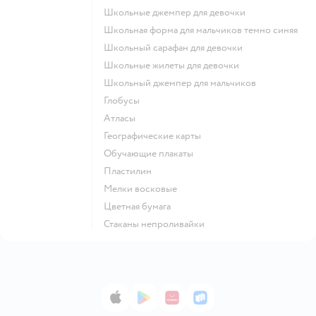
Школьные джемпер для девочки
Школьная форма для мальчиков темно синяя
Школьный сарафан для девочки
Школьные жилеты для девочки
Школьный джемпер для мальчиков
Глобусы
Атласы
Географические карты
Обучающие плакаты
Пластилин
Мелки восковые
Цветная бумага
Стаканы непроливайки
App Store
Google Play
AppGallery
RuStore