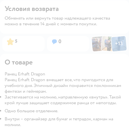
Условия возврата
Обменять или вернуть товар надлежащего качества
можно в течение 14 дней с момента покупки.
Фото по
Фото пользовател
Фото пользо
Рейтинг:
Вопросов:
5
0
+
13
Открыть га
О товаре
Ранец Erhaft Dragon
Ранец Erhaft Dragon вмещает все, что пригодится для
учебного дня. Эпичный дизайн понравится поклонникам
фентези и геймерам.
Застегивается на молнию, направленную «внутрь». Такой
крой лучше защищает содержимое ранца от непогоды.
Одно большое отделение.
Внутри – органайзер для бумаг и тетрадок, карман на
молнии.