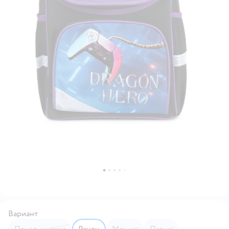
Вариант
Пенал-книжка
Ранец
Мешок
Папка