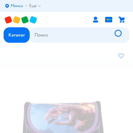
Минск
Ещё
Выбор адреса доставки.
Каталог
В избр