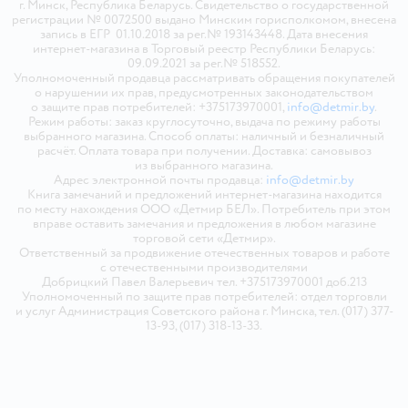
г. Минск, Республика Беларусь. Свидетельство о государственной
регистрации № 0072500 выдано Минским горисполкомом, внесена
запись в ЕГР 01.10.2018 за рег.№ 193143448. Дата внесения
интернет-магазина в Торговый реестр Республики Беларусь:
09.09.2021 за рег.№ 518552.
Уполномоченный продавца рассматривать обращения покупателей
о нарушении их прав, предусмотренных законодательством
о защите прав потребителей: +375173970001,
info@detmir.by
.
Режим работы: заказ круглосуточно, выдача по режиму работы
выбранного магазина. Способ оплаты: наличный и безналичный
расчёт. Оплата товара при получении. Доставка: самовывоз
из выбранного магазина.
Адрес электронной почты продавца:
info@detmir.by
Книга замечаний и предложений интернет-магазина находится
по месту нахождения ООО «Детмир БЕЛ». Потребитель при этом
вправе оставить замечания и предложения в любом магазине
торговой сети «Детмир».
Ответственный за продвижение отечественных товаров и работе
с отечественными производителями
Добрицкий Павел Валерьевич тел. +375173970001 доб.213
Уполномоченный по защите прав потребителей: отдел торговли
и услуг Администрация Советского района г. Минска, тел. (017) 377-
13-93, (017) 318-13-33.