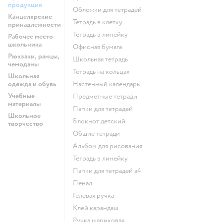
продукция
Обложки для тетрадей
Канцелярские
Тетрадь в клетку
принадлежности
Тетрадь в линейку
Рабочее место
школьника
Офисная бумага
Рюкзаки, ранцы,
Школьная тетрадь
чемоданы
Тетрадь на кольцах
Школьная
одежда и обувь
Настенный календарь
Учебные
Предметные тетради
материалы
Папки для тетрадей
Школьное
Блокнот детский
творчество
Общие тетради
Альбом для рисования
Тетрадь в линейку
Папки для тетрадей а4
Пенал
Гелевая ручка
Клей карандаш
Ручка шариковая