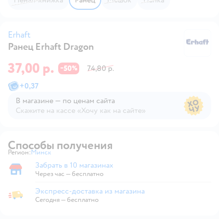
Erhaft
Ранец Erhaft Dragon
Er
37,00 р.
50
74,80 р.
−
%
+
0,37
В магазине — по ценам сайта
Скажите на кассе «Хочу как на сайте»
В магазине — по ценам сайта
Способы получения
Регион:
Минск
Выбор адреса доставки.
Забрать в 10 магазинах
Забрать в магазине
Через час — бесплатно
Экспресс-доставка из магазина
Экспресс-доставка из магазина
Сегодня
—
бесплатно