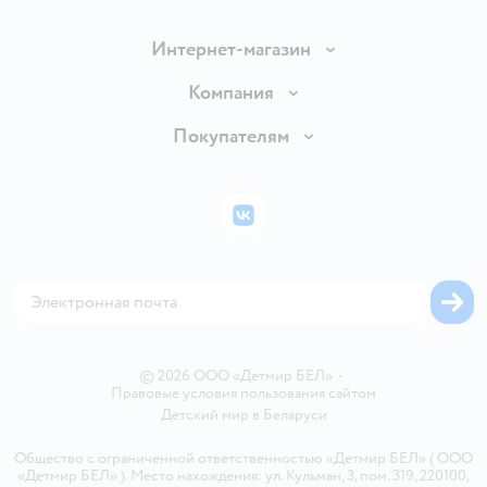
Интернет-магазин
Доставка и оплата
Компания
Обмен и возврат товара
Вакансии
Покупателям
Правила продажи
Подарочные карты
Политика конфиденциальности
Бонусные карты
Политика использования файлов cookie
ВКонтакте
Блог
Обратная связь
Магазины сети
Карта сайта
© 2026 ООО «Детмир БЕЛ»
•
Правовые условия пользования сайтом
Детский мир в
Беларуси
Общество с ограниченной ответственностью «Детмир БЕЛ» ( ООО
«Детмир БЕЛ» ). Место нахождения: ул. Кульман, 3, пом. 319, 220100,