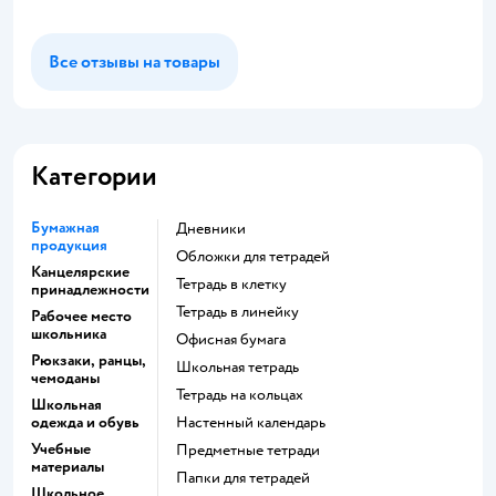
Все отзывы на товары
Категории
Бумажная
Дневники
продукция
Обложки для тетрадей
Канцелярские
Тетрадь в клетку
принадлежности
Тетрадь в линейку
Рабочее место
школьника
Офисная бумага
Рюкзаки, ранцы,
Школьная тетрадь
чемоданы
Тетрадь на кольцах
Школьная
одежда и обувь
Настенный календарь
Учебные
Предметные тетради
материалы
Папки для тетрадей
Школьное