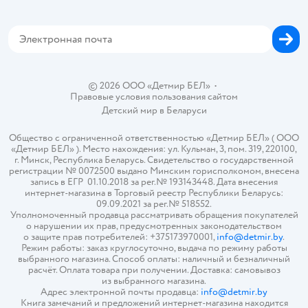
Обратная связь
Магазины сети
Карта сайта
© 2026 ООО «Детмир БЕЛ»
•
Правовые условия пользования сайтом
Детский мир в
Беларуси
Общество с ограниченной ответственностью «Детмир БЕЛ» ( ООО
«Детмир БЕЛ» ). Место нахождения: ул. Кульман, 3, пом. 319, 220100,
г. Минск, Республика Беларусь. Свидетельство о государственной
регистрации № 0072500 выдано Минским горисполкомом, внесена
запись в ЕГР 01.10.2018 за рег.№ 193143448. Дата внесения
интернет-магазина в Торговый реестр Республики Беларусь:
09.09.2021 за рег.№ 518552.
Уполномоченный продавца рассматривать обращения покупателей
о нарушении их прав, предусмотренных законодательством
о защите прав потребителей: +375173970001,
info@detmir.by
.
Режим работы: заказ круглосуточно, выдача по режиму работы
выбранного магазина. Способ оплаты: наличный и безналичный
расчёт. Оплата товара при получении. Доставка: самовывоз
из выбранного магазина.
Адрес электронной почты продавца:
info@detmir.by
Книга замечаний и предложений интернет-магазина находится