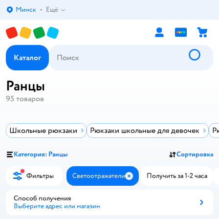
Минск
Ещё
Выбор адреса доставки.
Каталог
Ранцы
95
товаров
Школьные рюкзаки
Рюкзаки школьные для девочек
Р
Категория: Ранцы
Сортировка
Фильтры
Светоотражатели
Получить за 1-2 часа
Закрыть
Способ получения
Выберите адрес или магазин
Способ получения