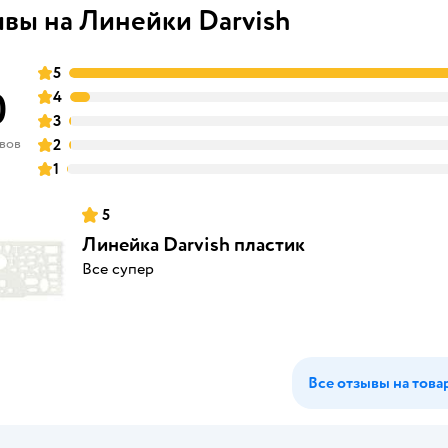
вы на Линейки Darvish
5
0
4
3
ывов
2
1
5
Линейка Darvish пластик
Все супер
Все отзывы на това