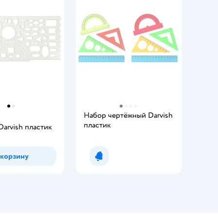
Набор чертёжный Darvish
пластик
arvish пластик
 корзину
Уведомить о появлении