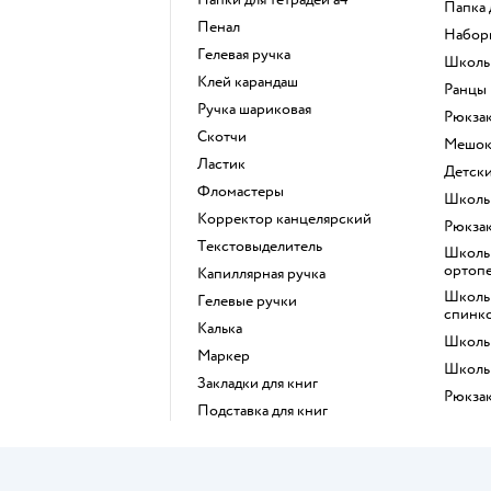
Папка
Пенал
Набо
Гелевая ручка
Школ
Клей карандаш
Ранцы
Ручка шариковая
Рюкза
Скотчи
Мешо
Ластик
Детс
Фломастеры
Школ
Корректор канцелярский
Рюкза
Текстовыделитель
Школьные !рюкзаки с
ортоп
Капиллярная ручка
Школьный рюкзак с жесткой
Гелевые ручки
спинк
Калька
Школ
Маркер
Школ
Закладки для книг
Рюкза
Подставка для книг