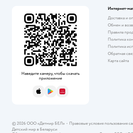
Интернет-ма
Доставка и о
Обмен и возв
Правила про
Политика ко
Политика исп
Обратная свя
Карта сайта
Наведите камеру, чтобы скачать
приложение
App Store
Google Play
AppGallery
© 2026 ООО «Детмир БЕЛ»
•
Правовые условия пользования с
Детский мир в
Беларуси