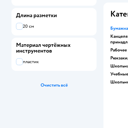
Brauberg
Кате
Длина разметки
Erhaft
20 см
Бумажна
ErichKrause
Канцеля
Johnshen
принадл
Материал чертёжных
Рабочее
инструментов
Koh-I-Noor
Рюкзаки
пластик
Munaby
Школьна
Учебные
Silwerhof
Школьно
Очистить всё