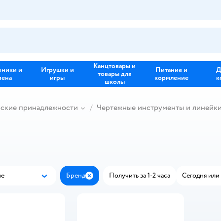
Канцтовары и
зники и
Игрушки и
Питание и
Д
товары для
иена
игры
кормление
к
школы
рские принадлежности
Чертежные инструменты и линейк
ые
Бренд
Получить за 1-2 часа
Сегодня или 
Популярные
Закрыть