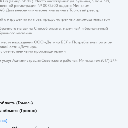
Детмир БЕЛ» ). Место нахождения: ул. Кульман, 3, пом. 319,
арственной регистрации № 0072500 выдано Минским
448. Дата внесения интернет-магазина в Торговый реестр
й о нарушении их прав, предусмотренных законодательством
ыбранного магазина. Способ оплаты: наличный и безналичный
бранного магазина.
о месту нахождения ООО «Детмир БЕЛ». Потребитель при этом
говой сети «Детмир».
е с отечественными производителями
слуг Администрация Советского района г. Минска, тел. (017) 377-
область
(Гомель)
я область
(Гродно)
нск)