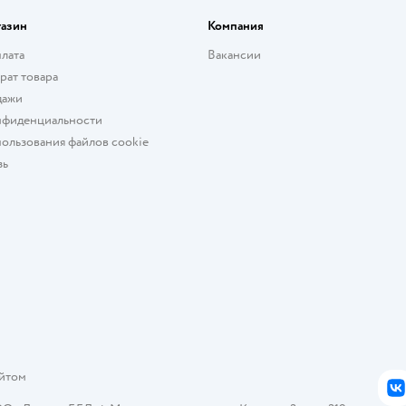
газин
Компания
плата
Вакансии
рат товара
дажи
нфиденциальности
ользования файлов cookie
зь
айтом
В