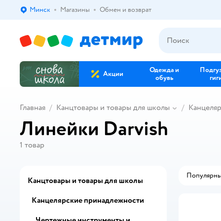
Минск
Магазины
Обмен и возврат
Выбор адреса доставки.
Одежда и
Подгу
Акции
обувь
гиг
Главная
Канцтовары и товары для школы
Канцеля
Линейки Darvish
1
товар
Популярн
Канцтовары и товары для школы
Канцелярские принадлежности
Чертежные инструменты и