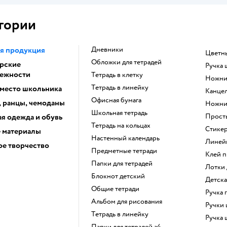
гории
я продукция
Дневники
Цвет
Обложки для тетрадей
рские
Ручка
ежности
Тетрадь в клетку
Ножн
Тетрадь в линейку
 место школьника
Канце
Офисная бумага
, ранцы, чемоданы
Ножн
Школьная тетрадь
я одежда и обувь
Прос
Тетрадь на кольцах
Стике
 материалы
Настенный календарь
Лине
е творчество
Предметные тетради
Клей 
Папки для тетрадей
Лотки
Блокнот детский
Детск
Общие тетради
Ручка
Альбом для рисования
Ручки
Тетрадь в линейку
Ручка
Папки для тетрадей а4