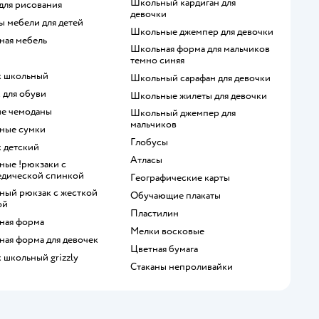
Школьный кардиган для
 для рисования
девочки
ры мебели для детей
Школьные джемпер для девочки
ьная мебель
Школьная форма для мальчиков
темно синяя
к школьный
Школьный сарафан для девочки
к для обуви
Школьные жилеты для девочки
кие чемоданы
Школьный джемпер для
мальчиков
ьные сумки
Глобусы
к детский
Атласы
едической спинкой
Географические карты
Обучающие плакаты
ой
Пластилин
ьная форма
Мелки восковые
ьная форма для девочек
Цветная бумага
к школьный grizzly
Стаканы непроливайки