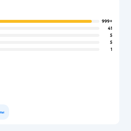
999+
41
5
5
1
ры