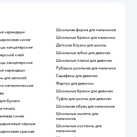
Школьная форма для мальчиков
ные карандаши
Школьные брюки для мальчика
 шариковая синяя
Детские блузки для школы
ицы канцелярские
Школьные юбки для девочек
лярский клей
Школьные платья для девочек
ицы канцелярские
Рубашка школьная для мальчика
тые карандаши
Сарафаны для девочек
ры для записей
Фартук для девочки
йки металлические
Школьные брюки для девочек
пва
Туфли для школы для девочек
 для бумаги
Школьная обувь для мальчиков
ая печать
Школьные жилеты для
 гелевая синяя
мальчиков
 шариковые черные
Школьные костюмы для
мальчиков
 шариковая красная