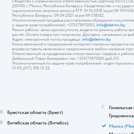
Общество с ограниченной ответственностью «Детмир БЕЛ» ( ООО «
220100, г. Минск, Республика Беларусь. Свидетельство о госуд
горисполкомом, внесена запись в ЕГР 01.10.2018 за рег.№ 193143
Республики Беларусь: 09.09.2021 за рег.№ 518552.
Уполномоченный продавца рассматривать обращения покупателе
о защите прав потребителей: +375173970001,
info@detmir.by
.
Режим работы: заказ круглосуточно, выдача по режиму работы в
расчёт. Оплата товара при получении. Доставка: самовывоз из вы
Адрес электронной почты продавца:
info@detmir.by
Книга замечаний и предложений интернет-магазина находится п
вправе оставить замечания и предложения в любом магазине тор
Ответственный за продвижение отечественных товаров и работ
Добрицкий Павел Валерьевич тел. +375173970001 доб.213
Уполномоченный по защите прав потребителей: отдел торговли и у
13-93, (017) 318-13-33.
Г
Гомельская 
Б
Брестская область
(Брест)
Гродненска
В
Витебская область
(Витебск)
М
Минск
(Ми