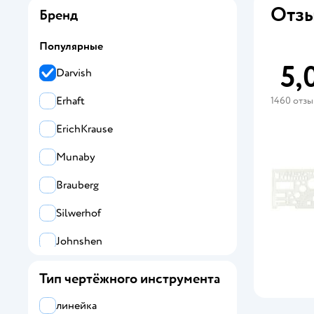
Отзы
Бренд
Популярные
5,
Darvish
Erhaft
1460 отз
ErichKrause
Munaby
Brauberg
Silwerhof
Johnshen
Все
Тип чертёжного инструмента
Darvish
линейка