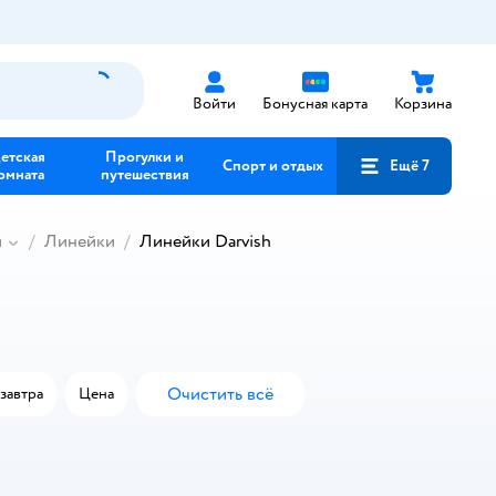
Войти
Бонусная карта
Корзина
етская
Прогулки и
Спорт и отдых
Ещё 7
омната
путешествия
и
Линейки
Линейки Darvish
Очистить всё
завтра
Цена