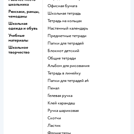
школьника
Офисная бумага
Рюкзаки, ранцы,
Школьная тетрадь
чемоданы
Тетрадь на кольцах
Школьная
одежда и обувь
Настенный календарь
Учебные
Предметные тетради
материалы
Папки для тетрадей
Школьное
Блокнот детский
творчество
Общие тетради
Альбом для рисования
Тетрадь в линейку
Папки для тетрадей а4
Пенал
Гелевая ручка
Клей карандаш
Ручка шариковая
Скотчи
Ластик
Фломастеры