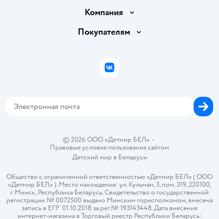
Доставка и оплата
Компания
Обмен и возврат товара
Вакансии
Покупателям
Правила продажи
Подарочные карты
Политика конфиденциальности
Бонусные карты
Политика использования файлов cookie
ВКонтакте
Блог
Обратная связь
Магазины сети
Карта сайта
© 2026 ООО «Детмир БЕЛ»
•
Правовые условия пользования сайтом
Детский мир в
Беларуси
Общество с ограниченной ответственностью «Детмир БЕЛ» ( ООО
«Детмир БЕЛ» ). Место нахождения: ул. Кульман, 3, пом. 319, 220100,
г. Минск, Республика Беларусь. Свидетельство о государственной
регистрации № 0072500 выдано Минским горисполкомом, внесена
запись в ЕГР 01.10.2018 за рег.№ 193143448. Дата внесения
интернет-магазина в Торговый реестр Республики Беларусь: