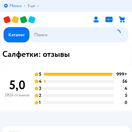
Минск
Ещё
Выбор адреса доставки.
Каталог
Салфетки: отзывы
5
999+
о
оценка
5,0
4
56
о
оценка
3
4
о
оценка
2826 отзывов
2
5
о
оценка
1
0
о
оценка