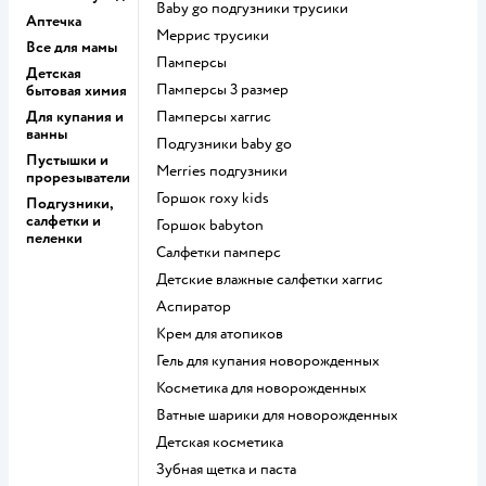
baby go подгузники трусики
Аптечка
меррис трусики
Все для мамы
памперсы
Детская
памперсы 3 размер
бытовая химия
Для купания и
памперсы хаггис
ванны
подгузники baby go
Пустышки и
merries подгузники
прорезыватели
горшок roxy kids
Подгузники,
салфетки и
горшок babyton
пеленки
салфетки памперс
детские влажные салфетки хаггис
аспиратор
крем для атопиков
гель для купания новорожденных
косметика для новорожденных
ватные шарики для новорожденных
детская косметика
зубная щетка и паста