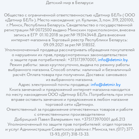
Детский мир в
Беларуси
Общество с ограниченной ответственностью «Детмир БЕЛ» ( ООО
«Детмир БЕЛ» ). Место нахождения: ул. Кульман, 3, пом. 319, 220100,
г. Минск, Республика Беларусь. Свидетельство о государственной
регистрации № 0072500 выдано Минским горисполкомом, внесена
запись в ЕГР 01.10.2018 за рег.№ 193143448. Дата внесения
интернет-магазина в Торговый реестр Республики Беларусь:
09.09.2021 за рег.№ 518552.
Уполномоченный продавца рассматривать обращения покупателей
о нарушении их прав, предусмотренных законодательством
о защите прав потребителей: +375173970001,
info@detmir.by
.
Режим работы: заказ круглосуточно, выдача по режиму работы
выбранного магазина. Способ оплаты: наличный и безналичный
расчёт. Оплата товара при получении. Доставка: самовывоз
из выбранного магазина.
Адрес электронной почты продавца:
info@detmir.by
Книга замечаний и предложений интернет-магазина находится
по месту нахождения ООО «Детмир БЕЛ». Потребитель при этом
вправе оставить замечания и предложения в любом магазине
торговой сети «Детмир».
Ответственный за продвижение отечественных товаров и работе
с отечественными производителями
Добрицкий Павел Валерьевич тел. +375173970001 доб.213
Уполномоченный по защите прав потребителей: отдел торговли
и услуг Администрация Советского района г. Минска, тел. (017) 377-
13-93, (017) 318-13-33.